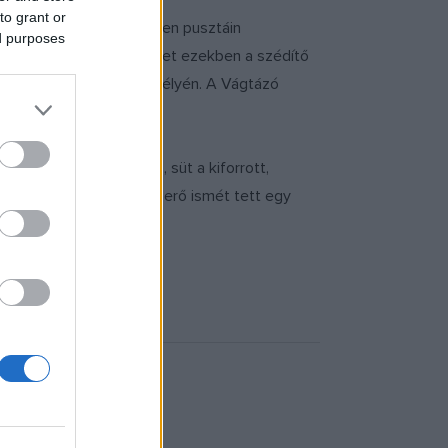
to grant or
ható meg. Eurázsia végtelen pusztáin
ed purposes
Maga az életvágy ölt testet ezekben a szédítő
legigazabb életvágyunk mélyén. A Vágtázó
tázóbb, mint az előző, süt a kiforrott,
allamok - a zenei varázserő ismét tett egy