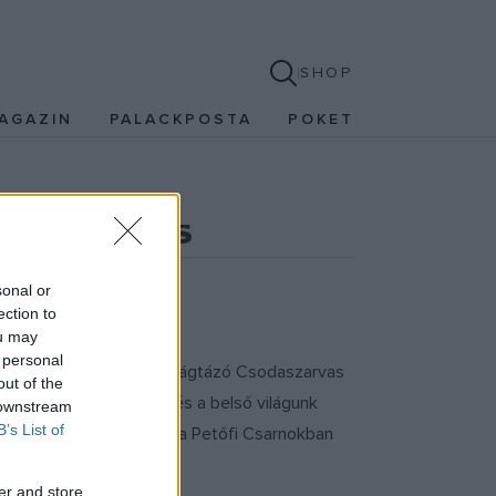
SHOP
AGAZIN
PALACKPOSTA
POKET
odaszarvas
sonal or
ection to
ou may
 personal
 a zenei fórumokon. A Vágtázó Csodaszarvas
out of the
gyar népzenekincsből és a belső világunk
 downstream
B’s List of
ai kezdettel mutatják be a Petőfi Csarnokban
er and store