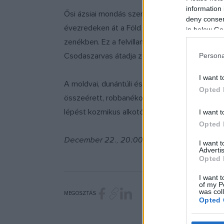
information 
Ősi ázsiai mondás szerint a Paradicsom a földön
deny consent
évezredeken át a Föld legnagyobb népének szil
in below Go
zenékben. Ez a felvillanyozó, az élet csúcsél
Csodaszarvas átadja zenéjének irányítását en
Persona
I want t
A moldvai, dunántúli és eurázsiai zenei motív
Opted 
összeérett, robbanékony csapat. Természettel 
lépést kozmikus alkotóerejének forrásai felé.
I want t
Opted 
December 22., 20:00 Petőfi Csarnok - Vágt
I want 
Advertis
Opted 
I want t
of my P
was col
MEGOSZTÁS
Opted 