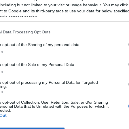
including but not limited to your visit or usage behaviour. You may click 
 a ló hátán, a könyv lapjain és az asszony ölelő karjai közt talál
 to Google and its third-party tags to use your data for below specifi
aj vitézei mámorító, fergeteges, ritmikus zenei világban éltek. 
ogle consent section.
ményét jelentő zene itt él ma is mindannyiunkban, legnemesebb, 
nek a csodálatos kozmikus alkotóerőnek.
l Data Processing Opt Outs
o opt-out of the Sharing of my personal data.
umok egységes zenei világban elevenednek fel. Az új műsor még vág
In
egybeforrottság, örömteli röpítő erő, hipnotikus erejű vágtázó d
o opt-out of the Sale of my Personal Data.
In
ázó Csodaszarvas
to opt-out of processing my Personal Data for Targeted
ing.
In
o opt-out of Collection, Use, Retention, Sale, and/or Sharing
ersonal Data that Is Unrelated with the Purposes for which it
lected.
Out