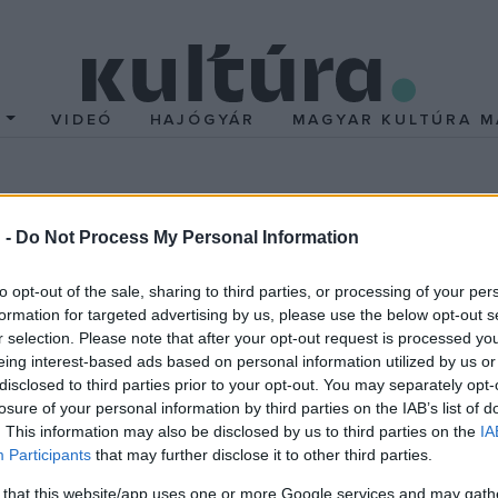
T
VIDEÓ
HAJÓGYÁR
MAGYAR KULTÚRA M
elé veszi az irányt a Cs
 -
Do Not Process My Personal Information
to opt-out of the sale, sharing to third parties, or processing of your per
formation for targeted advertising by us, please use the below opt-out s
r selection. Please note that after your opt-out request is processed y
eing interest-based ads based on personal information utilized by us or
ellemiségében fogant
Tiszta Forrás
2006 legjobb CD-i közé került
disclosed to third parties prior to your opt-out. You may separately opt-
műveltségének hipnotikus, természetközpontú zenevilágából, a ma
losure of your personal information by third parties on the IAB’s list of
. This information may also be disclosed by us to third parties on the
IA
, a tiszta forrásból meríti zenéjét. December 22-én este nyolc ór
Participants
that may further disclose it to other third parties.
 that this website/app uses one or more Google services and may gath