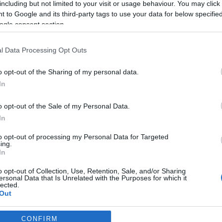
tt élni
. Persze azért a Bëlga, mint pattanás a társadalom arcán, ez
including but not limited to your visit or usage behaviour. You may click 
tőiparban, vagy a magyar vidéken.
 to Google and its third-party tags to use your data for below specifi
ogle consent section.
igazi koncertszám. A zenei alapokat természetesen
Dj Titusz
készí
l Data Processing Opt Outs
zemény szövegét is ő firkantotta papírra. A lemez megjelenését
glepetés megadíszlettel és őszinte táncokkal igyekeznek elkáprá
o opt-out of the Sharing of my personal data.
In
felvétel is készül, ami remélhetőleg jövőre kerül a boltok polca
o opt-out of the Sale of my Personal Data.
In
 Bëlga lemezbemutató
to opt-out of processing my Personal Data for Targeted
ing.
In
o opt-out of Collection, Use, Retention, Sale, and/or Sharing
ersonal Data that Is Unrelated with the Purposes for which it
lected.
Out
CONFIRM
consents