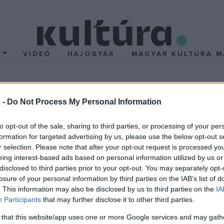
T
VIDEÓ
HAJÓGYÁR
MAGYAR KULTÚRA M
kelnek
 -
Do Not Process My Personal Information
to opt-out of the sale, sharing to third parties, or processing of your per
formation for targeted advertising by us, please use the below opt-out s
r selection. Please note that after your opt-out request is processed y
lehetőleg az újabb lemezeken ne ismételje önmagát. A fiúk mindi
eing interest-based ads based on personal information utilized by us or
n a feeling a kulcsszó. Előtérbe kerültek a "gépkocsi" által fé
disclosed to third parties prior to your opt-out. You may separately opt-
losure of your personal information by third parties on the IAB’s list of
oénokon, hanem a feelinget kapja el - vagy nem.
. This information may also be disclosed by us to third parties on the
IA
Participants
that may further disclose it to other third parties.
 eltér az előzőektől. Ilyen nóta például az - értelemszerű, hogy m
 that this website/app uses one or more Google services and may gath