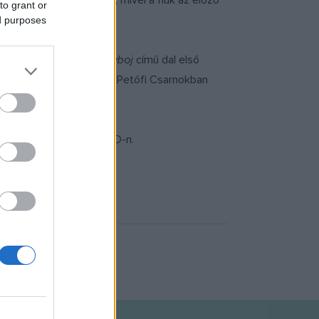
en a lemezen is kifakad, mivel a fiúk az előző
to grant or
ed purposes
tette most is, sőt a
Kovboj
című dal első
 december 1-én a fiúk a Petőfi Csarnokban
ztatni a nagyérdeműt.
ira a tervezett Belga DVD-n.