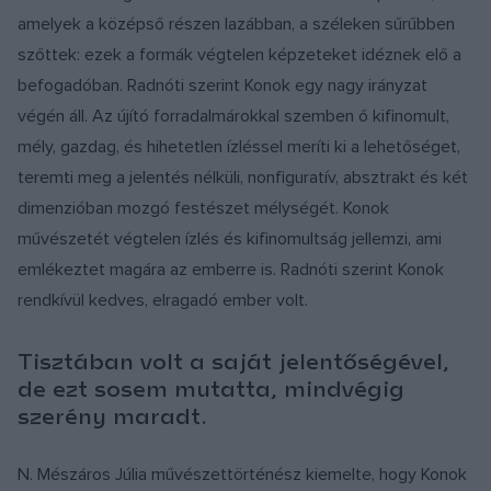
amelyek a középső részen lazábban, a széleken sűrűbben
szőttek: ezek a formák végtelen képzeteket idéznek elő a
befogadóban. Radnóti szerint Konok egy nagy irányzat
végén áll. Az újító forradalmárokkal szemben ő kifinomult,
mély, gazdag, és hihetetlen ízléssel meríti ki a lehetőséget,
teremti meg a jelentés nélküli, nonfiguratív, absztrakt és két
dimenzióban mozgó festészet mélységét. Konok
művészetét végtelen ízlés és kifinomultság jellemzi, ami
emlékeztet magára az emberre is. Radnóti szerint Konok
rendkívül kedves, elragadó ember volt.
Tisztában volt a saját jelentőségével,
de ezt sosem mutatta, mindvégig
szerény maradt.
N. Mészáros Júlia művészettörténész kiemelte, hogy Konok