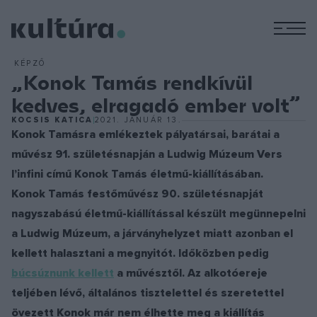
M
KÉPZŐ
„Konok Tamás rendkívül
kedves, elragadó ember volt”
KOCSIS KATICA
2021. JANUÁR 13.
Konok Tamásra emlékeztek pályatársai, barátai a
művész 91. születésnapján a Ludwig Múzeum Vers
l’infini című Konok Tamás életmű-kiállításában.
Konok Tamás festőművész 90. születésnapját
nagyszabású életmű-kiállítással készült megünnepelni
a Ludwig Múzeum, a járványhelyzet miatt azonban el
kellett halasztani a megnyitót. Időközben pedig
búcsúznunk kellett
a művésztől. Az alkotóereje
teljében lévő, általános tisztelettel és szeretettel
övezett Konok már nem élhette meg a kiállítás