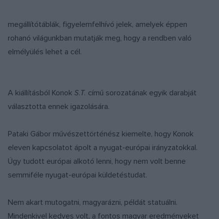
megállítótáblák, figyelemfelhívó jelek, amelyek éppen
rohanó világunkban mutatják meg, hogy a rendben való
elmélyülés lehet a cél.
A kiállításból Konok
S.T.
című sorozatának egyik darabját
választotta ennek igazolására.
Pataki Gábor művészettörténész kiemelte, hogy Konok
eleven kapcsolatot ápolt a nyugat-európai irányzatokkal.
Úgy tudott európai alkotó lenni, hogy nem volt benne
semmiféle nyugat-európai küldetéstudat.
Nem akart mutogatni, magyarázni, példát statuálni.
Mindenkivel kedves volt, a fontos magyar eredményeket