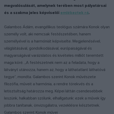
megvalósulását, amelynek terében most pályatársai
és a szakma jeles képviselői
emlékeztek rá
.
Galambos Ádám, evangélikus teológus számára Konok olyan
személy volt, aki nemcsak festészetében, hanem
személyével is a harmóniát képviselte. Megjelenésével,
világlátásával, gondolkodásával, európaiságával és
magyarságával varázslatos és kivételes milliőt teremtett
maga köré. „A festészetnek nem az a feladata, hogy a
látványt utánozza, hanem az, hogy a láthatatlant láthatóvá
tegye”, mondta. Galambos szerint Konok művészete
filozófia, műveit a harmónia, a rendre törekvés és a
letisztultság határozza meg. Képei láttán csendesebbek
leszünk, halkabban szólunk, elhallgatunk: ezek a művek így
jobbra tanítanak, önvizsgálatra, vezeklésre késztetnek.
Galambos szerint Konok művei