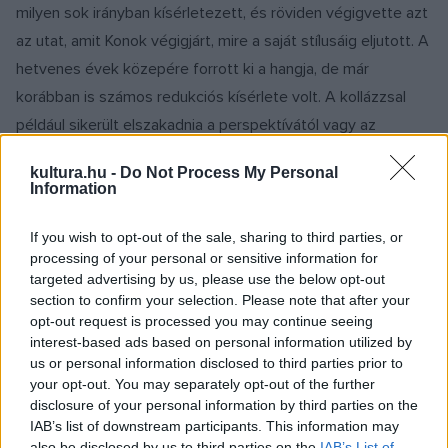
milyen sok irányban kísérletezett, és röviden végigvette azt
az utat, amit Konok végigjárt, mire a saját stílusáig eljutott. A
hetvenes évek közepére forrott ki a hangja, de már
korábban is számos redukciós kísérlete volt. A kollázzsal
például sikerült elszakadnia a perspektívától vagy az
időrétegektől. Innen lépett tovább az időtlenítés és a tér
kultura.hu -
Do Not Process My Personal
értelmezése irányába. Az N. Mészáros által választott mű, a
Information
2011-es
S.T.
fő kompozíciós eleme egy arany szalaggal
keretezett piramisforma. Mögötte azonos léptékben
If you wish to opt-out of the sale, sharing to third parties, or
processing of your personal or sensitive information for
ismétlődő sorokat látunk, aranyat, feketét, amelyeket olykor
targeted advertising by us, please use the below opt-out
egy betűsor tör meg. A sorok és a piramis is felfelé emeli a
section to confirm your selection. Please note that after your
tekintetet: a mű a transzcendencia irányába viszi el a
opt-out request is processed you may continue seeing
interest-based ads based on personal information utilized by
befogadót.
us or personal information disclosed to third parties prior to
your opt-out. You may separately opt-out of the further
N. Mészáros Júlia szerint Konok mindig a tökéletességet, a
disclosure of your personal information by third parties on the
IAB’s list of downstream participants. This information may
teljességet, a harmóniát kereste a művészetében,
also be disclosed by us to third parties on the
IAB’s List of