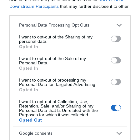
miközben a lehetséges tér leggazdagabb, legárnyaltabb
Downstream Participants
that may further disclose it to other
formáit próbálta kifejteni. „Egymásra rétegződnek ezek a
third parties.
furcsa, betűszerű formák, amelyek az emberi kultúrának és
Please note that this website/app uses one or more Google
Personal Data Processing Opt Outs
az ember által megélt időnek a rétegei. Az egész létezés
services and may gather and store information including but
not limited to your visit or usage behaviour. You may click to
I want to opt-out of the Sharing of my
egy kozmikus létezésbe kerül be, a valóság magasabb
personal data.
grant or deny consent to Google and its third-party tags to
Opted In
dimenzióban értelmeződik ebben a képben.”
use your data for below specified purposes in below Google
consent section.
I want to opt-out of the Sale of my
Personal Data.
Spiró György író felidézte, amikor 2017 januárjában
Opted In
megnyitotta Konok kiállítását Szombathelyen. Rögtönöznie
I want to opt-out of processing my
kellett, mert ő is csak a megnyitó napján látta az anyagot.
Personal Data for Targeted Advertising.
Opted In
Először szorongott emiatt, ám a kiállításon körbejárva Konok
fél tucat képe megrendítően hatott rá. Szokatlan, hogy
I want to opt-out of Collection, Use,
Retention, Sale, and/or Sharing of my
vonalak érzelmi hatást váltsanak ki belőle, mondja, Konok
Personal Data that Is Unrelated with the
Purposes for which it was collected.
ezt mégis el tudta érni, mivel „észrevette a kortárs néző
Opted Out
asszociációs képességét, érzékenységét, kulturális és
Google consents
emberi tudását, és rábízta a vonalkáit és a színeit”. Az általa