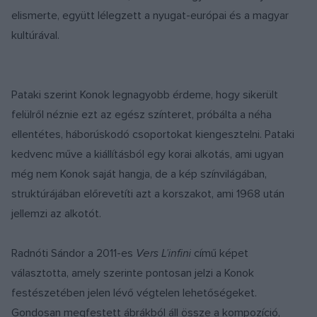
elismerte, együtt lélegzett a nyugat-európai és a magyar
kultúrával.
Pataki szerint Konok legnagyobb érdeme, hogy sikerült
felülről néznie ezt az egész színteret, próbálta a néha
ellentétes, háborúskodó csoportokat kiengesztelni. Pataki
kedvenc műve a kiállításból egy korai alkotás, ami ugyan
még nem Konok saját hangja, de a kép színvilágában,
struktúrájában előrevetíti azt a korszakot, ami 1968 után
jellemzi az alkotót.
Radnóti Sándor a 2011-es
Vers L’infini
című képet
választotta, amely szerinte pontosan jelzi a Konok
festészetében jelen lévő végtelen lehetőségeket.
Gondosan megfestett ábrákból áll össze a kompozíció,