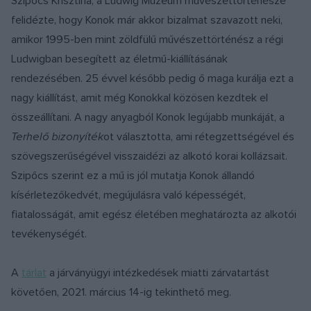
Szipőcs Krisztina, a Ludwig Múzeum művészettörténésze
felidézte, hogy Konok már akkor bizalmat szavazott neki,
amikor 1995-ben mint zöldfülű művészettörténész a régi
Ludwigban besegített az életmű-kiállításának
rendezésében. 25 évvel később pedig ő maga kurálja ezt a
nagy kiállítást, amit még Konokkal közösen kezdtek el
összeállítani. A nagy anyagból Konok legújabb munkáját, a
Terhelő bizonyíték
ot választotta, ami rétegzettségével és
szövegszerűségével visszaidézi az alkotó korai kollázsait.
Szipőcs szerint ez a mű is jól mutatja Konok állandó
kísérletezőkedvét, megújulásra való képességét,
fiatalosságát, amit egész életében meghatározta az alkotói
tevékenységét.
A
tárlat
a járványügyi intézkedések miatti zárvatartást
követően, 2021. március 14-ig tekinthető meg.