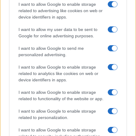
választott, 2009-es
S.T.
derűsen világos mű, mégis minél
I want to allow Google to enable storage
related to advertising like cookies on web or
tovább nézi, annál mélyebb bánat keríti hatalmába. Spiró
device identifiers in apps.
szerint ezek a vonalak írásjelek, egy elsüllyedt kultúra betűi,
amelyek játszanak vele, kitágítják a képzettársítási
I want to allow my user data to be sent to
Google for online advertising purposes.
képességeit, miközben a lelkére is hatnak.
I want to allow Google to send me
A civilizáció végromlása borzolja a lelket ezen a képen.
personalized advertising.
I want to allow Google to enable storage
related to analytics like cookies on web or
device identifiers in apps.
Konok nagyszerűsége Spiró szerint abban állt, hogy
„szabályos vonalakból és idomokból egy új, lelket sajdító
I want to allow Google to enable storage
paradoxont hozott létre: a tragikus absztraktot, ami eddig
related to functionality of the website or app.
nem volt”.
I want to allow Google to enable storage
related to personalization.
Fabényi Julia, a Ludwig Múzeum igazgatója
I want to allow Google to enable storage
visszaemlékezésében Konok családi, kulturális örökségét