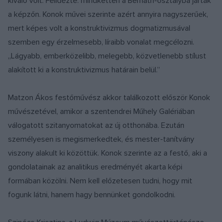
kiváló volt. Felidézte: mindketten a Bernáth-osztályba jártak
a képzőn. Konok művei szerinte azért annyira nagyszerűek,
mert képes volt a konstruktivizmus dogmatizmusával
szemben egy érzelmesebb, líraibb vonalat megcélozni.
„Lágyabb, emberközelibb, melegebb, közvetlenebb stílust
alakított ki a konstruktivizmus határain belül.”
Matzon Ákos festőművész akkor találkozott először Konok
művészetével, amikor a szentendrei Műhely Galériában
válogatott szitanyomatokat az új otthonába. Ezután
személyesen is megismerkedtek, és mester-tanítvány
viszony alakult ki közöttük. Konok szerinte az a festő, aki a
gondolatainak az analitikus eredményét akarta képi
formában közölni. Nem kell előzetesen tudni, hogy mit
fogunk látni, hanem hagy bennünket gondolkodni.