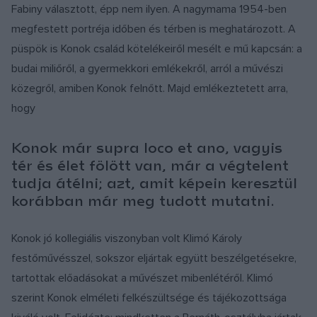
Fabiny választott, épp nem ilyen. A nagymama 1954-ben
megfestett portréja időben és térben is meghatározott. A
püspök is Konok család kötelékeiről mesélt e mű kapcsán: a
budai miliőről, a gyermekkori emlékekről, arról a művészi
közegről, amiben Konok felnőtt. Majd emlékeztetett arra,
hogy
Konok már supra loco et ano, vagyis
tér és élet fölött van, már a végtelent
tudja átélni; azt, amit képein keresztül
korábban már meg tudott mutatni.
Konok jó kollegiális viszonyban volt Klimó Károly
festőművésszel, sokszor eljártak együtt beszélgetésekre,
tartottak előadásokat a művészet mibenlétéről. Klimó
szerint Konok elméleti felkészültsége és tájékozottsága