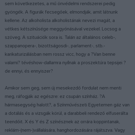
sem következetes, a mű önvédelmi rendszerei pedig
gyöngék. A figurák fecsegőek, elmondják, amit látnunk
kellene. Az alkoholista alkoholistának nevezi magát, a
vétkes kétszínűsége meggyónásával vezekel. Locsog a
szöveg. A szituációk sora is. Talán az általános celeb-,
szappanopera-, bizottságosdi-, parlament-, stb.-
karikaturizálásban nem rossz vicc, hogy a ?Van benne
valami? tévéshow-dallamra nyílnak a proszektúra tepsijei ?
de ennyi, és ennyiszer?
Amikor sem geg, sem új mesekezdő fordulat nem menti
meg, ráfogják az egészre: ez csupán színház. ?A
hármasegység halott?, a Színművészeti Egyetemen gáz van
a dotálás és a vizsgák körül, a darabbeli rendező elfuserálta
teendőit. X és Y és Z színésznek az orrára koppintanak,
reklám-(nem-)vállalására, hanghordozására rájátszva. Vagy