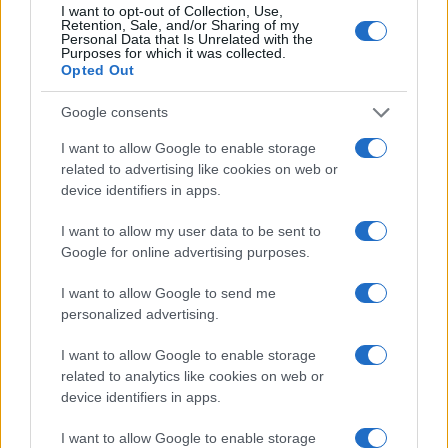
Mit tanultak egymástól a két társulat tagjai, mit kamatozott
I want to opt-out of Collection, Use,
Retention, Sale, and/or Sharing of my
a kétoldali stiláris átcsapás? A jövő döntheti el. A
Personal Data that Is Unrelated with the
Purposes for which it was collected.
szokatlanság, az újdonságérték kétségtelen (s akkor az
Opted Out
esély is benne lappang) ? de az előadás, kritikai bátorsága
Google consents
ellenére, nem jó.
I want to allow Google to enable storage
related to advertising like cookies on web or
Azaz akad jó, sőt egyenesen kitűnő részlet is. Leginkább az
device identifiers in apps.
első, néha a második harmadában.
Olsavszky Éva
haldokló,
félelmeit a férje iránti irónia megvető fölényével kivédő
I want to allow my user data to be sent to
Google for online advertising purposes.
öregasszonya,
Kun Vilmos
a fikusz öntözésétől ?parázó?,
homlokára parizer-szeleteket ragasztó férjként a
I want to allow Google to send me
gyermekeik soha-meg-nem-születését is elfeledő
personalized advertising.
vénembere emlékezetes. Akkor is rólunk szól a példázat,
I want to allow Google to enable storage
amikor a holtfáradt belgyógyász az előrehaladott halálos kór
related to analytics like cookies on web or
ismérveit sorolja fakó hangon a mentőorvosnőnek. Ők
device identifiers in apps.
ketten: elvált férj és feleség. Gyerek? Suli? Kutya? Miféle
I want to allow Google to enable storage