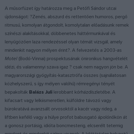
A műsorfüzet így határozza meg a Petőfi Sándor utcai
újdonságot: ?Zenés, abszurd és rettentően humoros, pergő
ritmusú, komolyan átgondolt, komolytalan előadásunk remek
színészi alakításokkal, döbbenetes háttérmunkával és
lenyűgözően laza rendezéssel olyan témát vizsgál, amely
mindenkit nagyon mélyen érint?. A felvezetés a 2003-as
Motel
(Bodó-Vinnai) prospektusának önironikus hangvételét
idézi, és valamennyi szava igaz ? csak nem nagyon jön be. A
magyarországi gyógyítás-katasztrófa összes (sajnálatosan
közhelyszerű, s így mélyen valóhű) rémregényi tényét
bepakolták
Balázs Juli
lerobbant kórházdíszletébe. A
kifacsart vagy lelkiismeretlen, külföldre távozó vagy
bürokratává avanzsált orvosoktól a kacér vagy rideg, a
liftben kefélő vagy a hülye profot babusgató ápolónőkön át
a gonosz portásig, idióta boncmesterig, elcserélt tetemig