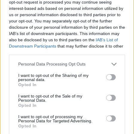
regulázottabb ismérvét sutba vágva Bodó a zagyvaságig
opt-out request is processed you may continue seeing
interest-based ads based on personal information utilized by
elszabadított kavalkádot produkált, mely eleinte némi
us or personal information disclosed to third parties prior to
nevettetésre és nevetségességre is kiélezett szakmai
your opt-out. You may separately opt-out of the further
filmbejátszásokkal operál, majd a nem létező szünetet
disclosure of your personal information by third parties on the
IAB’s list of downstream participants. This information may
követően (hiszen e haldoklás-állapotrajz: szünet nélküli
also be disclosed by us to third parties on the
IAB’s List of
tragédia, sajna nem
Nádas Péter
commedia perpetuá
ival
Downstream Participants
that may further disclose it to other
egy szinten) könnyűzenei koncertbe csap át. Bohóctréfa és
third parties.
vitustánc, kafkai látomás és elócskult vicc, szimbolikus etűd
Please note that this website/app uses one or more Google
Personal Data Processing Opt Outs
és agyonismételt mókázás, szocio-információ és politikai
services and may gather and store information including but
not limited to your visit or usage behaviour. You may click to
I want to opt-out of the Sharing of my
paródia: minden megtalálható az Anamnesis nagy fekete
personal data.
grant or deny consent to Google and its third-party tags to
Opted In
zsákjában. Egyes színészeket ? egy ideig ? preferál,
use your data for below specified purposes in below Google
másokat futólag alkalmaz, igazi színpadi közösséget a több
consent section.
I want to opt-out of the Sale of my
Personal Data.
mint húsz főből a kórusosságban sem szervez a rendezés.
Opted In
Felfrissíti vagy felforgatja a Katona József Színház eddigi,
I want to opt-out of processing my
nagyjából behatárolható művészi trendjeit e vállalkozás?
Personal Data for Targeted Advertising.
Opted In
Előnyös és szükséges-e a Szputnyik számára a kiruccanás?