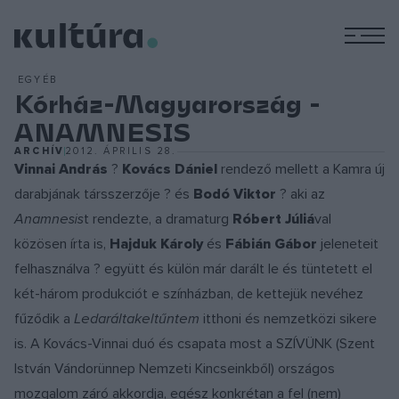
M
EGYÉB
Kórház-Magyarország -
ANAMNESIS
ARCHÍV
2012. ÁPRILIS 28.
Vinnai András
?
Kovács Dániel
rendező mellett a Kamra új
darabjának társszerzője ? és
Bodó Viktor
? aki az
Anamnesis
t rendezte, a dramaturg
Róbert Júliá
val
közösen írta is,
Hajduk Károly
és
Fábián Gábor
jeleneteit
felhasználva ? együtt és külön már darált le és tüntetett el
két-három produkciót e színházban, de kettejük nevéhez
fűződik a
Ledaráltakeltűntem
itthoni és nemzetközi sikere
is. A Kovács-Vinnai duó és csapata most a SZÍVÜNK (Szent
István Vándorünnep Nemzeti Kincseinkből) országos
mozgalom záró akkordja, egész konkrétan a fel (nem)