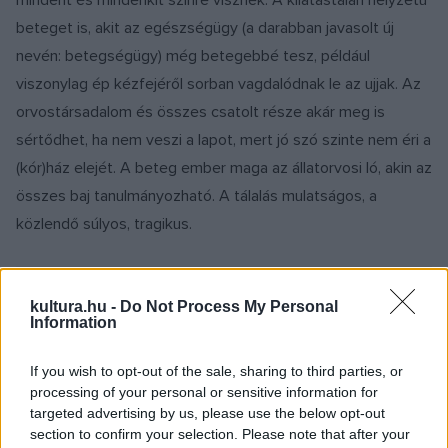
mindent és mindenkit színre visznek. A kilátástalan helyzetű
beteget is, akit az egészségügy (a darabban javasolt új
nevén: betegségügy) még betegebbé tesz, például
viszonylag ép kézfejéről sorban vagdalódnak le az ujjak. Az
orvostársadalom és összes csatolt része akár meg is
sértődhet, ha nem veszi a lapot, mert jó szó szinte nem éri a
(kór)ház elejét. A beteg ember maga az állatorvosi ló, akin az
összes baj tanulmányozható. A tálalás mulatságos, a
közlendő súlyos, tragikus.
Jankovics Péter
kultura.hu -
Do Not Process My Personal
Information
A hagyományos dramaturgiát, az e falak közt is
If you wish to opt-out of the sale, sharing to third parties, or
processing of your personal or sensitive information for
megszokottabb előadás-építést, színészvezetést, az
targeted advertising by us, please use the below opt-out
elöregedő klasszikus, késő és egyéb modernség minden
section to confirm your selection. Please note that after your