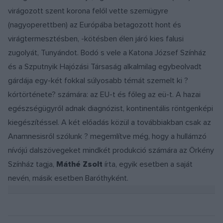
virágozott szent korona felől vette szemügyre
(nagyoperettben) az Európába betagozott hont és
virágtermesztésben, -kötésben élen járó kies falusi
zugolyát, Tunyándot. Bodó s vele a Katona József Színház
és a Szputnyik Hajózási Társaság alkalmilag egybeolvadt
gárdája egy-két fokkal súlyosabb témát szemelt ki ?
kórtörténete? számára: az EU-t és főleg az eü-t. A hazai
egészségügyről adnak diagnózist, kontinentális röntgenképi
kiegészítéssel. A két előadás közül a továbbiakban csak az
Anamnesisről szólunk ? megemlítve még, hogy a hullámzó
nívójú dalszövegeket mindkét produkció számára az Örkény
Színház tagja,
Máthé Zsolt
írta, egyik esetben a saját
nevén, másik esetben Baróthyként.