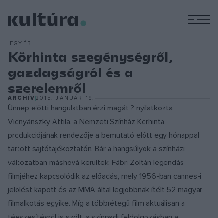
M
EGYÉB
Körhinta szegénységről,
gazdagságról és a
szerelemről
ARCHÍV
2015. JANUÁR 19.
Ünnep előtti hangulatban érzi magát ? nyilatkozta
Vidnyánszky Attila, a Nemzeti Színház Körhinta
produkciójának rendezője a bemutató előtt egy hónappal
tartott sajtótájékoztatón. Bár a hangsúlyok a színházi
változatban máshová kerültek, Fábri Zoltán legendás
filmjéhez kapcsolódik az előadás, mely 1956-ban cannes-i
jelölést kapott és az MMA által legjobbnak ítélt 52 magyar
filmalkotás egyike. Míg a többrétegű film aktuálisan a
téeszesítésről is szólt, a színpadi feldolgozásban a