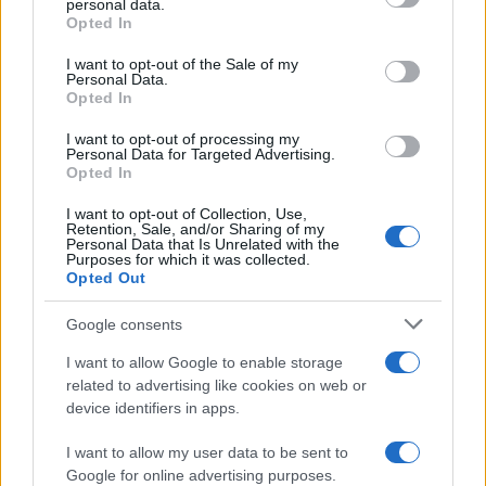
personal data.
grant or deny consent to Google and its third-party tags to
Opted In
táncforgatókönyv munkálataiban vett részt, és úgy tartja,
use your data for below specified purposes in below Google
hagyományos paraszti kultúránkhoz ismernünk kell
consent section.
I want to opt-out of the Sale of my
Personal Data.
habitusunkat, hibáinkat is, amit e mű erőteljesen közvetít, s
Opted In
amin keresztül szembe lehet nézni önmagunkkal. Lakatos
I want to opt-out of processing my
Róbert népzenei ihletésű dallamaihoz a népköltészet
Personal Data for Targeted Advertising.
Opted In
gyöngyszemeiből válogatott szöveget, s néprajzos tudása
segítette a népviseleti kosztümök tervezésében.
I want to opt-out of Collection, Use,
Retention, Sale, and/or Sharing of my
Personal Data that Is Unrelated with the
Purposes for which it was collected.
Opted Out
Google consents
Az anyát megformáló Szűcs Nelli úgy érzi, róla szóló
I want to allow Google to enable storage
related to advertising like cookies on web or
darabban vesz részt, mert felmenői között is előfordult,
device identifiers in apps.
hogy a szerelmesek házasságát akadályozták, és valóságos
anyaként hasonló pillanatokat él át felnövő lányával, amikor
I want to allow my user data to be sent to
Google for online advertising purposes.
az szerelmes.