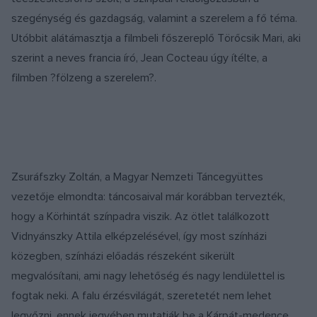
szegénység és gazdagság, valamint a szerelem a fő téma.
Utóbbit alátámasztja a filmbeli főszereplő Törőcsik Mari, aki
szerint a neves francia író, Jean Cocteau úgy ítélte, a
filmben ?fölzeng a szerelem?.
Zsuráfszky Zoltán, a Magyar Nemzeti Táncegyüttes
vezetője elmondta: táncosaival már korábban tervezték,
hogy a Körhintát színpadra viszik. Az ötlet találkozott
Vidnyánszky Attila elképzelésével, így most színházi
közegben, színházi előadás részeként sikerült
megvalósítani, ami nagy lehetőség és nagy lendülettel is
fogtak neki. A falu érzésvilágát, szeretetét nem lehet
legyőzni, ennek jegyében mutatják be a Kárpát-medence