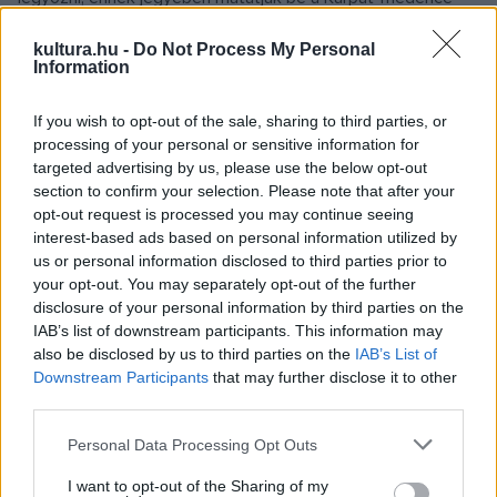
ritmusait a Gyimestől Rába-közig, 40 táncművész
kultura.hu -
Do Not Process My Personal
közreműködésével.
Information
If you wish to opt-out of the sale, sharing to third parties, or
processing of your personal or sensitive information for
Cserhalmi György Debrecenben az Úri muriban dolgozott
targeted advertising by us, please use the below opt-out
együtt Vidnyánszky Attilával, ahol Móricz világát elementáris
section to confirm your selection. Please note that after your
erővel tudták bemutatni. 27 éve vidéken él, ezért közelről
opt-out request is processed you may continue seeing
interest-based ads based on personal information utilized by
érinti, hogyan pusztul a paraszti kultúra, építészet és zene.
us or personal information disclosed to third parties prior to
A Körhinta bemutatásában törekvést lát e kultúra
your opt-out. You may separately opt-out of the further
feltámasztására, megtartására, amiben örömmel vesz részt.
disclosure of your personal information by third parties on the
IAB’s list of downstream participants. This information may
Zsuráfszky Zoltánnal jóval korábban dolgoztak már együtt, a
also be disclosed by us to third parties on the
IAB’s List of
tánc, mint évszázadok óta csiszolódó nyelv hozzájárul a
Downstream Participants
that may further disclose it to other
darab értékeihez.
third parties.
Please note that this website/app uses one or more Google
Personal Data Processing Opt Outs
services and may gather and store information including but
not limited to your visit or usage behaviour. You may click to
I want to opt-out of the Sharing of my
Vincze Zsuzsa dramaturg és jelmeztervező még a