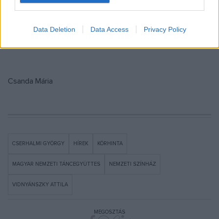
el, az előadás nézői lehetnek a meglepetés részesei.
Data Deletion
Data Access
Privacy Policy
Csanda Mária
CSERHALMI GYÖRGY
HÍREK
KÖRHINTA
MAGYAR NEMZETI TÁNCEGYÜTTES
NEMZETI SZÍNHÁZ
VIDNYÁNSZKY ATTILA
MEGOSZTÁS