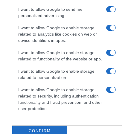
I want to allow Google to send me
personalized advertising.
A két fiatalt játszó színész Kiss Andrea és ifj. Vidnyánszky
I want to allow Google to enable storage
Attila nagy várakozással készülnek a szerepre a legendás
related to analytics like cookies on web or
device identifiers in apps.
színészek, Törőcsik Mari és Soós Imre nyomában, és Farkas
Dénes is szeretne méltó lenni a filmbeli szereplőt
I want to allow Google to enable storage
megformáló Szirtes Ádámhoz.
related to functionality of the website or app.
I want to allow Google to enable storage
related to personalization.
A Sarkadi-Fábri-Nádasy-Vincze: Körhinta színmű főpróbája
I want to allow Google to enable storage
február 19-én lesz, a bemutatót a következő napon, 20-án
related to security, including authentication
láthatja a közönség. A rendelkező próbák egyötödén már túl
functionality and fraud prevention, and other
vannak, de még alakul a darab a kreatív próbafolyamat
user protection.
során. Gigantikus meglepetés várja a nézőket az előadás
végén ? csigázta fel az érdeklődést a rendező Vidnyánszky
CONFIRM
Attila befejezésül, amiről többet természetesen nem árult