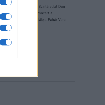
ekeknek szól a Tótágas Színtársulat Don
ncemission és Ethnofil koncert a
s nyílik a hibaizmus feltalálója, Fehér Vera