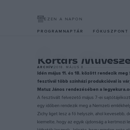
EZEN A NAPON
PROGRAMNAPTÁR
FÓKUSZPON
EGYÉB
Kortárs Művészet
ARCHÍV
2018. MÁJUS 8.
Idén május 11. és 18. között rendezik meg
fesztivál több színházi produkcióval is 
Matuz János rendezésében a legyekura.or
A fesztivált felvezető május 7-ei sajtótájékoz
egy időben rendezik meg a Nemzeti emlékhelye
Zichy liget lesz a fő helyszín, ahol kevesebb
kiemelte, hogy az egyik újdonság a kertmozi 