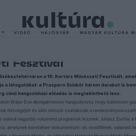
T
VIDEÓ
HAJÓGYÁR
MAGYAR KULTÚRA M
i Fesztivál
 Székesfehérváron a 19. Kortárs Művészeti Fesztivált, amely
várja a látogatókat: a Prospero Színkör három darabot is 
g című hangszínházi előadás is megtekinthető lesz.
tatón Brájer Éva alpolgármester hangsúlyozta, hogy különösen gazd
k hétvégéjét és idén először csatlakozik a rendezvénysorozatho
, de sokkal nagyobb volumenű programok lesznek. Juhász Zsófia, 
lesz, amelynek keretében dokumentum- és rövidfilmek, valamint 