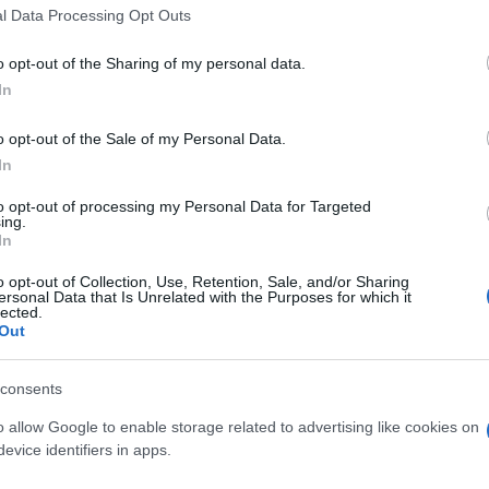
t megelőzően nyílik meg az Oskola utcában a Deák Gyűjtemény m
l Data Processing Opt Outs
 a Műkertben
címmel. A Kecskeméti Művésztelep 1909–1919 közö
yílik a Kortárs idején: a Köfém Oktatási Közművelődési Központban
o opt-out of the Sharing of my personal data.
ntőmester munkáiból, illetve az Aranybulla Könyvtárban Revák I
In
o opt-out of the Sale of my Personal Data.
In
to opt-out of processing my Personal Data for Targeted
ja a látogatókat: a Prospero Színkör három darabot is bemutat a
ing.
In
zi előadás is megtekinthető lesz. A fesztivál első koncertjére a 
 Herczku Ágnes énekesnő előadásában élvezheti a közönség. A tö
o opt-out of Collection, Use, Retention, Sale, and/or Sharing
ersonal Data that Is Unrelated with the Purposes for which it
 népzene, a klezmer és a balkáni zene ötvözetét játszó Cabaret
lected.
Out
Fugato Orchestra. A Fehérvári Könyvnapok keretében az egykori r
k Orchestra Petőfi és Arany műveiből készült, korántsem szokván
consents
o allow Google to enable storage related to advertising like cookies on
evice identifiers in apps.