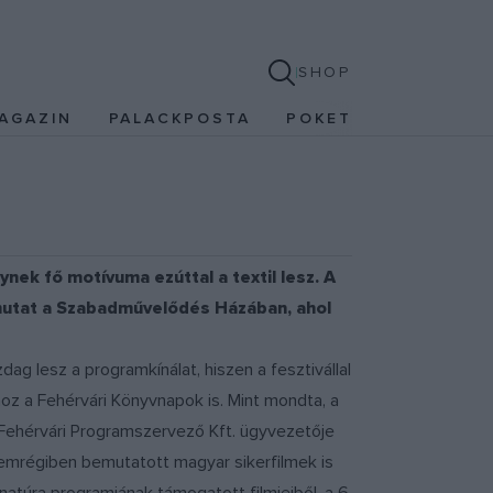
SHOP
AGAZIN
PALACKPOSTA
POKET
nek fő motívuma ezúttal a textil lesz. A
bemutat a Szabadművelődés Házában, ahol
ag lesz a programkínálat, hiszen a fesztivállal
z a Fehérvári Könyvnapok is. Mint mondta, a
a Fehérvári Programszervező Kft. ügyvezetője
nemrégiben bemutatott magyar sikerfilmek is