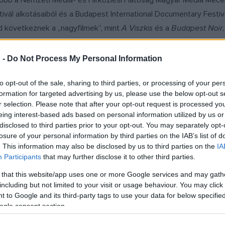
lőbb a Nemzeti Média- és Hírközlési Hatóság Magyar Média Mecena
vál alkotásaiból és a Budapest International Documentary Festival
d következnek a „nagyfilmek”, mint
A Viszkis
és a
Budapest Noir
 halála
című filmek.
 -
Do Not Process My Personal Information
to opt-out of the sale, sharing to third parties, or processing of your per
formation for targeted advertising by us, please use the below opt-out s
nak képviseletében elmondta, hogy hatvan tagjuk között nagy volt
r selection. Please note that after your opt-out request is processed y
alkotásokat visznek a ligetbe Varga Gábor Farkastól, optikai játé
eing interest-based ads based on personal information utilized by us or
disclosed to third parties prior to your opt-out. You may separately opt-
t kiállítás fehérvári alkotóktól származó darabjaiból, továbbá a v
losure of your personal information by third parties on the IAB’s list of
tett léleklepkékkel a Lepkeházat. Bobory Zoltán a Vörösmarty T
. This information may also be disclosed by us to third parties on the
IA
örösmarty Teremben: László Zsolt, Bobory Zoltán, Saitos Lajos é
Participants
that may further disclose it to other third parties.
 that this website/app uses one or more Google services and may gath
including but not limited to your visit or usage behaviour. You may click 
 to Google and its third-party tags to use your data for below specifi
ogle consent section.