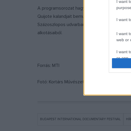
I want t
A programsorozat hagyományos záróeseménye id
purpose
Quijote kalandjait bemutató előadása, de lesz
I want 
Százoszlopos udvarban, slam poetry előadás 
alkotásaiból.
I want t
web or d
I want t
or app.
Forrás: MTI
I want t
Fotó: Kortárs Művészeti Fesztivál Facebook-ol
I want t
authenti
BUDAPEST INTERNATIONAL DOCUMENTARY FESTIVAL
HÍ