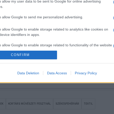
o allow my user data to be sent to Google for online advertising
én is a JamBoryVár elnevezésű minifesztivál lesz, ahol a gyer
s.
 Durvacrew dj-program az Elefántos udvarban, Csángálló, Korai Tra
to allow Google to send me personalized advertising.
és tűztánc bemutató is,
Szabad vesződések
címmel pedig kiállítá
o allow Google to enable storage related to analytics like cookies on
evice identifiers in apps.
o allow Google to enable storage related to functionality of the website
CONFIRM
o allow Google to enable storage related to personalization.
dala
Data Deletion
Data Access
Privacy Policy
o allow Google to enable storage related to security, including
cation functionality and fraud prevention, and other user protection.
REK
KORTÁRS MŰVÉSZETI FESZTIVÁL
SZÉKESFEHÉRVÁR
TEXTIL