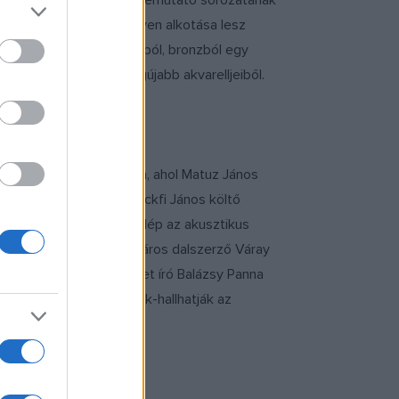
agyar művésztelepeket bemutató sorozatának
tti korszakának negyven alkotása lesz
 Formák, idomok alumíniumból, bronzból egy
stván festőművész legújabb akvarelljeiből.
 Szabadművelődés Házában, ahol Matuz János
nyitónapon kerül sor: Lackfi János költő
bbi napokon színpadra lép az akusztikus
 Medrano, az énekes-gitáros dalszerző Váray
ádiós, ma gyerekkönyveket író Balázsy Panna
yos előadását láthatják-hallhatják az