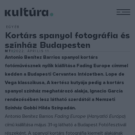
M
EGYÉB
Kortárs spanyol fotográfia és
színház Budapesten
MTI
2022. ÁPRILIS 11.
Antonio Benítez Barrios spanyol kortárs
fotóművésznek nyílik kiállítása Fading Europe címmel
kedden a Budapesti Cervantes Intézetben. Lope de
Vega klasszikusa, A kertész kutyája pedig a kortárs
spanyol színház meghatározó alakja, Ignacio García
rendezésében lesz látható szerdától a Nemzeti
Színház Gobbi Hilda Színpadán.
Antonio Benítez Barrios
Fading Europe
(
Hanyatló Európa
)
című kiállítása május 31-ig látható a Budapest Fotófesztivál
részeként. A spanyol kortárs fotográfia kiemelt alakjának