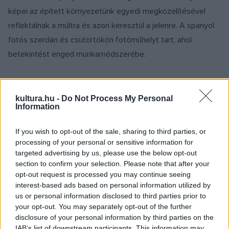
képei az épített környezetünk egyedi megközelítésével
reflektálnak a múltra és azon keresztül a jelenre. A spanyol
fotós szerdán és csütörtökön fotóműhelyt tart, ahol
betekintést enged munkamódszerébe.
Hat éve indult projektje alatt Antonio Benítez Barrios
beutazta a régi Európát, megörökítve annak
kultura.hu -
Do Not Process My Personal
Information
elhagyatottságát.
If you wish to opt-out of the sale, sharing to third parties, or
Mint mondta: felfedezte, hogy a múlt
processing of your personal or sensitive information for
nem hajlandó eltűnni, valósággal megáll
targeted advertising by us, please use the below opt-out
ezekben az üres terekben, jól érzi itt
section to confirm your selection. Please note that after your
magát, sőt át is alakítja azokat.
opt-out request is processed you may continue seeing
interest-based ads based on personal information utilized by
us or personal information disclosed to third parties prior to
A spanyol fotós-újságíró alig 15 évesen kezdte pályafutását
your opt-out. You may separately opt-out of the further
szociofotósként, ma már egy osztrák és egy amerikai
disclosure of your personal information by third parties on the
IAB’s list of downstream participants. This information may