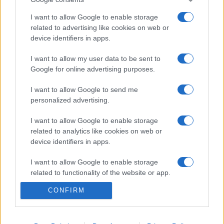
Mindkét előadás után szakértők részvételével beszélgetést
tartanak Roberto Bolano munkásságáról.
I want to allow Google to enable storage
related to advertising like cookies on web or
device identifiers in apps.
Áprilisban péntekenként egy-egy női rendező által készített
dokumentumfilm lesz elérhető 48 órán keresztül
I want to allow my user data to be sent to
Google for online advertising purposes.
ingyenesen a Cervantes Intézet csatornáján. A műsorra
tűzött filmek a Málagai Filmfesztivál Zonazine szekciójában
I want to allow Google to send me
szerepeltek és női nézőpontból közelítik meg a politikai és
personalized advertising.
társadalmi problémákat, bennük az énkeresés kérdését, de
I want to allow Google to enable storage
napjaink ökológiai és humanitárius dilemmáival is
related to analytics like cookies on web or
device identifiers in apps.
foglalkoznak.
I want to allow Google to enable storage
related to functionality of the website or app.
CONFIRM
I want to allow Google to enable storage
related to personalization.