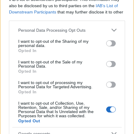
hírügynökségnek is dolgozik.
also be disclosed by us to third parties on the
IAB’s List of
Downstream Participants
that may further disclose it to other
A Nemzeti Színház Gobbi Hilda Színpadán szerdán mutatják
third parties.
be Lope de Vega
A kertész kutyája
című klasszikusát a
Please note that this website/app uses one or more Google
Personal Data Processing Opt Outs
kortárs spanyol színház meghatározó alakja, Ignacio García
services and may gather and store information including but
not limited to your visit or usage behaviour. You may click to
I want to opt-out of the Sharing of my
rendezésében. A mű történetének alaphelyzete egy
personal data.
grant or deny consent to Google and its third-party tags to
Opted In
szerelmi háromszög, amelyet félreértésből, féltékenységből
use your data for below specified purposes in below Google
és irigységből fakadó vígjátéki elemek szőnek át. A látszat
consent section.
I want to opt-out of the Sale of my
Personal Data.
mögött azonban mély, fájdalmas kérdések lappanganak.
Opted In
I want to opt-out of processing my
Április 14-én angol, május 11-én spanyol felirattal lesz látható
Personal Data for Targeted Advertising.
Opted In
a Roberto Bolano chilei író 1998-as regénye alapján készült
előadás
Vad nyomozók c
ímmel a
Radnóti Tesla Labo
rban. A
I want to opt-out of Collection, Use,
Retention, Sale, and/or Sharing of my
párhuzamos valóságok övezte történet közös nyomozásba,
Personal Data that Is Unrelated with the
Purposes for which it was collected.
kontinenseken átívelő, külső és belső utazásra hívja a
Opted Out
nézőket egy titokzatos költőnő folyton elillanó nyomában.
Google consents