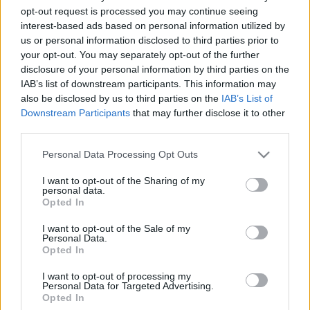
opt-out request is processed you may continue seeing
tervezőhivatalok is, mint a LAKÓTERV, az IPARTERV, a
interest-based ads based on personal information utilized by
KÖZTI és mások. A korra sokáig az anyag- és forráshiány
us or personal information disclosed to third parties prior to
volt jellemző, ez azonban mégsem szegte szárnyát az
your opt-out. You may separately opt-out of the further
disclosure of your personal information by third parties on the
emberi invenciónak és az alkotókedvnek.
IAB’s list of downstream participants. This information may
also be disclosed by us to third parties on the
IAB’s List of
A kiállítás nem csupán a szűken szakmai közönségnek szól.
Downstream Participants
that may further disclose it to other
third parties.
A terveket, épületeket közérthető és látványos módon,
filmek, modellek segítségével mutatják be, túllépve a
Please note that this website/app uses one or more Google
Personal Data Processing Opt Outs
services and may gather and store information including but
tervezőasztal kínálta kifejezési formákon. A látogató így
not limited to your visit or usage behaviour. You may click to
I want to opt-out of the Sharing of my
egy soha meg nem épült Budapesttel is találkozhat.
personal data.
grant or deny consent to Google and its third-party tags to
Opted In
use your data for below specified purposes in below Google
consent section.
A kiállítás megtekinthető
:
2007. október 31-ig.
I want to opt-out of the Sale of my
Personal Data.
Helyszín
:
Körzőgyár Galéria - ÉPÍTÉSZET HÓNAPJA
Opted In
FESZTIVÁLKÖZPONT
I want to opt-out of processing my
1056 Budapest, Molnár u. 35.
Personal Data for Targeted Advertising.
Opted In