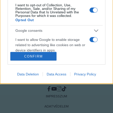
I want to opt-out of Collection, Use,
Retention, Sale, and/or Sharing of my
MEGOSZTÁS
Personal Data that Is Unrelated with the
Purposes for which it was collected.
Opted Out
Google consents
I want to allow Google to enable storage
related to advertising like cookies on web or
device identifiers in apps.
CONFIRM
I want to allow my user data to be sent to
Google for online advertising purposes.
Data Deletion
Data Access
Privacy Policy
I want to allow Google to send me
NÉPI
personalized advertising.
I want to allow Google to enable storage
IMPRESSZUM
related to analytics like cookies on web or
device identifiers in apps.
ADATVÉDELEM
I want to allow Google to enable storage