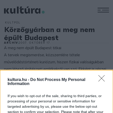
M
KULTPOL
Körzőgyárban a meg nem
épült Budapest
ARCHÍV
2007. OKTÓBER 17.
A meg nem épült Budapest titkai
A tervek megismerése, közszemlére tétele
művelődéstörténeti kuriózum, hiszen fizikai valóságukban
nem létező építészeti emlékekről van szó. Ekként is részei
város- és építészet-történetünknek, bár nem a közelmúlt
kultura.hu -
Do Not Process My Personal
harcosan vitatott középületeit tárgyalja.
Information
If you wish to opt-out of the sale, sharing to third parties, or
Az 1948-at követő évektől maga a tervezőtevékenység is
processing of your personal or sensitive information for
államosíttatott, ami egyaránt új és szokatlan körülményeket
targeted advertising by us, please use the below opt-out
teremtett. Ekkor alakultak meg a nagy állami
section to confirm your selection. Please note that after your