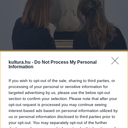
Man Ray: Ingres hegedűje. Fotó: Emmanuel Dunand / AFP
kultura.hu -
Do Not Process My Personal
Information
If you wish to opt-out of the sale, sharing to third parties, or
A John Pritzker amerikai üzletember által adományozott 188
processing of your personal or sensitive information for
műtárgy között vannak kollázsok, festmények, fényképek,
targeted advertising by us, please use the below opt-out
tárgyak és papírra vetett alkotások, 37 mester - közöttük
section to confirm your selection. Please note that after your
opt-out request is processed you may continue seeing
Man Ray (1890-1976), Jean Arp (1886-1966), Marcel
interest-based ads based on personal information utilized by
Duchamp (1887-1968), illetve Max Ernst (1891-1976) művei.
us or personal information disclosed to third parties prior to
your opt-out. You may separately opt-out of the further