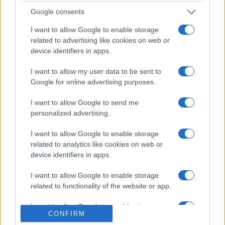
könyve szerint a hegedűművészetét még a festményeinél
Google consents
is többre becsülte.)
I want to allow Google to enable storage
related to advertising like cookies on web or
Az Ingres hegedűjének, valamint Man Ray és társai más
device identifiers in apps.
emblematikus műveinek adományozása valósággal
I want to allow my user data to be sent to
átalakítja a Metet - mondta Max Hollein, a múzeum
Google for online advertising purposes.
igazgatója a kiállítást bemutatva. Az új művek a múzeum
2020-ban megnyíló, a modern és kortárs művészetnek
I want to allow Google to send me
personalized advertising.
szentelt új szárnyában kapnak majd helyet.
I want to allow Google to enable storage
Az 1870-ben alapított New York-i Metropolitan múzeum az
related to analytics like cookies on web or
device identifiers in apps.
Egyesült Államok legnagyobb és a világ egyik
legjelentősebb múzeuma, a 2025. június 30-án zárult
I want to allow Google to enable storage
pénzügyi évben 5,7 millió látogatója volt.
related to functionality of the website or app.
I want to allow Google to enable storage
CONFIRM
related to personalization.