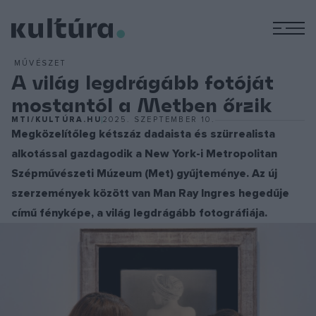
M
MŰVÉSZET
A világ legdrágább fotóját
mostantól a Metben őrzik
MTI/KULTÚRA.HU
2025. SZEPTEMBER 10.
Megközelítőleg kétszáz dadaista és szürrealista
alkotással gazdagodik a New York-i Metropolitan
Szépművészeti Múzeum (Met) gyűjteménye. Az új
szerzemények között van Man Ray Ingres hegedűje
című fényképe, a világ legdrágább fotográfiája.