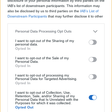
disclosure of your personal information by third parties on the
A Pritzker által 2022-ben a Christie’s New York-i árverésén
IAB’s list of downstream participants. This information may
12,4 millió dollárért (négymilliárd forint) megvásárolt
Ingres
also be disclosed by us to third parties on the
IAB’s List of
hegedűje
(1924) vasárnaptól február 1-ig lesz látható a
Downstream Participants
that may further disclose it to other
third parties.
Metben egy Man Raynek szentelt kiállítás keretében.
Please note that this website/app uses one or more Google
Personal Data Processing Opt Outs
services and may gather and store information including but
A retrospektív tárlat a Párizsban letelepedett amerikai
not limited to your visit or usage behaviour. You may click to
I want to opt-out of the Sharing of my
művész 160 művét mutatja be. Ezek nagy része fotogram -
personal data.
grant or deny consent to Google and its third-party tags to
Opted In
Ray szóhasználatában rayogram -, amelynél fényképezőgép
use your data for below specified purposes in below Google
consent section.
nélkül, a fényérzékeny papírra különböző tárgyakat helyezve
I want to opt-out of the Sale of my
Personal Data.
és azt megvilágítva hozták létre a képet.
Opted In
I want to opt-out of processing my
Az
Ingres hegedűje
a művész múzsáját, Kiki de
Personal Data for Targeted Advertising.
Opted In
Monparnasse (Alice Ernestine Prin) párizsi modellt ábrázolja,
meztelen hátán hegedűkre jellemző f-alakú hanglyukak
I want to opt-out of Collection, Use,
Retention, Sale, and/or Sharing of my
láthatók. (Jean Auguste Dominique Ingres híres francia
Personal Data that Is Unrelated with the
Purposes for which it was collected.
klasszicista festő Gábor György
Ingres hegedűje
című
Opted Out