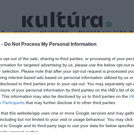
T
VIDEÓ
HAJÓGYÁR
MAGYAR KULTÚRA M
 -
Do Not Process My Personal Information
orvosok jó munkát végez
to opt-out of the sale, sharing to third parties, or processing of your per
formation for targeted advertising by us, please use the below opt-out s
r selection. Please note that after your opt-out request is processed y
zázad közötti temetők vizsgálatával jutott e megállapításra. A l
eing interest-based ads based on personal information utilized by us or
azattal rendelkeztek a későbbi korok emberénél.
disclosed to third parties prior to your opt-out. You may separately opt-
losure of your personal information by third parties on the IAB’s list of
. This information may also be disclosed by us to third parties on the
IA
ről ma mindenki tudni véli, hogy a rohadtak a fogaik. Bár édessé
Participants
that may further disclose it to other third parties.
fogmaradvány mégis kiváló állapotú.
 that this website/app uses one or more Google services and may gath
including but not limited to your visit or usage behaviour. You may click 
több zöldséget és gabonafélét fogyasztottak, minimális édesség 
 to Google and its third-party tags to use your data for below specifi
ogle consent section.