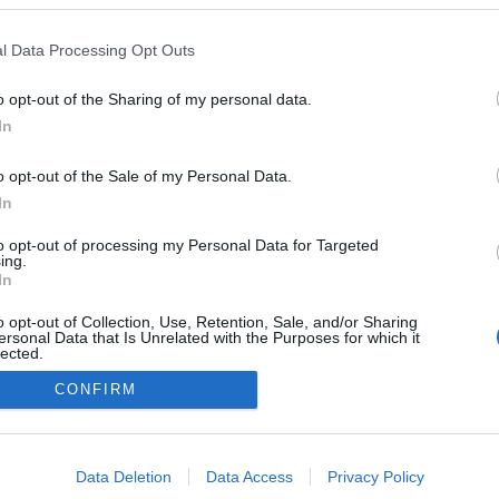
lhatott ki.
l Data Processing Opt Outs
o opt-out of the Sharing of my personal data.
In
o opt-out of the Sale of my Personal Data.
In
to opt-out of processing my Personal Data for Targeted
ing.
In
o opt-out of Collection, Use, Retention, Sale, and/or Sharing
ersonal Data that Is Unrelated with the Purposes for which it
lected.
Out
CONFIRM
consents
NÉPI
o allow Google to enable storage related to advertising like cookies on
Data Deletion
Data Access
Privacy Policy
evice identifiers in apps.