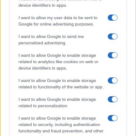
device identifiers in apps.
cigányzenei hangjainak közreműködésével. Weyer Balázs
elmondta: a mintegy harminc fellépőt felvonultató program
I want to allow my user data to be sent to
az oláh cigányzene kincseit mutatja be az ének, a tánc és az
Google for online advertising purposes.
ütőhangszerek köré építve, az Ando Drom, a Romengo, a
I want to allow Google to send me
Kanizsa Csillagai, a Khamoro, a Ternipe, a Romano Drom,
personalized advertising.
Miczura Mónika közreműködésével. A
Roma Ritmó
t a fiatal
I want to allow Google to enable storage
ózdi tehetségekből verbuválódott Várkonyi Csibészek
related to analytics like cookies on web or
vezetik fel.
device identifiers in apps.
I want to allow Google to enable storage
related to functionality of the website or app.
I want to allow Google to enable storage
Mint elhangzott, a Ritmo ideje alatt szakmai események is
related to personalization.
zajlanak. A Budapest Ritmo Konferencián a világzenei színtér
számos fontos szereplője (fesztiválszervezők, kiadók,
I want to allow Google to enable storage
related to security, including authentication
újságírók) az EU zenére vonatkozó új kezdeményezéseit
functionality and fraud prevention, and other
vitatják meg Navracsics Tiborral, az Európai Bizottság