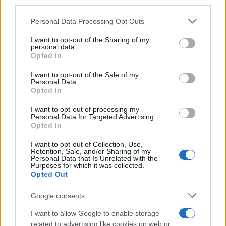
third parties.
albumának díját elnyerő mali Trio Da Kali is, amelynek dalai a
Please note that this website/app uses one or more Google
Personal Data Processing Opt Outs
griot kultúrába vezetnek el. Balkán rezesek élén mutatja be
services and may gather and store information including but
produkcióját Ekrem Mamutovic szerb trombitás, zenél
not limited to your visit or usage behaviour. You may click to
I want to opt-out of the Sharing of my
personal data.
grant or deny consent to Google and its third-party tags to
továbbá a hipszter folkot képviselő szlovén Sirom és
Opted In
use your data for below specified purposes in below Google
bemutatja szettjét a népzenét az elektronikus zenével
consent section.
I want to opt-out of the Sale of my
mixelő berlini Dj Ipek is. Ezen a napon lesz a
Parasztok
Personal Data.
Opted In
Atmoszférában
című produkció is: a mai harmincas
generáció népzenészei (Buda Folk Band, Erdőfű), indie-
I want to opt-out of processing my
Personal Data for Targeted Advertising.
elektronikus zenészek (például Gustave Tiger) és
Opted In
képzőművészek közös projektje, amely az avantgárd és a
I want to opt-out of Collection, Use,
népzene párhuzamosságára épül.
Retention, Sale, and/or Sharing of my
Personal Data that Is Unrelated with the
Purposes for which it was collected.
Opted Out
Google consents
A zárónapon, október 7-én
Roma Ritmo
címmel rendeznek
I want to allow Google to enable storage
estet az elmúlt három évtized nagy hazai vokális
related to advertising like cookies on web or