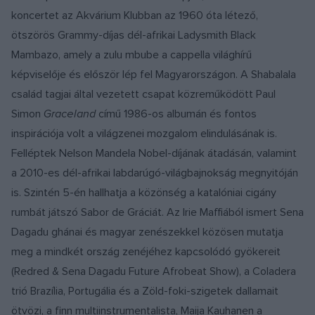
koncertet az Akvárium Klubban az 1960 óta létező,
ötszörös Grammy-díjas dél-afrikai Ladysmith Black
Mambazo, amely a zulu mbube a cappella világhírű
képviselője és először lép fel Magyarországon. A Shabalala
család tagjai által vezetett csapat közreműködött Paul
Simon
Graceland
című 1986-os albumán és fontos
inspirációja volt a világzenei mozgalom elindulásának is.
Felléptek Nelson Mandela Nobel-díjának átadásán, valamint
a 2010-es dél-afrikai labdarúgó-világbajnokság megnyitóján
is. Szintén 5-én hallhatja a közönség a katalóniai cigány
rumbát játszó Sabor de Gráciát. Az Irie Maffiából ismert Sena
Dagadu ghánai és magyar zenészekkel közösen mutatja
meg a mindkét ország zenéjéhez kapcsolódó gyökereit
(Redred & Sena Dagadu Future Afrobeat Show), a Coladera
trió Brazília, Portugália és a Zöld-foki-szigetek dallamait
ötvözi, a finn multiinstrumentalista, Maija Kauhanen a