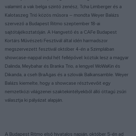
valamint a vak belga szintó zenész, Tcha Limberger és a
Kalotaszeg Trió közös műsora – mondta Weyer Balázs
szervező a Budapest Ritmo szeptember 18-ai
sajtótájékoztatóján. A Hangvető és a CAFe Budapest
Kortárs Művészeti Fesztivál által idén harmadszor
megszervezett fesztivál október 4-én a Szimplában
showcase-nappal indul hét fellépővel: köztük lesz a magyar
Dalinda, Meybahar és Branka Trio, a lengyel WoWaKin és
Dikanda, a cseh BraAgas és a szlovák Balkansamble. Weyer
Balázs kiemelte, hogy a showcase résztvevőit egy
nemzetközi világzenei szaktekintélyekből álló öttagú zsűri
választja ki pályázat alapján.
A Budapest Ritmo első hivatalos napján, október 5-én ad