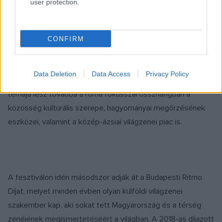
user protection.
kulturális biztosával és vezető európai zenei szervezetek,
köztük a European Music Council, a European Music Export
Exchange Network és a Womex képviselőivel. Téma lesz a
CONFIRM
zene szerepe a városok fejlesztésében, felvonulnak Európa
leendő kulturális fővárosai (Temesvár 2021, Újvidék 2021),
Data Deletion
Data Access
Privacy Policy
valamint a 2023-as magyar pályázók is. Panelbeszélgetés
témája lesz továbbá a roma fókusszal összhangban a
közösség kulturális szerepe, hagyományai megőrzésének
eszközei, valamint a közép-ázsiai világzenei piac is.
A fesztiválon idén másodszor adják át a Budapesti Ritmo
Díjat, melyet minden évben olyan külföldi világzenei
szakember kap, aki sokat tett Magyarország és a térség
zenéjének megismertetéséért a világban. A 2018-as díjazott