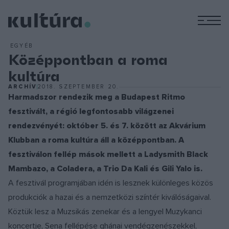
M
EGYÉB
Középpontban a roma
kultúra
ARCHÍV
2018. SZEPTEMBER 20.
Harmadszor rendezik meg a Budapest Ritmo
fesztivált, a régió legfontosabb világzenei
rendezvényét: október 5. és 7. között az Akvárium
Klubban a roma kultúra áll a középpontban. A
fesztiválon fellép mások mellett a Ladysmith Black
Mambazo, a Coladera, a Trio Da Kali és Gili Yalo is.
A fesztivál programjában idén is lesznek különleges közös
produkciók a hazai és a nemzetközi színtér kiválóságaival.
Köztük lesz a Muzsikás zenekar és a lengyel Muzykanci
koncertje, Sena fellépése ghánai vendégzenészekkel,