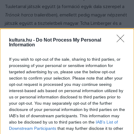
Tuuletarral játszik együtt (a formáció egyik dala szerepel a
Trónok harca
trailerében), emellett pedig magyar népzenét
játszik együtt a tiszteletbeli magyar Tcha Limberger és a
Kalotaszeg Trió. Limberger, aki fellépett a 2015-os
budapesti világzenei expón, a Womexen is, Erdélyben tanult
kultura.hu -
Do Not Process My Personal
Information
meg tökéletesen magyar népzenét játszani.
If you wish to opt-out of the sale, sharing to third parties, or
processing of your personal or sensitive information for
targeted advertising by us, please use the below opt-out
section to confirm your selection. Please note that after your
Másnap, október 6-án a világhírű Muzsikás egy olyan
opt-out request is processed you may continue seeing
zenekart lát vendégül, amely a nyolcvanas években éppen
interest-based ads based on personal information utilized by
us or personal information disclosed to third parties prior to
az ő hatásukra kezdett népzenével foglalkozni – a lengyel
your opt-out. You may separately opt-out of the further
Muzykancinak még a nevét is a Muzsikás inspirálta. Aznap
disclosure of your personal information by third parties on the
zenél Gili Yalo, az elmúlt évek egyik legizgalmasabb új
IAB’s list of downstream participants. This information may
also be disclosed by us to third parties on the
IAB’s List of
előadója is, aki a hetvenes évek etióp funkját 21. századivá
Downstream Participants
that may further disclose it to other
varázsolta, de színpadra lép a tavalyi év legjobb világzenei