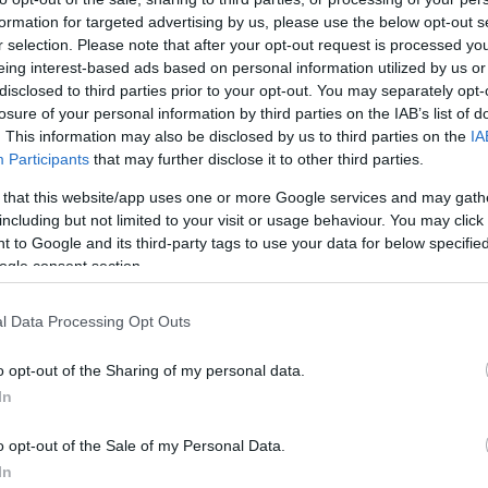
osan változó észlelésének különböző lehetőségeit mutatja be, a 
formation for targeted advertising by us, please use the below opt-out s
zett Centre of Possibilities program pedig ötvözi a digitális pla
r selection. Please note that after your opt-out request is processed y
eing interest-based ads based on personal information utilized by us or
disclosed to third parties prior to your opt-out. You may separately opt-
losure of your personal information by third parties on the IAB’s list of
. This information may also be disclosed by us to third parties on the
IA
Participants
that may further disclose it to other third parties.
építészeti rekonstrukció lehetőségeiről a virtuális térben. Az eset
 that this website/app uses one or more Google services and may gath
mi-ház homlokzatát adja vissza az eredeti terveknek megfelelően
including but not limited to your visit or usage behaviour. You may click 
r és Kolozsvári Lajos a Szabadság tér hangjait rögzíti és alakít
 to Google and its third-party tags to use your data for below specifi
ogle consent section.
ostelefonos alkalmazás segítségével „járhatják be” a téren az é
i bemutató termében magyar alkotók 3D-s és szintetikus világok 
l Data Processing Opt Outs
tás többek között Jelena Viskovic, Páll Tamás, Kim Leigh Pontin, 
 mutatja be. A tárlat a fesztivál teljes ideje alatt látogatható le
o opt-out of the Sharing of my personal data.
In
o opt-out of the Sale of my Personal Data.
In