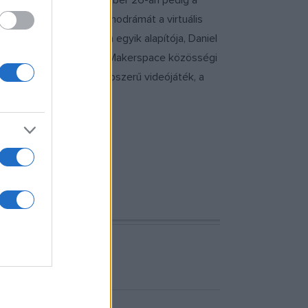
ra, a Toldi Klubban október 26-án pedig a
mation Skies
) című pszichodrámát a virtuális
ces videót a Metahaven egyik alapítója, Daniel
ik Coworking Irodában a Makerspace közösségi
építőelemekkel és a népszerű videójáték, a