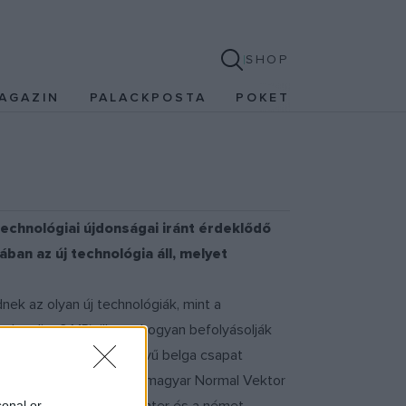
SHOP
AGAZIN
PALACKPOSTA
POKET
 technológiai újdonságai iránt érdeklődő
ban az új technológia áll, melyet
ek az olyan új technológiák, mint a
ed reality ? MR), illetve hogyan befolyásolják
vál keretében a Crew nevű belga csapat
lhatnak az érdeklődők, a magyar Normal Vektor
sonal or