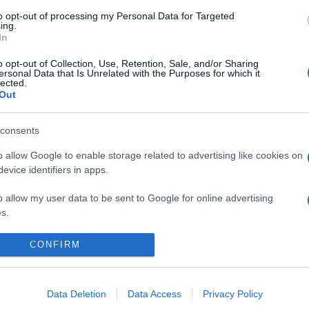
n egy egész napos előadás-sorozat meghívott szakértői veszik sor
to opt-out of processing my Personal Data for Targeted
haven holland design stúdió új filmjét, a
Valóságos Egek
(
Infor
ing.
In
nyelvű és magyar főszereplővel, Dávid Georginával készült 26 per
készültek izgalmas programmal a szervezők október 22-én: a Kub
o opt-out of Collection, Use, Retention, Sale, and/or Sharing
ersonal Data that Is Unrelated with the Purposes for which it
zök használatát célzó készségfejlesztést ötvözi kézzel fogható 
lected.
Out
consents
o allow Google to enable storage related to advertising like cookies on
evice identifiers in apps.
la
o allow my user data to be sent to Google for online advertising
s.
to allow Google to send me personalized advertising.
CONFIRM
o allow Google to enable storage related to analytics like cookies on
evice identifiers in apps.
Data Deletion
Data Access
Privacy Policy