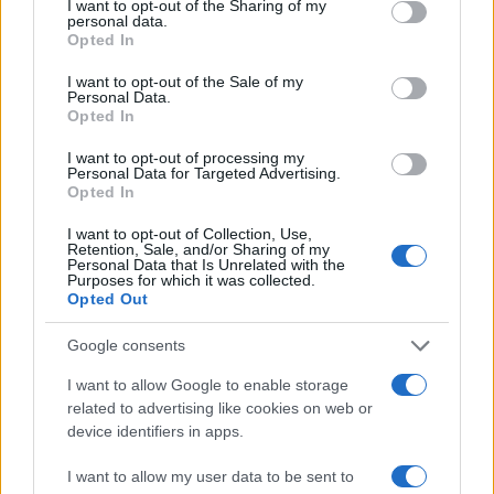
not limited to your visit or usage behaviour. You may click to
I want to opt-out of the Sharing of my
personal data.
grant or deny consent to Google and its third-party tags to
A kerámia, az ötvösség, a belsőépítészet, a tervezőgrafika,
Opted In
use your data for below specified purposes in below Google
a ipari formatervezés, az üvegművészet, a textiltervezés, a
consent section.
I want to opt-out of the Sale of my
posztindusztriális dizájn, az animáció és az autonóm
Personal Data.
Opted In
művészet területéről érkező alkotók a használati tárgyaktól
a képzőművészeti kísérletekig széles spektrumot mutatnak
I want to opt-out of processing my
Personal Data for Targeted Advertising.
be. A tárlaton ezenkívül az elhunyt mesterek hatásait is
Opted In
bemutatják – tette hozzá Szilágyi B. András. A kurátor
I want to opt-out of Collection, Use,
kiemelte, hogy az ENSZ 75. közgyűlésén meghozott döntés
Retention, Sale, and/or Sharing of my
Personal Data that Is Unrelated with the
nyomán
Purposes for which it was collected.
Opted Out
2022 az üveg nemzetközi éve, ezért a
Google consents
tárlaton teljesen elkülönülő kurátori
I want to allow Google to enable storage
koncepcióval és kiemelt hangsúllyal
related to advertising like cookies on web or
jelenik meg az üvegkiállítás.
device identifiers in apps.
I want to allow my user data to be sent to