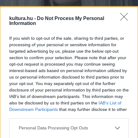
kultura.hu -
Do Not Process My Personal
A világ nagyon dinamikusan változik, a digitális média
Information
jelenléte pedig egyre összetettebbé, átfogóbbá,
komplexebbé teszi az iparművészet műfajait, ez a folyamat
If you wish to opt-out of the sale, sharing to third parties, or
processing of your personal or sensitive information for
a tárlaton is tetten érhető – tette hozzá Szegő György.
targeted advertising by us, please use the below opt-out
Szilágyi B. András, a kiállítás kurátora emlékeztetett arra,
section to confirm your selection. Please note that after your
hogy az iparművészet mintegy 16-18 műfajra osztható fel,
opt-out request is processed you may continue seeing
interest-based ads based on personal information utilized by
melyek határai nehezen határozhatók meg, ezért a
us or personal information disclosed to third parties prior to
kiállításon Arisztotelész
Kategóriák
című művét hívták
your opt-out. You may separately opt-out of the further
segítségül, hogy a látogatók megérthessék a közös térben
disclosure of your personal information by third parties on the
IAB’s list of downstream participants. This information may
lévő „kimondható dolgok” természetét.
also be disclosed by us to third parties on the
IAB’s List of
Downstream Participants
that may further disclose it to other
A tárlaton több mint 300 alkotó 10
third parties.
művészeti területen létrehozott munkáit
Please note that this website/app uses one or more Google
Personal Data Processing Opt Outs
tekinthetik meg az érdeklődők.
services and may gather and store information including but