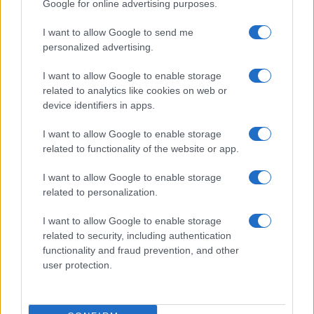
Google for online advertising purposes.
I want to allow Google to send me
personalized advertising.
I want to allow Google to enable storage
related to analytics like cookies on web or
device identifiers in apps.
I want to allow Google to enable storage
related to functionality of the website or app.
I want to allow Google to enable storage
related to personalization.
I want to allow Google to enable storage
related to security, including authentication
A Műcsarnok által felkért kurátor, Szilágyi B. András munkáját
functionality and fraud prevention, and other
társkurátorként Balogh Eleonóra, szaktanácsadóként pedig
user protection.
Ducki Krzysztof, Fusz György, Harmati Hedvig, Kálmán
László, Liszka Tamás, Szenes István és Tóth Fruzsina