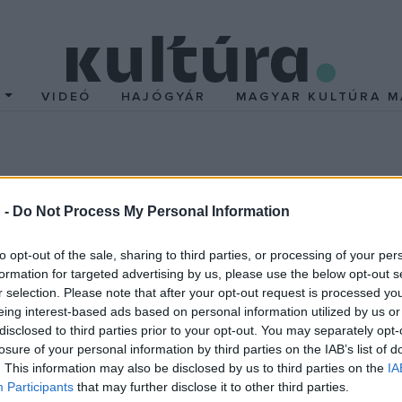
T
VIDEÓ
HAJÓGYÁR
MAGYAR KULTÚRA M
el köszöntik Bálint And
 -
Do Not Process My Personal Information
to opt-out of the sale, sharing to third parties, or processing of your per
ze, egykori igazgatója április 26-án ünnepli 80. születésna
formation for targeted advertising by us, please use the below opt-out s
zerb Antal estjére című film.
r selection. Please note that after your opt-out request is processed y
 András tizenkettedik önálló irodalmi estjét, a
Szerb Antal Száz 
eing interest-based ads based on personal information utilized by us or
disclosed to third parties prior to your opt-out. You may separately opt-
ő Deák Krisztina most készült filmje különleges vállalkozás, vari
losure of your personal information by third parties on the IAB’s list of
ei bemutatóinak plakátját is tervező Hertelendi Amanda animációjá
. This information may also be disclosed by us to third parties on the
IA
k kitalálásában nagy szerepe volt Bálint Dániel operatőrnek, Bálin
Participants
that may further disclose it to other third parties.