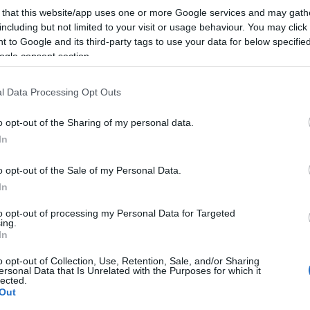
 that this website/app uses one or more Google services and may gath
os műveltségét szertelen csacsogással elfedő, végtelenül szeré
including but not limited to your visit or usage behaviour. You may click 
 to Google and its third-party tags to use your data for below specifi
A magyar kulturális élet megkerülhetetlen alakja, akit maga alá g
ogle consent section.
„Csodálatos személyiség volt. Bájos, csevegő, szellemes figura, a
erb Antal élete mentén beszélek a szerelemről, tanár-diák kapcso
l Data Processing Opt Outs
tészet hatalmáról.”
o opt-out of the Sharing of my personal data.
In
sében létrejött, közel egyórás film kizárólag az eSzínház oldalá
o opt-out of the Sale of my Personal Data.
In
to opt-out of processing my Personal Data for Targeted
ing.
In
TI SZÍNHÁZ
SZABAD LEBEGÉS – VARIÁCIÓ BÁLINT ANDRÁS SZERB ANTAL ESTJÉRE
o opt-out of Collection, Use, Retention, Sale, and/or Sharing
ersonal Data that Is Unrelated with the Purposes for which it
lected.
Out