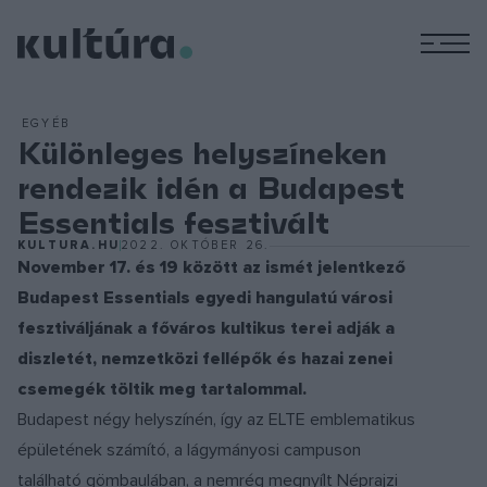
M
EGYÉB
Különleges helyszíneken
rendezik idén a Budapest
Essentials fesztivált
KULTURA.HU
2022. OKTÓBER 26.
November 17. és 19 között az ismét jelentkező
Budapest Essentials egyedi hangulatú városi
fesztiváljának a főváros kultikus terei adják a
diszletét, nemzetközi fellépők és hazai zenei
csemegék töltik meg tartalommal.
Budapest négy helyszínén, így az ELTE emblematikus
épületének számító, a lágymányosi campuson
található gömbaulában, a nemrég megnyílt Néprajzi