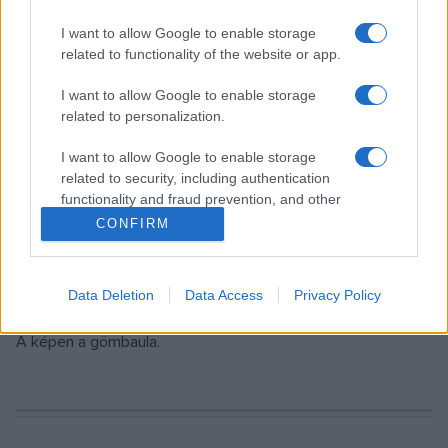
Yubik legújabb zenéje hatalmas sikert aratott az afterlife
I want to allow Google to enable storage
related to functionality of the website or app.
kiadójánál, és rendszeresen hallhatók a produceri munkái.
Varázslatos és vagány, nyers, vad és legfőképpen
I want to allow Google to enable storage
ellenállhatatlanul táncolható hangzásával könnyedén lépi át a
related to personalization.
határokat.
I want to allow Google to enable storage
related to security, including authentication
functionality and fraud prevention, and other
A Budapest Essentials hazai vonalát pedig – mások mellett
user protection.
CONFIRM
– a Random Trip, Ohnody, ReFunk, Andrew J., O’Neal, Myra
Monoka, Robert Makai & Dubecticut, Metha, Secret Factory
és Chriss Ronson erősítik.
Data Deletion
Data Access
Privacy Policy
A képen a gömbaula.