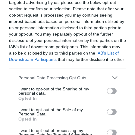
targeted advertising by us, please use the below opt-out
A hazai közönség számára
section to confirm your selection. Please note that after your
mindenképpen az egyik meghatározó
opt-out request is processed you may continue seeing
élményt jelenti majd az itthon először
interest-based ads based on personal information utilized by
látható Youngr fellépése.
us or personal information disclosed to third parties prior to
your opt-out. You may separately opt-out of the further
disclosure of your personal information by third parties on the
Mióta 2016-ban áttörést ért el az
Out Of My System
című,
IAB’s list of downstream participants. This information may
saját maga által kiadott debütáló kislemezével, a sokoldalú
also be disclosed by us to third parties on the
IAB’s List of
Downstream Participants
that may further disclose it to other
zenész több mint 100 milliós globális streaming forgalmat
third parties.
bonyolított le, több mint 150 koncertet adott 40 országban
Please note that this website/app uses one or more Google
világszerte, beleértve az Európát és Észak-Amerikát
Personal Data Processing Opt Outs
services and may gather and store information including but
átszelő turnékat is.
not limited to your visit or usage behaviour. You may click to
I want to opt-out of the Sharing of my
personal data.
grant or deny consent to Google and its third-party tags to
Opted In
use your data for below specified purposes in below Google
Itt lesz a BBC által „King of Sound, Ruler of Beats”-ként
consent section.
I want to opt-out of the Sale of my
emlegetett Beardyman díjnyertes zenész, digitális
Personal Data.
Opted In
szupersztár, a világ egyik legjobb beatboxosa,
multiinstrumentalista, aki több mint egy évtizede
I want to opt-out of processing my
Personal Data for Targeted Advertising.