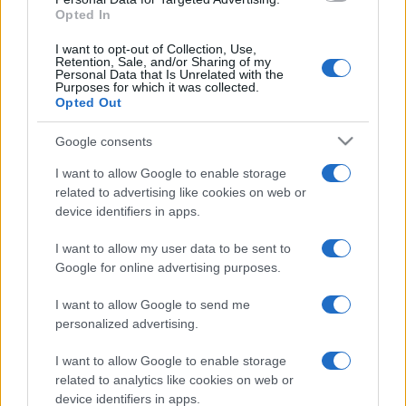
folyamatosan járja a világot, kezdve a butikfesztiváloktól
Opted In
egészen a Bestivaltól a Coachelláig, a Glastonburytől a Fuji
I want to opt-out of Collection, Use,
Rocksig.
Retention, Sale, and/or Sharing of my
Personal Data that Is Unrelated with the
Purposes for which it was collected.
Opted Out
Sarót a beatbox loopstation új, vitathatatlan
referenciájaként dicsérik, összetett zenei művészete
Google consents
bonyolult egyensúlyával keveri a beatboxot, az elektrót és a
I want to allow Google to enable storage
különféle torzításokat. A web szupersztárjaként és a Grand
related to advertising like cookies on web or
Beatbox Battle 2017 bajnokaként stílusosan és könnyedén
device identifiers in apps.
szörfözik a műfaj hullámain.
I want to allow my user data to be sent to
Google for online advertising purposes.
Greg Wilson 1975-ben kezdett el DJ-ként dolgozni, az
I want to allow Google to send me
Egyesült Királyság dance szcénájának egyik legfontosabb
personalized advertising.
alakja, a mixelés úttörőjeként tartják számon. 1983-ban ő
lett az első tánczenei szakember, aki a manchesteri
I want to allow Google to enable storage
related to analytics like cookies on web or
Hacienda klubban heti rendszerességgel fellépett.
device identifiers in apps.