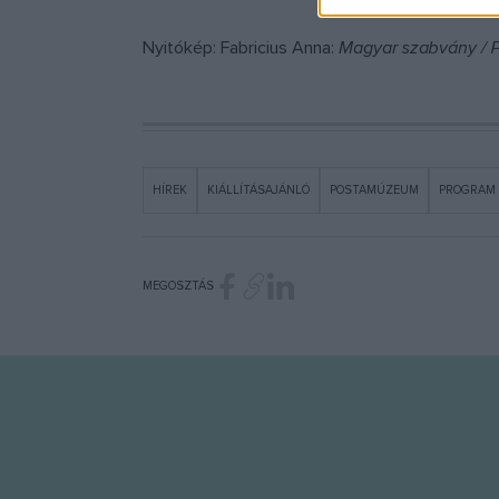
Nyitókép: Fabricius Anna:
Magyar szabvány / 
HÍREK
KIÁLLÍTÁSAJÁNLÓ
POSTAMÚZEUM
PROGRAM
MEGOSZTÁS