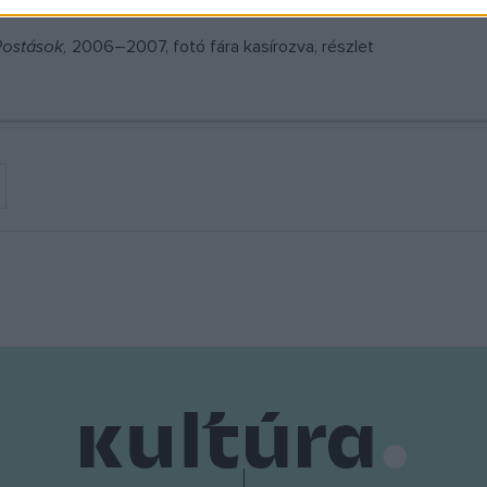
Postások,
2006–2007, fotó fára kasírozva, részlet