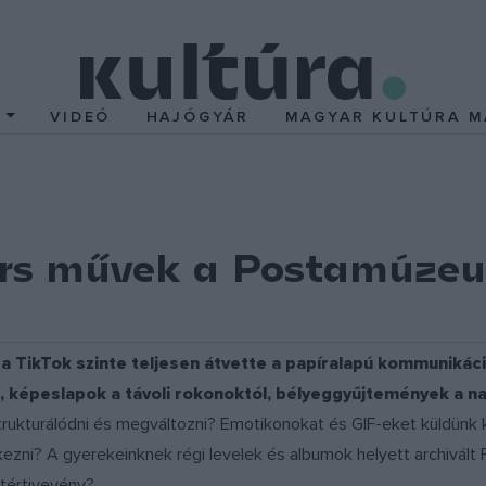
T
VIDEÓ
HAJÓGYÁR
MAGYAR KULTÚRA M
árs művek a Postamúze
a TikTok szinte teljesen átvette a papíralapú kommunikáció
 képeslapok a távoli rokonoktól, bélyeggyűjtemények a na
trukturálódni és megváltozni? Emotikonokat és GIF-eket küldünk
zni? A gyerekeinknek régi levelek és albumok helyett archivál
 tértivevény?