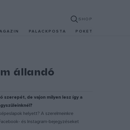
SHOP
AGAZIN
PALACKPOSTA
POKET
um állandó
 szerepét, de vajon milyen lesz így a
gyszüleinknél?
 képeslapok helyett? A szerelmeinkre
t Facebook- és Instagram-bejegyzéseket