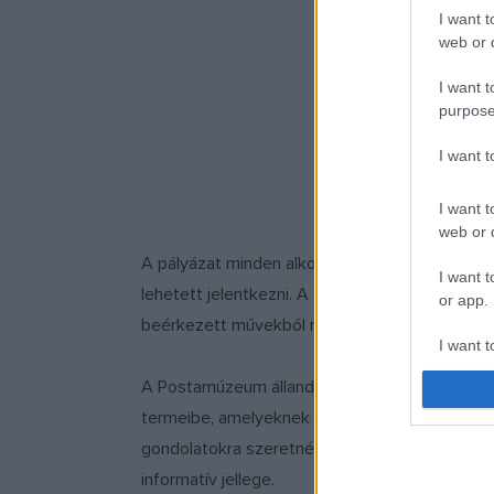
I want t
web or d
I want t
purpose
I want 
I want t
web or d
A pályázat minden alkotóterület felé nyitott v
I want t
lehetett jelentkezni. A felhívásra 67 pályázat 
or app.
beérkezett művekből rendezett időszaki kiáll
I want t
A Postamúzeum állandó kiállításának termeiben
I want t
termeibe, amelyeknek más kontextusban nincs
authenti
gondolatokra szeretnék figyelmet irányítani, 
informatív jellege.