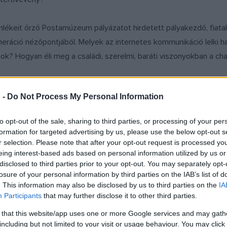
emlékeit őrző Postamúzeum pályázatot hirdetett pályakezdő, fia
eneráció nézőpontjából. Melyek az internetes kommunikáció lelki h
titok? Hogyan éli meg a családi, szerelmi, baráti viszonyokban a c
 -
Do Not Process My Personal Information
ívták a jelentkezőket, de arra is kíváncsiak voltak a Postamúze
ben, mint az üzenet, a titok, a szavak, az írás, vagy ha az onlin
to opt-out of the sale, sharing to third parties, or processing of your per
formation for targeted advertising by us, please use the below opt-out s
r selection. Please note that after your opt-out request is processed y
eing interest-based ads based on personal information utilized by us or
disclosed to third parties prior to your opt-out. You may separately opt-
losure of your personal information by third parties on the IAB’s list of
. This information may also be disclosed by us to third parties on the
IA
Participants
that may further disclose it to other third parties.
 that this website/app uses one or more Google services and may gath
including but not limited to your visit or usage behaviour. You may click 