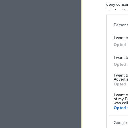
deny consent
in below Go
Persona
I want t
Opted 
I want t
Opted 
I want 
Advertis
Opted 
I want t
of my P
was col
Opted 
Google 