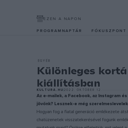
EZEN A NAPON
PROGRAMNAPTÁR
FÓKUSZPON
EGYÉB
Különleges kort
kiállításban
KULTURA.HU
2022. OKTÓBER 12.
Az e-mailek, a Facebook, az Instagram és 
jövőnk? Lesznek-e még szerelmeslevelek,
Hogyan fog a fiatal generáció emlékezete áts
chatüzenetek visszatekerésével fogunk emléke
mutatunk majd? Örökre elfelejtjük, mit jelent a