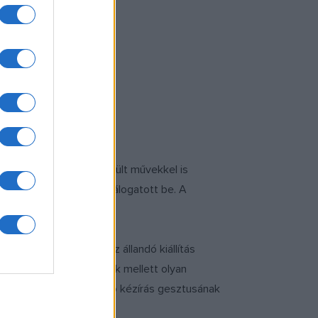
ba illő, korábban elkészült művekkel is
 Tayler Patrick 8 művet válogatott be. A
yan műveket visz be az állandó kiállítás
mekben felvetett témák mellett olyan
e inkább háttérbe szoruló kézírás gesztusának