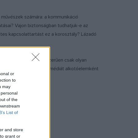
tal művészek számára: a kommunikáció
atásai? Vajon biztonságban tudhatjuk-e az
hates kapcsolattartást ez a korosztály? Lázadó
um munkatársai, ha egyszerűen csak olyan
e teret vagy a közösségi médiát alkotóelemként
sonal or
ection to
ou may
 personal
out of the
 downstream
B’s List of
er and store
to grant or