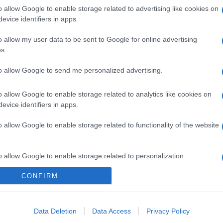
o allow Google to enable storage related to advertising like cookies on
evice identifiers in apps.
o allow my user data to be sent to Google for online advertising
s.
to allow Google to send me personalized advertising.
o allow Google to enable storage related to analytics like cookies on
evice identifiers in apps.
olt, médiumtól függetlenül szabaddá tették a jelentkezést. A témá
o allow Google to enable storage related to functionality of the website
érkezett, a rendelkezésre álló kiállítóhelyre a zsűri, Don Tamás és
ítás a Postamúzeumban október 15-től tekinthető meg.
o allow Google to enable storage related to personalization.
 is vendégművek jelennek meg. A 2023 áprilisáig látható anyag ol
CONFIRM
o allow Google to enable storage related to security, including
 közük a postához. A képzőművészet segítségével az egyes ter
cation functionality and fraud prevention, and other user protection.
mint a mért idő fontossága a postai szolgáltatásban vagy az egyr
Data Deletion
Data Access
Privacy Policy