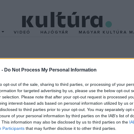
T
VIDEÓ
HAJÓGYÁR
MAGYAR KULTÚRA M
 támogatás a Zeneakad
 -
Do Not Process My Personal Information
 felsőfokú zenei oktatás megújuló központja Budapesten
című 
lis miniszter,
Batta András
, a Zeneakadémia rektora és
Moson
to opt-out of the sale, sharing to third parties, or processing of your per
formation for targeted advertising by us, please use the below opt-out s
 szerdán délelőtt a Zeneakadémia Nagytermében. Az ünnepélye
r selection. Please note that after your opt-out request is processed y
-A-C-H nevére
című művét adta elő.
eing interest-based ads based on personal information utilized by us or
disclosed to third parties prior to your opt-out. You may separately opt-
losure of your personal information by third parties on the IAB’s list of
. This information may also be disclosed by us to third parties on the
IA
Zeneakadémia fennállása óta Liszt Ferenc európai zene és más
Participants
that may further disclose it to other third parties.