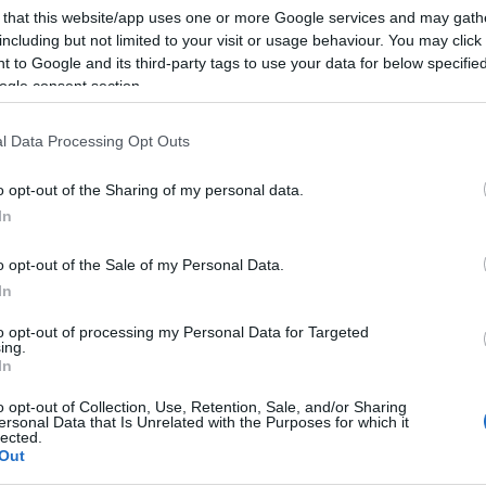
gyére, nem volt, aki ne támogatta volna a kezdeményezést". A re
 that this website/app uses one or more Google services and may gath
gy új, Wesselényi utcai, modern iskolaépület, emellett olyan, a
including but not limited to your visit or usage behaviour. You may click 
tározás, illetve egy komoly stúdiórendszer kiépítése. Az új isko
 to Google and its third-party tags to use your data for below specifi
ogle consent section.
egőrzésével.
l Data Processing Opt Outs
 is a magyar kultúra egyik legnagyobb büszkesége, mert a múlt el
y az összesen 10,8 milliárd forint összegű támogatásból 9,7 mi
o opt-out of the Sharing of my personal data.
ai épület felújítása várhatóan már tavasszal megkezdődik, 200
In
ervek szerint 2011 végére egy teljesen új zenei központ várj
o opt-out of the Sale of my Personal Data.
a méretű projekt kevés van az országban. "A Zeneakadémia nem
In
utatták az új Wesselényi utcai épület látványterveit, amelye
to opt-out of processing my Personal Data for Targeted
ing.
In
o opt-out of Collection, Use, Retention, Sale, and/or Sharing
ersonal Data that Is Unrelated with the Purposes for which it
lected.
Out