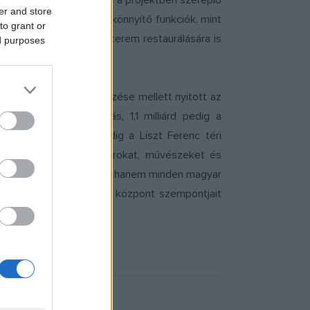
ktor röviden ismertette a projektben szereplő
er and store
 növendékek életét megkönnyítő funkciók, mint
to grant or
laépület mellett a Nagyterem restaurálására is
ed purposes
ismerése, a tradíció őrzése mellett nyitott az
lliárd uniós támogatás, 1,1 milliárd pedig a
9 második felében pedig a Liszt Ferenc téri
a majd a diákokat, tanárokat, művészeket és
csak a budapestiek ügye, hanem minden magyar
k egy modern kulturális központ szempontjait