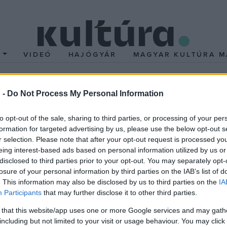
T
VIDEÓ
HAJÓGYÁR
MAGYAR KULTÚRA M
 -
Do Not Process My Personal Information
zer Szülővárosa" díjat
to opt-out of the sale, sharing to third parties, or processing of your per
makói Pulitzer József-szobor kicsinyített mását -
Kis Jenő
alkotását
formation for targeted advertising by us, please use the below opt-out s
r selection. Please note that after your opt-out request is processed y
 békéscsabai
Hrabovszki Rita
, az Eötvös Loránd Tudományegyet
eing interest-based ads based on personal information utilized by us or
disclosed to third parties prior to your opt-out. You may separately opt-
losure of your personal information by third parties on the IAB’s list of
. This information may also be disclosed by us to third parties on the
IA
Participants
that may further disclose it to other third parties.
tériumi pályadíjat
Nagy Zsófia
, a Nyíregyházi Főiskola hallgatój
 that this website/app uses one or more Google services and may gath
zakon.
including but not limited to your visit or usage behaviour. You may click 