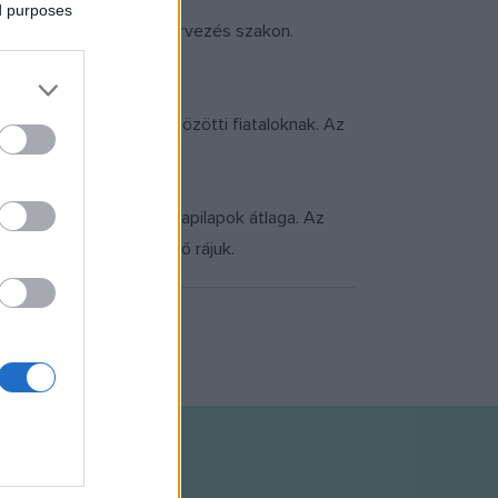
ed purposes
mmunikáció-művelődésszervezés szakon.
lyázatot 14 és 25 év közötti fiataloknak. Az
 országos terjesztésű napilapok átlaga. Az
rzékenység volt jellemző rájuk.