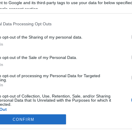
 to Google and its third-party tags to use your data for below specifi
a
Matey István
t, aki az idén végzett Nyíregyházi Főiskolán ko
ogle consent section.
l Data Processing Opt Outs
rszágos Szövetsége második alkalommal írt ki tehetségkutató pá
o opt-out of the Sharing of my personal data.
iák több mint kétszázötven pályamunkát adott be.
In
kezett pályaművek nyelvi minősége jobb volt, mint amilyen a mai
o opt-out of the Sale of my Personal Data.
In
llemző nyegleség, ugyanakkor nagyon erős társadalmi és szociális é
to opt-out of processing my Personal Data for Targeted
ing.
In
o opt-out of Collection, Use, Retention, Sale, and/or Sharing
ersonal Data that Is Unrelated with the Purposes for which it
lected.
Out
CONFIRM
consents