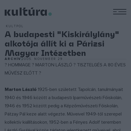
M
KULTPOL
A budapesti "Kiskirálylány"
alkotója állít ki a Párizsi
Magyar Intézetben
ARCHÍV
2005. NOVEMBER 29.
? HOMMAGE ? MARTON LÁSZLÓ ? TISZTELGÉS A 80 ÉVES
MŰVÉSZ ELŐTT ?
Marton László
1925-ben született Tapolcán, tanulmányait
1940 és 1946 között a budapesti Iparművészeti Főiskolán,
1946 és 1952 között pedig a Képzőművészeti Főiskolán,
Pátzay Pál keze alatt végezte. Műveivel 1949-től szerepel
kollektív kiállításokon, 1952-ben a Fényes Adolf teremben
László Gyulával közös tárlaton jelentkezett műveivel, ahol