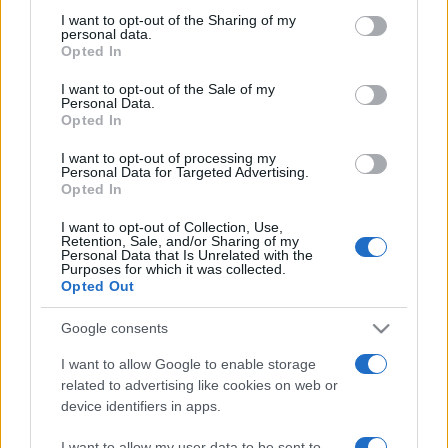
not limited to your visit or usage behaviour. You may click to
I want to opt-out of the Sharing of my
Orosháza, Szatmárcseke, Pannonhalma, stb.). 1992-ben
personal data.
grant or deny consent to Google and its third-party tags to
Opted In
Budapesten és Szigligeten, 1998-ban Tapolcán nyílt meg a
use your data for below specified purposes in below Google
Marton Galéria.
consent section.
I want to opt-out of the Sale of my
Personal Data.
Opted In
Franciaországban
először 1960-ban a Függetlenek
I want to opt-out of processing my
Szalonján szerepelt két szoborral, első kiállítása 1986-ban
Personal Data for Targeted Advertising.
Opted In
Senlis-ban volt, ahol 1994-ben Cziffra Györgyről készített
portréját is elhelyezték.
I want to opt-out of Collection, Use,
Retention, Sale, and/or Sharing of my
Personal Data that Is Unrelated with the
Purposes for which it was collected.
A szobrászként ismert Marton László azonban nem csupán
Opted Out
a háromdimenziós művészethez vonzódik: az elmúlt
Google consents
időszakban több alkalommal jelentkezett kiállításokon
akvarelljeivel is. Első tárlatára a francia fővárosban
I want to allow Google to enable storage
related to advertising like cookies on web or
november 30. és december 21. között kerül sor a Párizsi
device identifiers in apps.
Magyar Intézetben. Itt többek között budapesti közterekről
ismert,
Kiskirálykisasszony
és
A Dunánál
című József
I want to allow my user data to be sent to