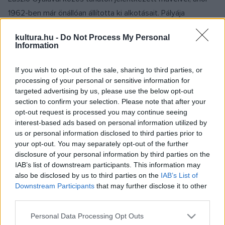
1962-ben már önállóan állította ki alkotásait. Pályája
kezdetétől rendszeresen kap megbízást domborművek,
kultura.hu -
Do Not Process My Personal
köztéri szobrok elkészítésére (Bocskai? 1953, Kölcsey ?
Information
1973, Dózsa ? 1973, A Dunánál ? 1980, Liszt Ferenc ? 1988,
Kiskirálylány ? 1990, Négy évszak ? 1993, Cziffra György
If you wish to opt-out of the sale, sharing to third parties, or
processing of your personal or sensitive information for
-1994, Kodály Zoltán, Nagy Imre ? 1996, Apor Vilmos, Szent
targeted advertising by us, please use the below opt-out
Márton, Festetics György, Vajda János ? 1997, Görgey ?
section to confirm your selection. Please note that after your
1998, Millenniumi emlékmű (Cantata profana), gróf
opt-out request is processed you may continue seeing
interest-based ads based on personal information utilized by
Klebelsberg Kuno). Az elmúlt fél évszázadban számos
us or personal information disclosed to third parties prior to
egyéni és csoportos kiállításon találkozhatott műveivel a
your opt-out. You may separately opt-out of the further
közönség számos országban és magyar városban egyaránt
disclosure of your personal information by third parties on the
IAB’s list of downstream participants. This information may
(többek között Moszkva, Antwerpen ? 1958, Műcsarnok,
also be disclosed by us to third parties on the
IAB’s List of
Szófia ? 1967, Varsó ? 1970, Műcsarnok ? 1972, Berlin ? 1975,
Downstream Participants
that may further disclose it to other
MNG ? 1978, Senlis ? 1986, Moszkva ? 1988, Anglia ? 1995,
third parties.
Dublin ? 1996, Japán ? 2000). Szobrai több magyarországi
Please note that this website/app uses one or more Google
Personal Data Processing Opt Outs
város közterét díszítik (Budapest, Tapolca, Mezőtúr,
services and may gather and store information including but