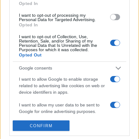
Opted In
Magyarországon hasonlóképpen működik ez a forma a
Magyar Universitas Program felsőoktatási beruházásainál - a
I want to opt-out of processing my
Personal Data for Targeted Advertising.
szaktárca kezdeményezésére - a felsőoktatási
Opted In
intézmények és a beruházók a közöttük létrejött
I want to opt-out of Collection, Use,
Retention, Sale, and/or Sharing of my
szerződésekben vállalták, hogy a magántőke segítségével
Personal Data that Is Unrelated with the
Purposes for which it was collected.
elindított fejlesztések összértékének 1 százalékát - vagyis
Opted Out
2005 és 2008 között összesen csaknem 1,75 milliárd
forintot - a létesítmények részét képező új, kortárs képző-
Google consents
és iparművészeti alkotások létrehozására fordítják.
I want to allow Google to enable storage
related to advertising like cookies on web or
device identifiers in apps.
MEGOSZTÁS
I want to allow my user data to be sent to
Google for online advertising purposes.
I want to allow Google to send me
CONFIRM
personalized advertising.