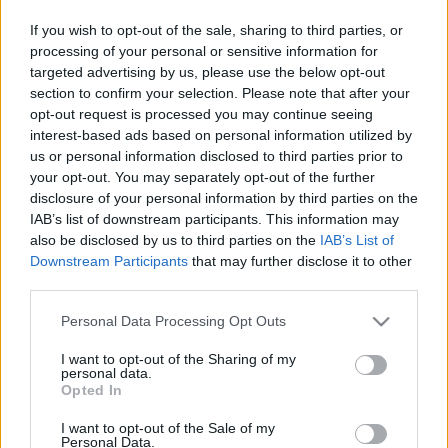
alkotást. Útépítés esetén - együttműködve a régió
If you wish to opt-out of the sale, sharing to third parties, or
tanácsával - a megépülő szakasz régiójában vagy közvetlen
processing of your personal or sensitive information for
targeted advertising by us, please use the below opt-out
környékén helyeznék el az alkotást.
section to confirm your selection. Please note that after your
"Ez a gondolkodásmód a beruházást és a beruházás
opt-out request is processed you may continue seeing
környezetét, az épületet, a beruházást magát és a kultúrát
interest-based ads based on personal information utilized by
us or personal information disclosed to third parties prior to
egy egységes egészként kezeli, ennek megfelelően a
your opt-out. You may separately opt-out of the further
költségvetésébe építi a kultúrára, a kortárs művészetre
disclosure of your personal information by third parties on the
fordított összeget" - mutatott rá Hiller István.
IAB’s list of downstream participants. This information may
also be disclosed by us to third parties on the
IAB’s List of
Szakértők fogják elbírálni a beérkező pályázatokat,
Downstream Participants
that may further disclose it to other
melyben az Oktatási és Kulturális Minisztérium, valamint a
third parties.
kormányzat nem kíván részt venni, illetve csak kisebbségi
Please note that this website/app uses one or more Google
Personal Data Processing Opt Outs
létszámban - hangsúlyozta.
services and may gather and store information including but
Hiller István szerint a javaslat elfogadására "jó esély van".
not limited to your visit or usage behaviour. You may click to
I want to opt-out of the Sharing of my
personal data.
grant or deny consent to Google and its third-party tags to
Az Európai Unió több államában, köztük több dél-német
Opted In
use your data for below specified purposes in below Google
tartományban, Franciaországban és Olaszországban már él
consent section.
I want to opt-out of the Sale of my
ez a gyakorlat..
Personal Data.