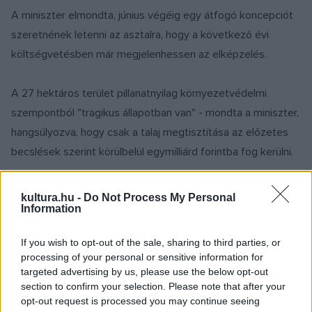
A miniszter elmondta, június végéig egy átfogó koncepciót
szeretnének letenni az asztalra, hogy a következő évi
költségvetésben már megjelenhessen az elképzelés.
A 27 hektáros terület pillanatnyilag környezetvédelmi
szempontból "tragikus állapotban van" - mondta a miniszter,
hangsúlyozva, hogy csak a talaj megtisztítása az előzetes
becslések szerint körülbelül egymilliárd forintba fog kerülni.
Bozóki András az MTI kérdésére elmondta, a beruházás
kultura.hu -
Do Not Process My Personal
Information
megvalósulásához legalább öt évre, de inkább többre lesz
szükség. Megerősítette továbbá, felvetődhet egyes
If you wish to opt-out of the sale, sharing to third parties, or
múzeumok, például az Országos Műszaki Múzeum majdani
processing of your personal or sensitive information for
átköltözése.
targeted advertising by us, please use the below opt-out
section to confirm your selection. Please note that after your
opt-out request is processed you may continue seeing
A főpolgármesterrel folytatott megbeszélés harmadik nagy