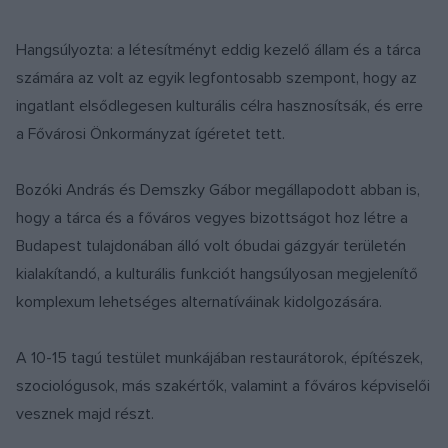
Hangsúlyozta: a létesítményt eddig kezelő állam és a tárca
számára az volt az egyik legfontosabb szempont, hogy az
ingatlant elsődlegesen kulturális célra hasznosítsák, és erre
a Fővárosi Önkormányzat ígéretet tett.
Bozóki András és Demszky Gábor megállapodott abban is,
hogy a tárca és a főváros vegyes bizottságot hoz létre a
Budapest tulajdonában álló volt óbudai gázgyár területén
kialakítandó, a kulturális funkciót hangsúlyosan megjelenítő
komplexum lehetséges alternatíváinak kidolgozására.
A 10-15 tagú testület munkájában restaurátorok, építészek,
szociológusok, más szakértők, valamint a főváros képviselői
vesznek majd részt.