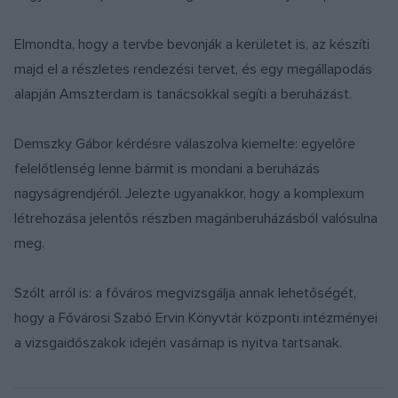
Elmondta, hogy a tervbe bevonják a kerületet is, az készíti
majd el a részletes rendezési tervet, és egy megállapodás
alapján Amszterdam is tanácsokkal segíti a beruházást.
Demszky Gábor kérdésre válaszolva kiemelte: egyelőre
felelőtlenség lenne bármit is mondani a beruházás
nagyságrendjéről. Jelezte ugyanakkor, hogy a komplexum
létrehozása jelentős részben magánberuházásból valósulna
meg.
Szólt arról is: a főváros megvizsgálja annak lehetőségét,
hogy a Fővárosi Szabó Ervin Könyvtár központi intézményei
a vizsgaidőszakok idején vasárnap is nyitva tartsanak.