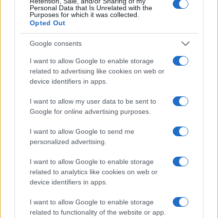
Retention, Sale, and/or Sharing of my
Personal Data that Is Unrelated with the
Demszky Gábor kiemelte, hogy teljes az összhang a
Purposes for which it was collected.
Opted Out
kulturális kormányzat és a főváros között a célkitűzések és
a célok elérése szempontjából.
Google consents
I want to allow Google to enable storage
A főpolgármester rámutatott arra, hogy az Erzsébet téri
related to advertising like cookies on web or
"Gödör" egy seb a város testén, amely akkor gyógyulhat be,
device identifiers in apps.
ha be tudja tölteni kulturális funkcióját.
I want to allow my user data to be sent to
Google for online advertising purposes.
"A Gödröt természetesen per-, teher- és igénymentesen
I want to allow Google to send me
kívánjuk átvenni, természetesen a mostanáig keletkező
personalized advertising.
károkért a minisztérium vállalja az anyagi felelősséget" -
mondta, hozzátéve: a befejezést az a cég fogja vállalja,
I want to allow Google to enable storage
related to analytics like cookies on web or
amely a kulturális hasznosítást is.
device identifiers in apps.
Schiffer János főpolgármester-helyettes hozzáfűzte,
I want to allow Google to enable storage
related to functionality of the website or app.
befejezés előtt áll például egy színházterem; szeretnék, ha