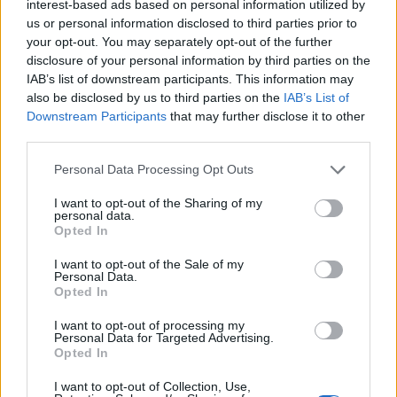
interest-based ads based on personal information utilized by
témájaként szólt arról, hogy megállapodás született a
us or personal information disclosed to third parties prior to
your opt-out. You may separately opt-out of the further
Budapesti Fesztiválzenekar támogatásáról.
disclosure of your personal information by third parties on the
IAB’s list of downstream participants. This information may
Eszerint állami részről 375 millió forint támogatásban
also be disclosed by us to third parties on the
IAB’s List of
Downstream Participants
that may further disclose it to other
részesül az idén az együttes, ebből egy rész a
third parties.
költségvetésből, míg 75 millió forint a miniszteri keretből
Please note that this website/app uses one or more Google
származik, s ugyanekkora összeget szavazott meg
Personal Data Processing Opt Outs
services and may gather and store information including but
csütörtökön a Fővárosi Közgyűlés a zenekarnak - tette
not limited to your visit or usage behaviour. You may click to
I want to opt-out of the Sharing of my
personal data.
hozzá.
grant or deny consent to Google and its third-party tags to
Opted In
use your data for below specified purposes in below Google
consent section.
I want to opt-out of the Sale of my
A miniszter ugyanakkor jelezte, a szerződésben szeretnék
Personal Data.
kikötni: a támogatás fejében vállaljon a zenekar konkrét
Opted In
kötelezettséget arra, hogy legalább öt vidéki városban
I want to opt-out of processing my
Personal Data for Targeted Advertising.
fellép. Mint hozzáfűzte, úgy gondolja, ezt az együttes is
Opted In
örömmel vállalja majd.
I want to opt-out of Collection, Use,