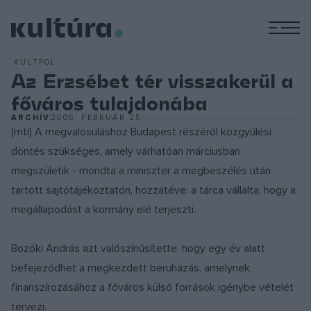
M
KULTPOL
Az Erzsébet tér visszakerül a
főváros tulajdonába
ARCHÍV
2005. FEBRUÁR 25.
(mti) A megvalósuláshoz Budapest részéről közgyűlési
döntés szükséges, amely várhatóan márciusban
megszületik - mondta a miniszter a megbeszélés után
tartott sajtótájékoztatón, hozzátéve: a tárca vállalta, hogy a
megállapodást a kormány elé terjeszti.
Bozóki András azt valószínűsítette, hogy egy év alatt
befejeződhet a megkezdett beruházás, amelynek
finanszírozásához a főváros külső források igénybe vételét
tervezi.