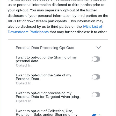
us or personal information disclosed to third parties prior to
Szintén látható lesz az egyébként lezárt Valide szultán
your opt-out. You may separately opt-out of the further
fürdője.
disclosure of your personal information by third parties on the
IAB’s list of downstream participants. This information may
also be disclosed by us to third parties on the
IAB’s List of
Bemutatják a helyreállított kis zsinagóga épületét, amelyben
Downstream Participants
that may further disclose it to other
a tervek szerint az egri táncosok és zenészek, elsősorban
third parties.
balett- és néptánc együttesek, zenekarok lelnek otthonra. A
Please note that this website/app uses one or more Google
Personal Data Processing Opt Outs
Gárdonyi Géza Színház május 2-7. között Évad az évadban
services and may gather and store information including but
címmel ismét színpadra állítja már bemutatott darabjait,
not limited to your visit or usage behaviour. You may click to
I want to opt-out of the Sharing of my
personal data.
grant or deny consent to Google and its third-party tags to
hogy a szakmának elemzési lehetőséget nyújtson és a
Opted In
use your data for below specified purposes in below Google
turisták is láthassák az előadásokat. Május 1-én ezúttal is
consent section.
I want to opt-out of the Sale of my
megrendezik a szépasszonyvölgyi majálist.
Personal Data.
Opted In
I want to opt-out of processing my
Personal Data for Targeted Advertising.
MEGOSZTÁS
Opted In
I want to opt-out of Collection, Use,
Retention, Sale, and/or Sharing of my