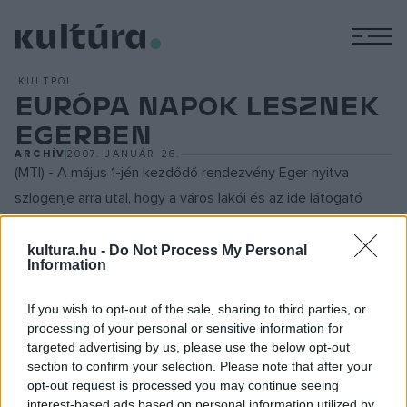
M
KULTPOL
EURÓPA NAPOK LESZNEK
EGERBEN
ARCHÍV
2007. JANUÁR 26.
(MTI) - A május 1-jén kezdődő rendezvény Eger nyitva
szlogenje arra utal, hogy a város lakói és az ide látogató
turisták betekintést nyerhetnek a pályázatra készített
tervekbe, projektekbe, képet kaphatnak a város
kultura.hu -
Do Not Process My Personal
Information
fejlődésének fő irányvonalairól - mondta Portovinné
Zsilinszky Erzsébet, az önkormányzat kulturális
If you wish to opt-out of the sale, sharing to third parties, or
irodavezetője. Példaként említette, hogy az érdeklődők
processing of your personal or sensitive information for
targeted advertising by us, please use the below opt-out
bejárhatják a Város a város alatt program földalatti
section to confirm your selection. Please note that after your
helyszíneit. A pincerendszer, amelyből idegenforgalmi
opt-out request is processed you may continue seeing
látványosság lesz, eddig az egriek előtt is zárva volt.
interest-based ads based on personal information utilized by