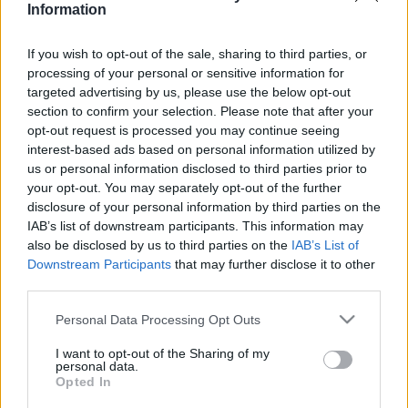
Information
legelső, magyar kulturális személyiséget ábrázoló köztéri
alkotás Oroszországban, nagymértékben hozzájárult
If you wish to opt-out of the sale, sharing to third parties, or
ahhoz, hogy a fiatal orosz olvasók megismerhessék, az
processing of your personal or sensitive information for
targeted advertising by us, please use the below opt-out
idősebbek pedig újra felfedezhessék József Attila
section to confirm your selection. Please note that after your
költészetét, amely annyi orosz kortársával hozható
opt-out request is processed you may continue seeing
párhuzamba"
? emelte ki
Jevgenyija Roszinszkaja
, a
interest-based ads based on personal information utilized by
us or personal information disclosed to third parties prior to
könyvtár igazgatóhelyettese, s külön méltatta azoknak a
your opt-out. You may separately opt-out of the further
műfordítóknak a munkásságát, akik a teljes József Attila
disclosure of your personal information by third parties on the
életmű orosz nyelvre való átültetését elvégezték. A költő
IAB’s list of downstream participants. This information may
also be disclosed by us to third parties on the
IAB’s List of
legutolsó versét (Ime, hát megleltem hazámat) fordítója,
Downstream Participants
that may further disclose it to other
Jurij Guszev
olvasta fel. Az emlékműnél a nagykövetség
third parties.
koszorúját Székely Árpád nagykövet helyezte el, a
Please note that this website/app uses one or more Google
Personal Data Processing Opt Outs
Nemzeti Kulturális Örökség Minisztériuma
és a
services and may gather and store information including but
moszkvai Magyar Kulturális Központ
nevében
Horváth
not limited to your visit or usage behaviour. You may click to
I want to opt-out of the Sharing of my
personal data.
grant or deny consent to Google and its third-party tags to
Iván
igazgatóhelyettes, a moszkvai
József Attila
Opted In
use your data for below specified purposes in below Google
Honismereti Iskola
nevében pedig
Hankovics András