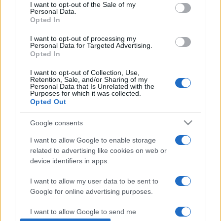
consent section.
I want to opt-out of the Sale of my
tanuló koszorúzott. Az orosz műfordítók és irodalmárok
Personal Data.
Opted In
emlékkoszorúját
Vjacseszlav Szereda
, az orosz olvasók
virágait pedig Jevgenyija Roszinszkaja helyezte el a szobor
I want to opt-out of processing my
Personal Data for Targeted Advertising.
talapzatánál.
Opted In
I want to opt-out of Collection, Use,
A József Attila emlékév Moszkvában 2005. december 6-án
Retention, Sale, and/or Sharing of my
Personal Data that Is Unrelated with the
emlékkoncerttel zárul Anatolij Kiszeljov zeneszerző ez
Purposes for which it was collected.
Opted Out
alkalomra megzenésített József Attila-verseinek
ősbemutatójával. Az esten részletek hangzanak el az
Google consents
emlékév alkalmából megjelent
Elhagyott telkek vidéke
I want to allow Google to enable storage
című prózakötetből, s a napokon belül megjelenő,
A semmi
related to advertising like cookies on web or
device identifiers in apps.
ágán
című új verseskönyvből.
I want to allow my user data to be sent to
Google for online advertising purposes.
MEGOSZTÁS
I want to allow Google to send me