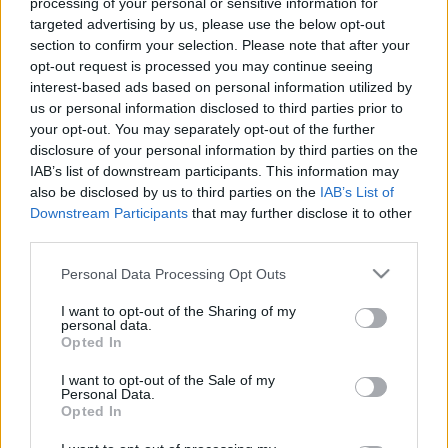
processing of your personal or sensitive information for
látogathatók.
targeted advertising by us, please use the below opt-out
section to confirm your selection. Please note that after your
opt-out request is processed you may continue seeing
Budapesten a Sándor-palota, a Tűzraktár épülete, az egykori
interest-based ads based on personal information utilized by
Honvéd Főparancsnokság romos épülete és az Országos
us or personal information disclosed to third parties prior to
your opt-out. You may separately opt-out of the further
Atomenergia Hivatal várja a látogatókat.
disclosure of your personal information by third parties on the
IAB’s list of downstream participants. This information may
A vidéki helyszínek között szerepel a régi pécsi vidámpark,
also be disclosed by us to third parties on the
IAB’s List of
Downstream Participants
that may further disclose it to other
a keceli haditechnikai park, a kecskeméti színház, a
third parties.
dorozsmai szélmalom, a szegvári Károlyi-kastély, a
Please note that this website/app uses one or more Google
Personal Data Processing Opt Outs
fertőrákosi püspöki palota és Salgó vára.
services and may gather and store information including but
not limited to your visit or usage behaviour. You may click to
I want to opt-out of the Sharing of my
personal data.
A magyarországi programhoz harminckét romániai, nyolc
grant or deny consent to Google and its third-party tags to
Opted In
use your data for below specified purposes in below Google
szlovákiai, valamint egy-egy ausztriai és szlovéniai helyszín
consent section.
I want to opt-out of the Sale of my
is csatlakozott.
Personal Data.
Opted In
A programsorozat megnyitójára a komáromi Monostori