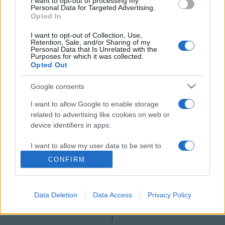
I want to opt-out of processing my
Personal Data for Targeted Advertising.
erődben került sor, melyen részt vett
Bozóki András
Opted In
kulturális és
Juhász Ferenc
honvédelmi miniszter is,
I want to opt-out of Collection, Use,
valamint
Varga Kálmán
, a Kulturális Örökségvédelmi Hivatal
Retention, Sale, and/or Sharing of my
Personal Data that Is Unrelated with the
elnöke.
Gordon Eszter
képriportja a megnyitóról.
Purposes for which it was collected.
Opted Out
Google consents
MEGOSZTÁS
I want to allow Google to enable storage
related to advertising like cookies on web or
device identifiers in apps.
I want to allow my user data to be sent to
Google for online advertising purposes.
CONFIRM
I want to allow Google to send me
personalized advertising.
Data Deletion
Data Access
Privacy Policy
I want to allow Google to enable storage
related to analytics like cookies on web or