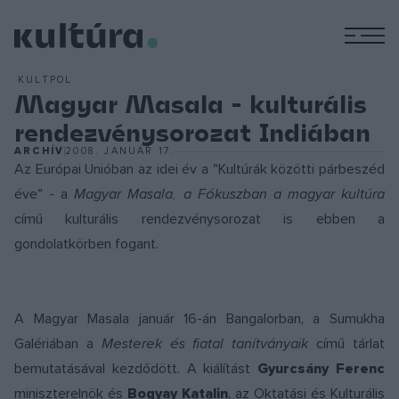
M
KULTPOL
Magyar Masala - kulturális
rendezvénysorozat Indiában
ARCHÍV
2008. JANUÁR 17.
Az Európai Unióban az idei év a "Kultúrák közötti párbeszéd
éve" - a
Magyar Masala, a Fókuszban a magyar kultúra
című kulturális rendezvénysorozat is ebben a
gondolatkörben fogant.
A Magyar Masala január 16-án Bangalorban, a Sumukha
Galériában a
Mesterek és fiatal tanítványaik
című tárlat
bemutatásával kezdődött. A kiálítást
Gyurcsány Ferenc
miniszterelnök és
Bogyay Katalin
, az Oktatási és Kulturális