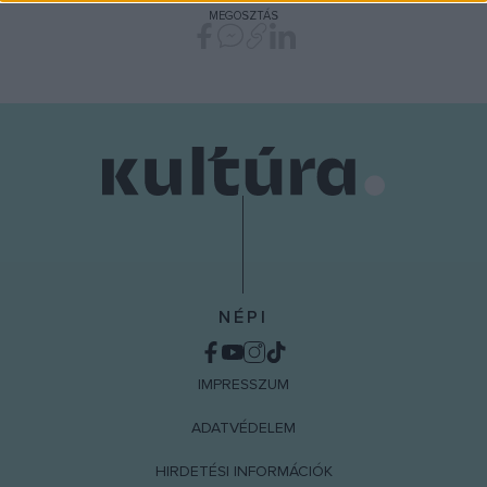
MEGOSZTÁS
functionality and fraud prevention, and other
user protection.
NÉPI
IMPRESSZUM
ADATVÉDELEM
HIRDETÉSI INFORMÁCIÓK