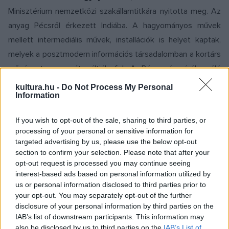
Minisztérium nemzetközi szakállamtitkára nyitotta meg. Az
anyag Pécsről érkezett Indiába. A hagyományos művek
mellett intermediális művek, installációk is helyet kaptak,
melyek a posztmodern információs társadalomban a kortárs
művészet szerepét váltják fel. A Pécs városáról szóló
Magyarország repülőjegy nélkül
című prezentációt ezekkel
kultura.hu -
Do Not Process My Personal
Information
együtt tekintheti meg a helyi közönség a Lalit Kala
Akadémia kiállítótermében február 11-16 között.
If you wish to opt-out of the sale, sharing to third parties, or
processing of your personal or sensitive information for
Delhi ad otthont először annak a jazzhangversenynek január
targeted advertising by us, please use the below opt-out
section to confirm your selection. Please note that after your
17-én, melyet a bangalore-i és chennai közönség is élvezhet
opt-out request is processed you may continue seeing
az elkövetkező hetekben. Az Oktatási és Kulturális
interest-based ads based on personal information utilized by
Minisztérium által szervezett gálakoncert díszvendége
us or personal information disclosed to third parties prior to
your opt-out. You may separately opt-out of the further
Ambika Soni
kulturális miniszter. Itt a Szakcsi-Vukán duó,
disclosure of your personal information by third parties on the
illetve a Dresch Quartett kápráztatja el az indiai
IAB’s list of downstream participants. This information may
hallgatóságot. A koncert záró részében indiai zenészek is
also be disclosed by us to third parties on the
IAB’s List of