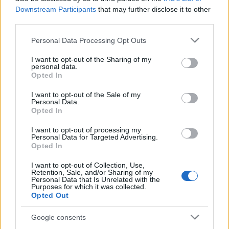
Downstream Participants
that may further disclose it to other
csatlakoznak a magyar muzsikusokhoz.
third parties.
Please note that this website/app uses one or more Google
Personal Data Processing Opt Outs
services and may gather and store information including but
Hét magyar filmet mutatnak be India több városában a
not limited to your visit or usage behaviour. You may click to
I want to opt-out of the Sharing of my
personal data.
fesztivál alatt és ezzel szinte ezzel egy időben, január 17-
grant or deny consent to Google and its third-party tags to
Opted In
use your data for below specified purposes in below Google
25. között nyílik
Ekhart Júlia
fotóművész műveiből
Shakti
consent section.
I want to opt-out of the Sale of my
ezer arca
címmel fotókiállítás a delhi Magyar Tudományos
Personal Data.
és Kulturális Központban.
Opted In
I want to opt-out of processing my
Personal Data for Targeted Advertising.
Az ázsiai régióban ez már a második kulturális megjelenése
Opted In
hazánknak. A tavalyi évben indított, és jelenleg is folyó kínai
I want to opt-out of Collection, Use,
kulturális évad után a kulturális és oktatási tárca hasonló
Retention, Sale, and/or Sharing of my
Personal Data that Is Unrelated with the
sikerrel szeretne bemutatkozni Indiában is. A 2008-as
Purposes for which it was collected.
Opted Out
európai reneszánsz év kapcsán reneszánsz zenei
koncerteket (Custos Consort tolmácsolásában), és
Google consents
gyermekrajz-kiállítást (Mátyás, Magyarország királya címmel)