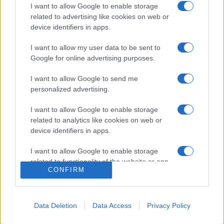
I want to allow Google to enable storage
láthatnak és hallhatnak az indiai érdeklődők.
related to advertising like cookies on web or
device identifiers in apps.
I want to allow my user data to be sent to
A költészet kedvelői sem maradnak szellemi táplálék nélkül,
Google for online advertising purposes.
mert a Magyar Masala programsorozat alkalmából
Girdhar
I want to allow Google to send me
Rathi
értő tolmácsolásában jelentetik meg a magyar költők
personalized advertising.
verseinek válogatását tartalmazó hindi nyelvű antológiát.
I want to allow Google to enable storage
related to analytics like cookies on web or
A masala az az ázsiai fűszerkeverék, mely sokféleségével
device identifiers in apps.
adja meg azt az ízvarázst, mely annyira jellemző az indiai
ételekre. Mi magyarok jól tudjuk, hogy a magyar kultúra
I want to allow Google to enable storage
related to functionality of the website or app.
karaktere egyszerre tradicionális és újszerű: az organikus és
CONFIRM
a mai modern elemek gyönyörű keveréke. Ezt a
I want to allow Google to enable storage
sokféleséget szeretnénk megmutatni Indiában is.
related to personalization.
Data Deletion
Data Access
Privacy Policy
I want to allow Google to enable storage
related to security, including authentication