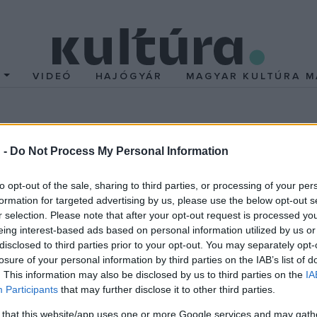
T
VIDEÓ
HAJÓGYÁR
MAGYAR KULTÚRA M
tte a Közkincs program 
 -
Do Not Process My Personal Information
to opt-out of the sale, sharing to third parties, or processing of your per
formation for targeted advertising by us, please use the below opt-out s
e szerint a minisztérium több témakörben ad támogatást a kulturál
r selection. Please note that after your opt-out request is processed y
a felnövekvő generációk számára, a szűkebb pátria megtartó er
eing interest-based ads based on personal information utilized by us or
disclosed to third parties prior to your opt-out. You may separately opt-
k és rétegek - köztük a kisebbségben élő közösségek - kulturáli
losure of your personal information by third parties on the IAB’s list of
ő nélkül" - olvasható a közleményben.
. This information may also be disclosed by us to third parties on the
IA
határon is átnyúló, kulturális szakmai érdekegyeztető fórumra, kis
Participants
that may further disclose it to other third parties.
zínvonalas programokra és szolgáltatásokra, valamint folyamato
 that this website/app uses one or more Google services and may gath