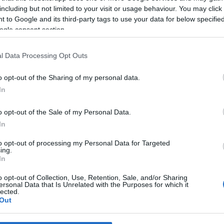
including but not limited to your visit or usage behaviour. You may click 
 to Google and its third-party tags to use your data for below specifi
nak keretében az idei évben egyebek mellett a Kistérségi Közk
ogle consent section.
művelődési intézmények, közművelődési célú közösségi színterek,
atot ellátó társadalmi szervezetek programjának támogatására; vala
l Data Processing Opt Outs
v.hu
honlapon olvasható.
o opt-out of the Sharing of my personal data.
In
 önkormányzat élt a Közkincs program kedvezményes hitelfelvé
t el a közművelődési, könyvtári és múzeumi épületek korszerűsítés
o opt-out of the Sale of my Personal Data.
In
to opt-out of processing my Personal Data for Targeted
ing.
In
o opt-out of Collection, Use, Retention, Sale, and/or Sharing
ersonal Data that Is Unrelated with the Purposes for which it
lected.
Out