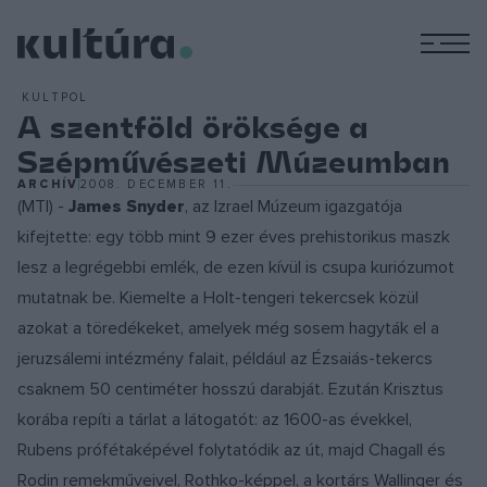
M
KULTPOL
A szentföld öröksége a
Szépművészeti Múzeumban
ARCHÍV
2008. DECEMBER 11.
(MTI) -
James Snyder
, az Izrael Múzeum igazgatója
kifejtette: egy több mint 9 ezer éves prehistorikus maszk
lesz a legrégebbi emlék, de ezen kívül is csupa kuriózumot
mutatnak be. Kiemelte a Holt-tengeri tekercsek közül
azokat a töredékeket, amelyek még sosem hagyták el a
jeruzsálemi intézmény falait, például az Ézsaiás-tekercs
csaknem 50 centiméter hosszú darabját. Ezután Krisztus
korába repíti a tárlat a látogatót: az 1600-as évekkel,
Rubens prófétaképével folytatódik az út, majd Chagall és
Rodin remekműveivel, Rothko-képpel, a kortárs Wallinger és