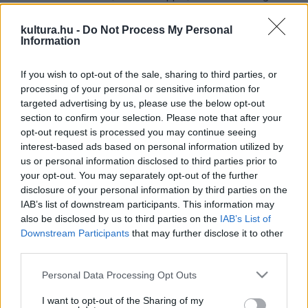
Boltanski alkotásaival zárul a kiállítás.
kultura.hu -
Do Not Process My Personal
Information
James Snyder hozzátette: Budapest és Jeruzsálem abban
hasonlít egymásra, hogy mindkettő különféle kultúrák és
If you wish to opt-out of the sale, sharing to third parties, or
processing of your personal or sensitive information for
vallások találkozási pontja. Ezért a szakralitás értelmezése
targeted advertising by us, please use the below opt-out
és művészi megnyilvánulása az a rendezőelv, amely átfogja
section to confirm your selection. Please note that after your
a tervezett budapesti kiállítás egészét.
opt-out request is processed you may continue seeing
interest-based ads based on personal information utilized by
us or personal information disclosed to third parties prior to
your opt-out. You may separately opt-out of the further
Hiller István
oktatási és kulturális kiemelte: nagyszerű
disclosure of your personal information by third parties on the
IAB’s list of downstream participants. This information may
együttműködés eredményeképp érkezik ide a gazdag
also be disclosed by us to third parties on the
IAB’s List of
anyag. A miniszter úgy véli, hogy az országhatáron kívül is
Downstream Participants
that may further disclose it to other
nagy érdeklődést vált majd ki a kiállítás, amely a
third parties.
turisztikailag leglátogatottabb időszakban, június 19. és
Please note that this website/app uses one or more Google
Personal Data Processing Opt Outs
szeptember 6. között lesz látható Budapesten.
services and may gather and store information including but
not limited to your visit or usage behaviour. You may click to
I want to opt-out of the Sharing of my