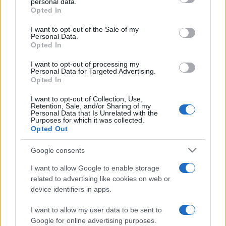
personal data.
grant or deny consent to Google and its third-party tags to
A tárca célja, hogy a világ minden részéből a legizgalmasabb
Opted In
use your data for below specified purposes in below Google
kincsek jöjjenek Magyarországra, kezdve a sikeres Vincent
consent section.
I want to opt-out of the Sale of my
Personal Data.
van Gogh-kiállítástól a kopt tárlatig. A miniszter jó esélyt lát
Opted In
arra, hogy egy értékes orosz kiállítást is vendégül láthasson
I want to opt-out of processing my
a közeljövőben a Szépművészeti Múzeum.
Personal Data for Targeted Advertising.
Opted In
Baán László
, a Szépművészeti Múzeum főigazgatója
I want to opt-out of Collection, Use,
Retention, Sale, and/or Sharing of my
beszámolt arról, hogy a világ legjelentősebb kiállítóhelyeinek
Personal Data that Is Unrelated with the
Purposes for which it was collected.
vezetőit tömörítő Bizot-csoportnak Magyarországról csak a
Opted Out
Szépművészeti, Izraelből pedig csak a jeruzsálemi Izrael
Google consents
Múzeum tagja. Mint mondta, ebben a nemzetközi
szervezetben találkozott James Snyderrel és
I want to allow Google to enable storage
related to advertising like cookies on web or
kezdeményezhette a vendégkiállítás megrendezését. A
device identifiers in apps.
szentföld öröksége című tárlattal a két múzeum felújítási és
bővítési programjai is "találkoznak": már folynak a
I want to allow my user data to be sent to
Google for online advertising purposes.
jeruzsálemi Izrael Múzeum munkálatai és megkezdődik