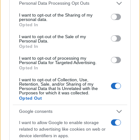
Please note that this website/app uses one or more Google
Personal Data Processing Opt Outs
irodai rész és a loftra emlékeztető közösségi terület. Az
services and may gather and store information including but
not limited to your visit or usage behaviour. You may click to
I want to opt-out of the Sharing of my
emeleti közösségi térben kamara-kiállításra van lehetőség,
personal data.
grant or deny consent to Google and its third-party tags to
de kisebb koncertek is tarthatók; egy másik, a mintegy
Opted In
use your data for below specified purposes in below Google
negyven főt befogadó teremben filmvetítések, irodalmi
consent section.
I want to opt-out of the Sale of my
Personal Data.
estek, szakmai beszélgetések, konferenciák bonyolíthatók
Opted In
le. A földszinten egy kisebb kávézó található, ahol a
I want to opt-out of processing my
vendégek a legfrissebb magyar és lengyel
Personal Data for Targeted Advertising.
sajtótermékekhez is hozzájuthatnak, televíziót nézhetnek.
Opted In
I want to opt-out of Collection, Use,
Retention, Sale, and/or Sharing of my
Personal Data that Is Unrelated with the
Purposes for which it was collected.
Az intézet nem csak székhelyt váltott, hanem műszakilag is
Opted Out
teljesen megújult. Ennek köszönhetően például a könyvtár
korlátlan internethasználattal áll a látogatók rendelkezésére.
Google consents
I want to allow Google to enable storage
Az ünnepélyes megnyitó egyben kulturális esemény is volt,
related to advertising like cookies on web or
device identifiers in apps.
hiszen az intézetben együtt zenélt az Acoustic trió és a