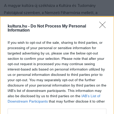
A magyar kultúra új székháza a Kultúra és Tudomány
Palotájával szemben, a Nemzeti Filharmónia mellett, a
Drámai Színház, a Nemzeti Színház Kis Színháza, a Stúdió
kultura.hu -
Do Not Process My Personal
Színház, a Műcsarnok, a Műszaki Múzeum, az Etnográfiai
Information
Múzeum, a Tudományos Akadémia, a Varsói
Tudományegyetem és az Operaház közvetlen közelében
If you wish to opt-out of the sale, sharing to third parties, or
processing of your personal or sensitive information for
várja csütörtöktől az érdeklődőket.
targeted advertising by us, please use the below opt-out
section to confirm your selection. Please note that after your
A régi épület a főváros korábbi központjában állt, de az
opt-out request is processed you may continue seeing
interest-based ads based on personal information utilized by
évtizedek múlásával Varsó városi struktúrája átalakult, a
us or personal information disclosed to third parties prior to
belváros kicsit beljebb tolódott, a központ (és főleg a
your opt-out. You may separately opt-out of the further
kulturális központ) lényegében oda tevődött, tevődik át,
disclosure of your personal information by third parties on the
IAB’s list of downstream participants. This information may
ahol az új épület található. Az új székház egyúttal egy sokkal
also be disclosed by us to third parties on the
IAB’s List of
kedvezőbb bérleti konstrukciót is jelent az intézet számára.
Downstream Participants
that may further disclose it to other
third parties.
Az új épületben egyértelműen elválasztható egymástól az