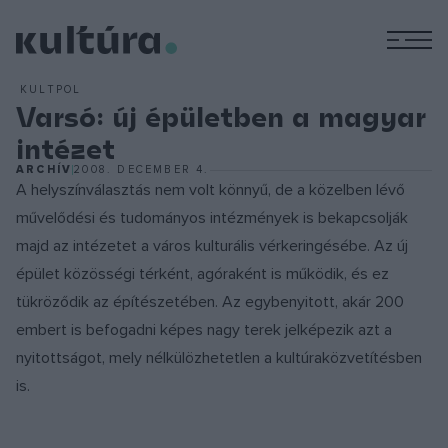
M
KULTPOL
Varsó: új épületben a magyar
intézet
ARCHÍV
2008. DECEMBER 4.
A helyszínválasztás nem volt könnyű, de a közelben lévő
művelődési és tudományos intézmények is bekapcsolják
majd az intézetet a város kulturális vérkeringésébe. Az új
épület közösségi térként, agóraként is működik, és ez
tükröződik az építészetében. Az egybenyitott, akár 200
embert is befogadni képes nagy terek jelképezik azt a
nyitottságot, mely nélkülözhetetlen a kultúraközvetítésben
is.