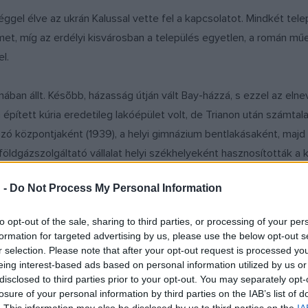
éggel élve az ukrán Kalussal vette fel a kapcsolatot. Mindkét tele
ermet, míg az erdélyi kisvárosban a település egyetlen, a román
l.
onában állt. Késõbb, házasság útján vált Bay-házzá, s ezzel az e
pített kúria eredetileg lakóépület volt, de Trianon után számta
zó központjaként (1939), a helyi gimnázium bentlakásaként, majd
ldgázszolgáltató vállalat helyi székhelyeként hasznosították a kú
 -
Do Not Process My Personal Information
lepülések a történelmi jelentőségű műemlékek megújításán túl kö
 megismerhetik egymást. A szinérváraljai megnyitóhoz a kulturá
to opt-out of the sale, sharing to third parties, or processing of your per
kórusa. A Szatmárnémeti és Nagybánya közötti kisváros elsősorba
formation for targeted advertising by us, please use the below opt-out s
n megújult kastélyt, de a gyönyörű épület szinte kínálja magát ar
r selection. Please note that after your opt-out request is processed y
eing interest-based ads based on personal information utilized by us or
disclosed to third parties prior to your opt-out. You may separately opt-
losure of your personal information by third parties on the IAB’s list of
 támogatás érkezett, mivel a kastély egykori tulajdonosa a Nemz
. This information may also be disclosed by us to third parties on the
IA