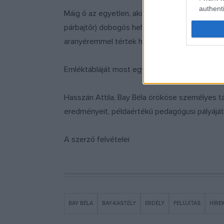
authenti
Máig ő az egyetlen, aki vívómesterként elmon
párbajtőr) dobogós helyezést értek el a tanít
aranyéremmel tértek haza a magyar vívók az ol
Emléktábláját most egyik leghűségesebb tanítv
Hasszán Attila, Bay Béla örököse személyes t
eredményeit, példaértékű pedagógusi pályájá
A szerző felvételei
BAY BÉLA
BAY-KASTÉLY
ERDÉLY
FELÚJÍTÁS
HÍRE