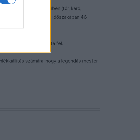
nd a három fegyvernemben (tőr, kard,
égi kapitánya, és vezetői időszakában 46
Nemzet Sportolója avatta fel.
lékkiállítás számára, hogy a legendás mester