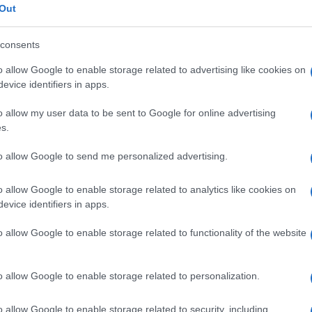
Out
consents
o allow Google to enable storage related to advertising like cookies on
evice identifiers in apps.
o allow my user data to be sent to Google for online advertising
s.
to allow Google to send me personalized advertising.
o allow Google to enable storage related to analytics like cookies on
evice identifiers in apps.
napvilágot. A debreceni református kollégiumi évek után Budapes
o allow Google to enable storage related to functionality of the website
 el a vívás mellett. Két olimpián, 1936-ban és 1948-ban szerepelt
a Szinérváralját, mivel román állampolgárként magyar színekben 
o allow Google to enable storage related to personalization.
tt vissza. Szülőhelyétől 1944-ben kellett végleg elbúcsúznia.
o allow Google to enable storage related to security, including