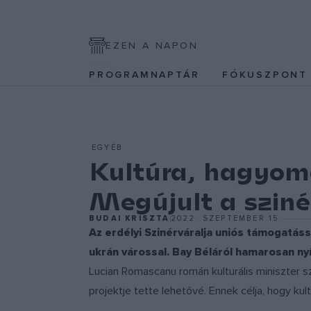
EZEN A NAPON
PROGRAMNAPTÁR
FÓKUSZPON
EGYÉB
Kultúra, hagyomá
Megújult a sziné
BUDAI KRISZTA
2022. SZEPTEMBER 15.
Az erdélyi Szinérváralja uniós támogatáss
ukrán várossal. Bay Béláról hamarosan nyí
Lucian Romascanu román kulturális miniszter sz
projektje tette lehetővé. Ennek célja, hogy k