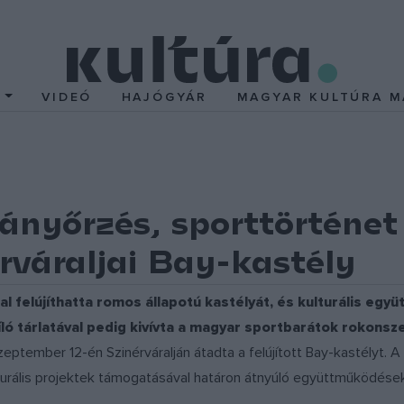
T
VIDEÓ
HAJÓGYÁR
MAGYAR KULTÚRA M
nyőrzés, sporttörténet 
rváraljai Bay-kastély
al felújíthatta romos állapotú kastélyát, és kulturális eg
ló tárlatával pedig kivívta a magyar sportbarátok rokonsz
eptember 12-én Szinérváralján átadta a felújított Bay-kastélyt. 
ulturális projektek támogatásával határon átnyúló együttműködése