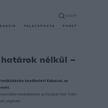
SHOP
AGAZIN
PALACKPOSTA
POKET
határok nélkül –
yüttműködésbe kezdhetett Kalussal, az
envét.
A renoválási munkálatokat az Európai Unió
Tükör
ket segítsen.