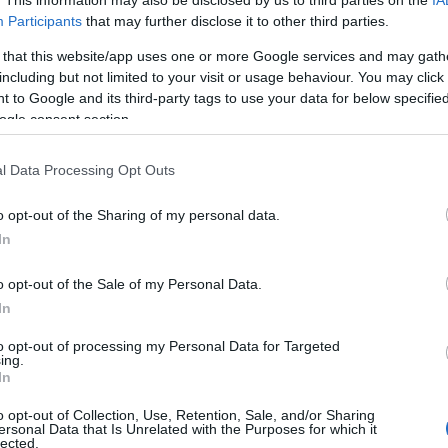
Participants
that may further disclose it to other third parties.
ző volt. A pincében az akadémia segítségével kiállítás nyílik Bay s
 that this website/app uses one or more Google services and may gath
including but not limited to your visit or usage behaviour. You may click 
 to Google and its third-party tags to use your data for below specifi
ogle consent section.
l Data Processing Opt Outs
o opt-out of the Sharing of my personal data.
In
o opt-out of the Sale of my Personal Data.
In
to opt-out of processing my Personal Data for Targeted
ing.
In
o opt-out of Collection, Use, Retention, Sale, and/or Sharing
ersonal Data that Is Unrelated with the Purposes for which it
lected.