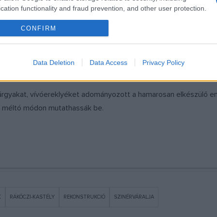
cation functionality and fraud prevention, and other user protection.
dhatta magáról, hogy egyazon olimpián (1972-ben Münchenben) mi
ványai. A magyar vívósportnak ő volt leghosszabb ideig a szövets
CONFIRM
impiákról és a világbajnokságokról.
Data Deletion
Data Access
Privacy Policy
ánya, Kamuthy Jenő, a Nemzetközi Fair Play Bizottság elnöke, a 
árgyakat, vívóereklyéket adományozott a hamarosan elkészülő em
t méltó módon mutathassák be.
K
RÁKÓCZI-KASTÉLY
REKONSTRUKCIÓ
SZINÉRVÁRALJA