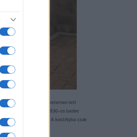
ten, a Pázmány Péter Egyetemen lett
 magyar színekben. Az 1936-os berlini
versenyzett az olimpián. A kastélyba csak