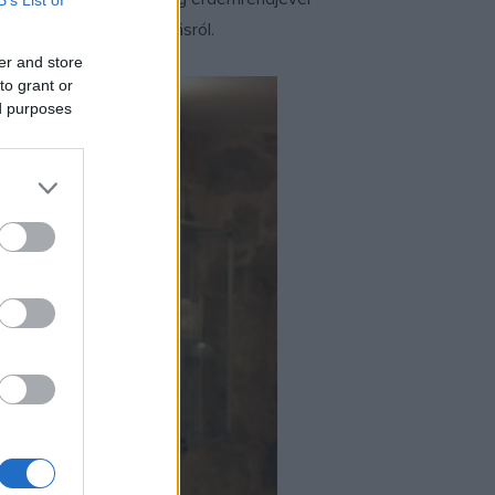
portsikereiről és a vívásról.
er and store
to grant or
ed purposes