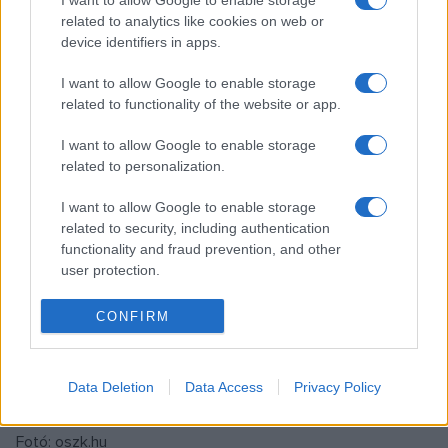
Mária, a projekt egyik szakmai vezetője, aki szerint a
related to analytics like cookies on web or
device identifiers in apps.
program végső soron a vidék népességmegtartó
képességét is erősítheti.
I want to allow Google to enable storage
related to functionality of the website or app.
Hozzátette: a kezdeményezés szintén hangsúlyt fektet a
I want to allow Google to enable storage
különböző kulturális intézmények, könyvtárak és múzeumok
related to personalization.
nyitottabbá tételére a mindezekhez társadalmi vagy más
I want to allow Google to enable storage
okokból nehezen hozzáférő csoportok ? például
related to security, including authentication
fogyatékkal vagy hátrányos helyzetben, kistelepüléseken,
functionality and fraud prevention, and other
user protection.
valamint városok szegénységgel sújtott részein élők ?
számára is.
CONFIRM
Forrás: MTI
Data Deletion
Data Access
Privacy Policy
Fotó: oszk.hu