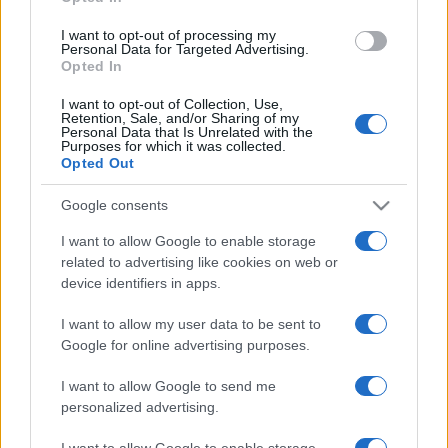
információs vagyon rendelkezésre bocsátásával támogatja
I want to opt-out of processing my
az állampolgárok egyéni fejlődését? ? fogalmazott Tüske
Personal Data for Targeted Advertising.
Opted In
László, aki szerint a várhatóan ősszel induló projekt
I want to opt-out of Collection, Use,
tudományosan megalapozott sikeres gyakorlat
Retention, Sale, and/or Sharing of my
Personal Data that Is Unrelated with the
felmutatásával hatékonyan segítheti elő a könyvtárak
Purposes for which it was collected.
közösségépítő tevékenységét.
Opted Out
Google consents
I want to allow Google to enable storage
related to advertising like cookies on web or
A program egyik legfontosabb eleme, hogy egy olyan 72
device identifiers in apps.
mentorból álló, 18 megyére kiterjedő országos hálózatot
I want to allow my user data to be sent to
hoznának létre, amely módszertani segítséget nyújthatna a
Google for online advertising purposes.
települések, kulturális intézmények és civil szervezetek
számára a közösségfejlesztés terén. A kezdeményezés
I want to allow Google to send me
personalized advertising.
része a mentorok képzése, valamint szakmai anyagok online
közreadása is ? ismertette az MTI kérdésére Arapovics
I want to allow Google to enable storage