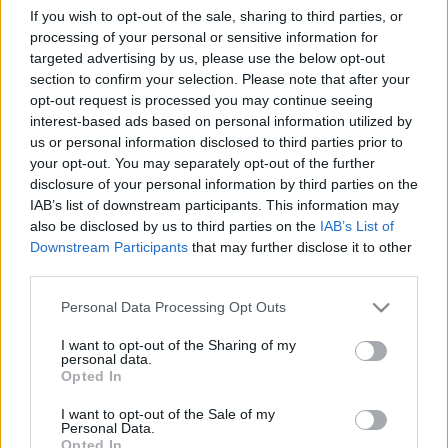
If you wish to opt-out of the sale, sharing to third parties, or
processing of your personal or sensitive information for
A Nemzeti Művelődési Intézet országos hálózatával segít
targeted advertising by us, please use the below opt-out
közvetlenül elérni a településeket ? hangsúlyozta Polyák
section to confirm your selection. Please note that after your
opt-out request is processed you may continue seeing
Albert, a szervezet megbízott főigazgatója. Mint
interest-based ads based on personal information utilized by
fogalmazott, a három évre tervezett projekt célja példát
us or personal information disclosed to third parties prior to
mutatni és teret engedni az aktív közösségi cselekvésnek.
your opt-out. You may separately opt-out of the further
disclosure of your personal information by third parties on the
IAB’s list of downstream participants. This information may
also be disclosed by us to third parties on the
IAB’s List of
Tüske László, az OSZK főigazgatója az aláírás előtt arról
Downstream Participants
that may further disclose it to other
third parties.
beszélt: a legkisebb településeken is megtalálható,
országszerte mintegy négyezer könyvtárnak válaszokat kell
Please note that this website/app uses one or more Google
Personal Data Processing Opt Outs
services and may gather and store information including but
keresnie, hogy miként tud hozzájárulni a társadalom és a
not limited to your visit or usage behaviour. You may click to
I want to opt-out of the Sharing of my
gazdaság fenntartható fejlődéséhez.
personal data.
grant or deny consent to Google and its third-party tags to
Opted In
use your data for below specified purposes in below Google
consent section.
I want to opt-out of the Sale of my
Personal Data.
?A könyvtár a helyi identitástudat erősítésével és az
Opted In