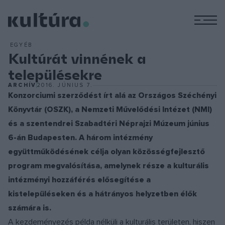
M
EGYÉB
Kultúrát vinnének a
településekre
ARCHÍV
2016. JÚNIUS 7.
Konzorciumi szerződést írt alá az Országos Széchényi
Könyvtár (OSZK), a Nemzeti Művelődési Intézet (NMI)
és a szentendrei Szabadtéri Néprajzi Múzeum június
6-án Budapesten. A három intézmény
együttműködésének célja olyan közösségfejlesztő
program megvalósítása, amelynek része a kulturális
intézményi hozzáférés elősegítése a
kistelepüléseken és a hátrányos helyzetben élők
számára is.
A kezdeményezés példa nélküli a kulturális területen, hiszen