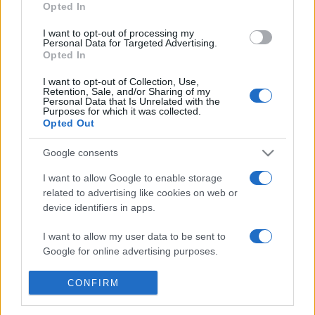
Opted In
450. évfordulóján Szigetváron találkozik a magyar, a horvát
I want to opt-out of processing my
és a török államfő.
Personal Data for Targeted Advertising.
Opted In
I want to opt-out of Collection, Use,
Retention, Sale, and/or Sharing of my
MTI
Personal Data that Is Unrelated with the
Purposes for which it was collected.
Opted Out
Google consents
I want to allow Google to enable storage
EMLÉKÉV
HOPPÁL PÉTER
SZIGETVÁR
related to advertising like cookies on web or
device identifiers in apps.
MEGOSZTÁS
I want to allow my user data to be sent to
Google for online advertising purposes.
I want to allow Google to send me
CONFIRM
personalized advertising.