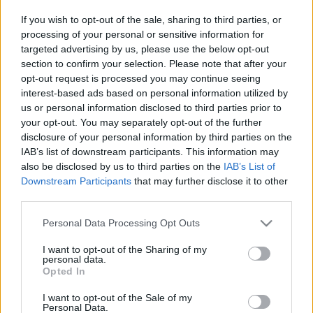
hogy a 450. évfordulóhoz olyan események, tudományos
If you wish to opt-out of the sale, sharing to third parties, or
szimpóziumok, külügyi együttműködési konferenciák, az I.
processing of your personal or sensitive information for
targeted advertising by us, please use the below opt-out
Szulejmán türbéjének lokalizálására vonatkozó kutatások és
section to confirm your selection. Please note that after your
népszerűsítő programok kapcsolódnak, amelyek
opt-out request is processed you may continue seeing
koordinációs feladatok ellátását teszik szükségessé.
interest-based ads based on personal information utilized by
us or personal information disclosed to third parties prior to
your opt-out. You may separately opt-out of the further
disclosure of your personal information by third parties on the
Az előterjesztésnek része lesz egy, az oszmán uralkodó
IAB’s list of downstream participants. This information may
also be disclosed by us to third parties on the
IAB’s List of
síremlékének megtalálására indult kutatásokhoz nyújtandó
Downstream Participants
that may further disclose it to other
pénzügyi támogatásról szóló javaslat is.
third parties.
Please note that this website/app uses one or more Google
Personal Data Processing Opt Outs
services and may gather and store information including but
Az államtitkár felidézte, hogy a kormány júniusban fogadta
not limited to your visit or usage behaviour. You may click to
I want to opt-out of the Sharing of my
personal data.
grant or deny consent to Google and its third-party tags to
el a Nemzeti Várprogramot, amelynek első ütemébe került a
Opted In
use your data for below specified purposes in below Google
szigetvári vár rekonstrukciójának folytatása. Hoppál Péter
consent section.
I want to opt-out of the Sale of my
Personal Data.
arról is beszélt, jó esély van rá, hogy jövőre, a várostrom