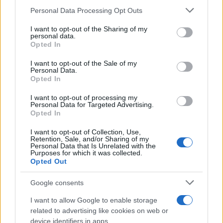
Please note that this website/app uses one or more Google
Felelősségű Társaság (Budavári NKft.) nem tudják megoldani
Personal Data Processing Opt Outs
services and may gather and store information including but
a változó létszámigények miatt elsősorban idénymunkát
not limited to your visit or usage behaviour. You may click to
I want to opt-out of the Sharing of my
personal data.
vállaló munkavállalók közalkalmazotti alkalmazását vagy
grant or deny consent to Google and its third-party tags to
Opted In
use your data for below specified purposes in below Google
megbízását. A tervezet szerint a Budavári NKft.-nek nem
consent section.
I want to opt-out of the Sale of my
lesz feladata az infrastrukturális nagyberuházások
Personal Data.
Opted In
megelőző feltárásának koordinálása, illetve elvégzése; a
Budavári NKft. az előzetes régészeti dokumentáció (ERD)
I want to opt-out of processing my
Personal Data for Targeted Advertising.
elkészítésére szakosodott központi lelőhely-diagnosztikai
Opted In
szervezetté válik. Az előterjesztő nem kívánja fenntartani az
I want to opt-out of Collection, Use,
akkreditáció intézményrendszerét sem.
Retention, Sale, and/or Sharing of my
Personal Data that Is Unrelated with the
Purposes for which it was collected.
Opted Out
A védetté nyilvánított kulturális javak eltűnésekor a kulturális
javak hatósága jogosult a körözés elrendelésére,
Google consents
amennyiben az adatok rendelkezésre állnak. Az elrendelésre
I want to allow Google to enable storage
ezentúl teljesebb körben lenne lehetőség, ezáltal lehetővé
related to advertising like cookies on web or
válna, hogy a kulturális örökség eltűnt elemei közül tágabb
device identifiers in apps.