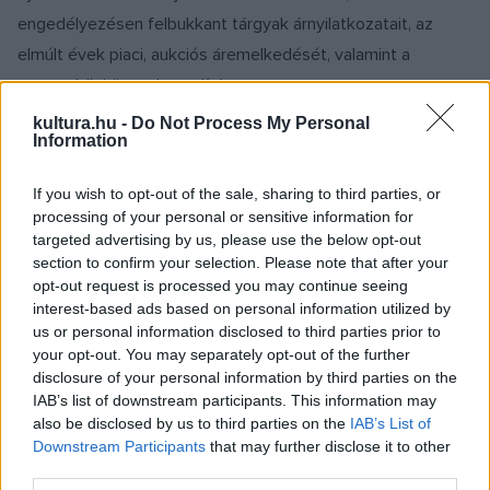
engedélyezésen felbukkant tárgyak árnyilatkozatait, az
elmúlt évek piaci, aukciós áremelkedését, valamint a
nemzetközi összehasonlítást.
kultura.hu -
Do Not Process My Personal
Information
A módosító indítvány a régészeti feladatellátás jelenleg
többszintű rendszerét kétszintűre egyszerűsítené. A
If you wish to opt-out of the sale, sharing to third parties, or
jövőben nemcsak a megelőző régészeti feltárásokat,
processing of your personal or sensitive information for
hanem a nagyberuházások régészeti feladatellátását is csak
targeted advertising by us, please use the below opt-out
section to confirm your selection. Please note that after your
múzeumok végezhetnék, amelyek hiányzó kapacitásaik
opt-out request is processed you may continue seeing
pótlására kizárólag állami és önkormányzati fenntartású,
interest-based ads based on personal information utilized by
feltárásra jogosult intézményeket vonhatnának be az
us or personal information disclosed to third parties prior to
your opt-out. You may separately opt-out of the further
ásatásokba. A továbbiakban a szaktevékenységek
disclosure of your personal information by third parties on the
végzésében gazdasági társaságok nem működhetnének
IAB’s list of downstream participants. This information may
közre. A gazdasági társaságok a régészeti bontómunkába
also be disclosed by us to third parties on the
IAB’s List of
Downstream Participants
that may further disclose it to other
lennének bevonhatók, mivel a múzeumok és a Budavári
third parties.
Ingatlanfejlesztő és Üzemeltető Nonprofit Korlátolt