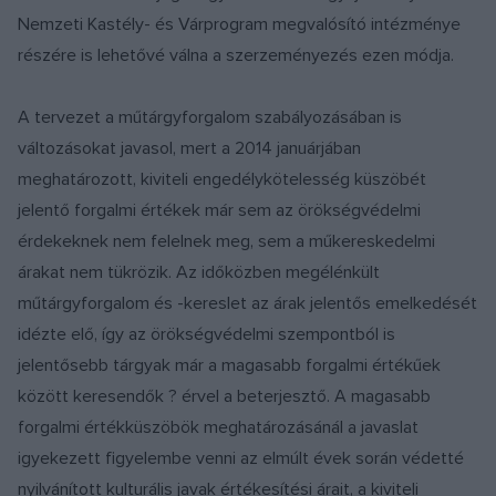
Nemzeti Kastély- és Várprogram megvalósító intézménye
részére is lehetővé válna a szerzeményezés ezen módja.
A tervezet a műtárgyforgalom szabályozásában is
változásokat javasol, mert a 2014 januárjában
meghatározott, kiviteli engedélykötelesség küszöbét
jelentő forgalmi értékek már sem az örökségvédelmi
érdekeknek nem felelnek meg, sem a műkereskedelmi
árakat nem tükrözik. Az időközben megélénkült
műtárgyforgalom és -kereslet az árak jelentős emelkedését
idézte elő, így az örökségvédelmi szempontból is
jelentősebb tárgyak már a magasabb forgalmi értékűek
között keresendők ? érvel a beterjesztő. A magasabb
forgalmi értékküszöbök meghatározásánál a javaslat
igyekezett figyelembe venni az elmúlt évek során védetté
nyilvánított kulturális javak értékesítési árait, a kiviteli