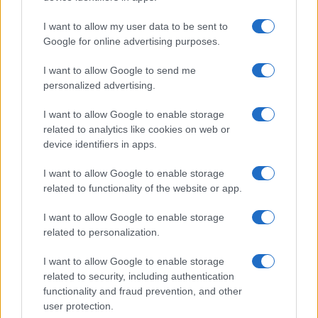
kör, például a közgyűjteményi leltári darabok esetén is
I want to allow my user data to be sent to
igénybe vehető legyen a körözés. Mint a módosító
Google for online advertising purposes.
emlékeztet: a védett kulturális javak ideiglenes kiviteli
I want to allow Google to send me
engedélyezése túlnyomórészt a hazai múzeumok külföldi
personalized advertising.
kölcsönzési forgalmát fedi le. Muzeális intézmények esetén
a külföldi kölcsönadás a gyakorlatban kettős engedélyezés
I want to allow Google to enable storage
related to analytics like cookies on web or
alá esik. Mivel a külföldi kölcsönzési hozzájárulás és a kiviteli
device identifiers in apps.
engedélyezés tartalmilag azonos feltételeket vizsgál, ezért
a kettős engedélyezés fenntartása a beterjesztő szerint
I want to allow Google to enable storage
related to functionality of the website or app.
csak a legszükségesebb mértékben indokolt. Az Európai
Unió (EU) közösségi szabályozásban a tagállamok részére
I want to allow Google to enable storage
related to personalization.
biztosított általános nyílt kiviteli engedélyezés
bevezetésével lehetővé válik, hogy azon állami muzeális
I want to allow Google to enable storage
intézmények, melyek szakmai, szervezeti és pénzügyi
related to security, including authentication
functionality and fraud prevention, and other
erőforrásai tartósan biztosítottak, megkapják az öt évre
user protection.
adható, többször is felhasználható ?keretengedélyt?. Ezzel