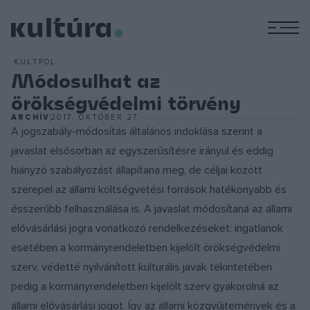
M
KULTPOL
Módosulhat az
örökségvédelmi törvény
ARCHÍV
2017. OKTÓBER 27.
A jogszabály-módosítás általános indoklása szerint a
javaslat elsősorban az egyszerűsítésre irányul és eddig
hiányzó szabályozást állapítana meg, de céljai között
szerepel az állami költségvetési források hatékonyabb és
ésszerűbb felhasználása is. A javaslat módosítaná az állami
elővásárlási jogra vonatkozó rendelkezéseket: ingatlanok
esetében a kormányrendeletben kijelölt örökségvédelmi
szerv, védetté nyilvánított kulturális javak tekintetében
pedig a kormányrendeletben kijelölt szerv gyakorolná az
állami elővásárlási jogot. Így az állami közgyűjtemények és a