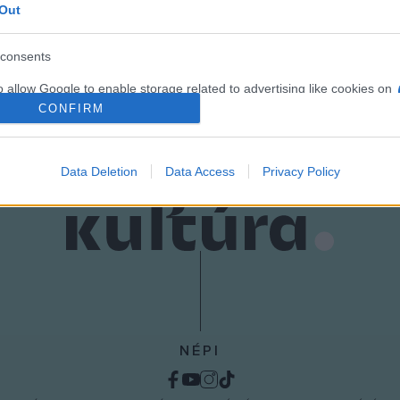
Out
consents
o allow Google to enable storage related to advertising like cookies on
evice identifiers in apps.
CONFIRM
o allow my user data to be sent to Google for online advertising
s.
Data Deletion
Data Access
Privacy Policy
to allow Google to send me personalized advertising.
o allow Google to enable storage related to analytics like cookies on
evice identifiers in apps.
o allow Google to enable storage related to functionality of the website
NÉPI
o allow Google to enable storage related to personalization.
o allow Google to enable storage related to security, including