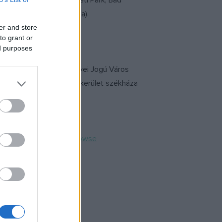
oltak: Carnuntum Régészeti Park, Bad
bor, Hooghalen (Hollandia).
er and store
to grant or
ed purposes
nyerésére. A Sopron Megyei Jogú Város
által benyújtott ?Hajdúkerület székháza
én határoz.
ADm.zip#!DocumentBrowse