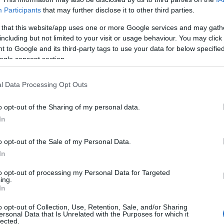
minden feltételét tökéletesen teljesítették, ezek a következők v
Participants
that may further disclose it to other third parties.
allinn (Észtország); Béke-palota, Hága (Hollandia); Westerbork tá
 that this website/app uses one or more Google services and may gath
including but not limited to your visit or usage behaviour. You may click 
 to Google and its third-party tags to use your data for below specifi
ogle consent section.
ett fel pályázatokat az uniós kezdeményezésként indított cím el
iknik Emlékpark?, valamint a hajdúböszörményi Hajdúsági Múzeum 
l Data Processing Opt Outs
a? című pályázatokról az Európai Bizottság legkésőbb 2015 elej
o opt-out of the Sharing of my personal data.
In
yomtatvány és a vonatkozó EU határozat letölthető innen:
41000/eur%C3%B3pai%20%C3%B6r%C3%B6ks%C3%A9g%20c%C3%
o opt-out of the Sale of my Personal Data.
In
:
http://ec.europa.eu/culture/tools/actions/heritage-label_en.htm
to opt-out of processing my Personal Data for Targeted
ing.
In
o opt-out of Collection, Use, Retention, Sale, and/or Sharing
ersonal Data that Is Unrelated with the Purposes for which it
lected.