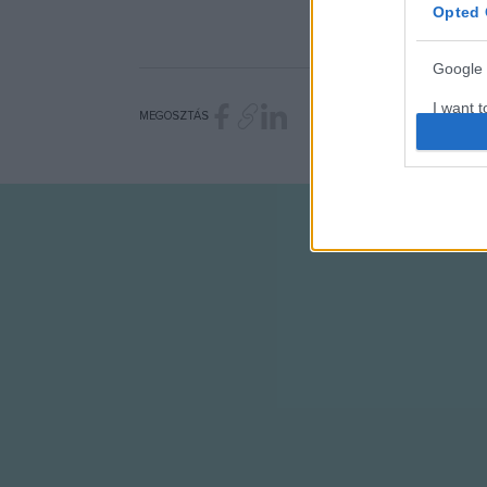
Opted 
Google 
I want t
MEGOSZTÁS
web or d
I want t
purpose
I want 
I want t
web or d
I want t
or app.
I want t
I want t