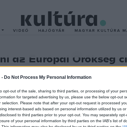
T
VIDEÓ
HAJÓGYÁR
MAGYAR KULTÚRA M
zni az Európai Örökség c
re, hogy erősítse a közös európai identitást, valamint növelje azo
 -
Do Not Process My Personal Information
rténelmünkben és kultúránkban, illetve az európai integrációban.
to opt-out of the sale, sharing to third parties, or processing of your per
formation for targeted advertising by us, please use the below opt-out s
r selection. Please note that after your opt-out request is processed y
eing interest-based ads based on personal information utilized by us or
mre első alkalommal 2013-ban nyújthattak be pályázatot azon ors
disclosed to third parties prior to your opt-out. You may separately opt-
aptak Európai Örökség címet.
A tavaly benyújtott pályázatok kö
losure of your personal information by third parties on the IAB’s list of
. This information may also be disclosed by us to third parties on the
IA