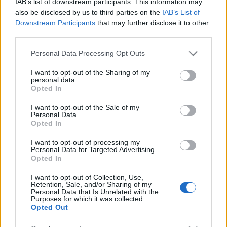
IAB’s list of downstream participants. This information may
Angliában. A franciaországi fellépést annak ellenére is
also be disclosed by us to third parties on the
IAB’s List of
megtartják, hogy Papp Máté Bence egy háromórás kemény
Downstream Participants
that may further disclose it to other
third parties.
táncpróba végén eltörte a csuklóját. A táncos elárulta, hogy
az EB-n való szereplés olyan számára, mint egy valóra vált
Please note that this website/app uses one or more Google
Personal Data Processing Opt Outs
services and may gather and store information including but
álom. ?Nekem a tánc mellett a foci a másik legfontosabb
not limited to your visit or usage behaviour. You may click to
I want to opt-out of the Sharing of my
dolog az életemben. Ha nem lett volna fellépés, akkor is
personal data.
grant or deny consent to Google and its third-party tags to
Opted In
mentem volna az izlandi-magyar meccsre, amelyre meg is
use your data for below specified purposes in below Google
consent section.
I want to opt-out of the Sale of my
vettem a jegyet, de végül le kellett mondanom, mert pont
Personal Data.
aznapra esik a fellépésünk. Természetesen azért a
Opted In
színpadon is nagyon fogok szurkolni a hazai csapatnak!?
I want to opt-out of processing my
Personal Data for Targeted Advertising.
Opted In
I want to opt-out of Collection, Use,
Retention, Sale, and/or Sharing of my
Personal Data that Is Unrelated with the
A magyar pavilon a modern, sportszerető és változatos
Purposes for which it was collected.
kultúrával rendelkező Magyarországot mutatja be, innovatív
Opted Out
technikai megoldásokkal. A kulturális és ország-promóciós