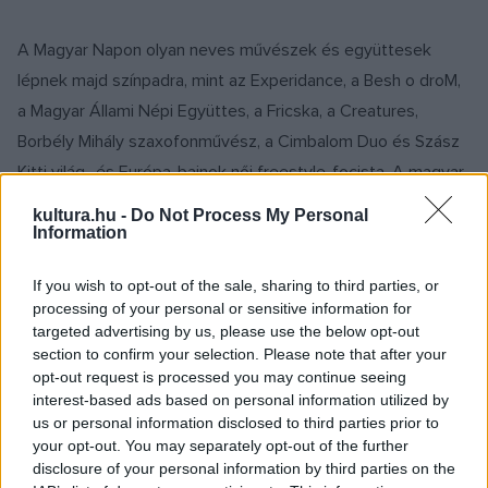
A Magyar Napon olyan neves művészek és együttesek
lépnek majd színpadra, mint az Experidance, a Besh o droM,
a Magyar Állami Népi Együttes, a Fricska, a Creatures,
Borbély Mihály szaxofonművész, a Cimbalom Duo és Szász
Kitti világ- és Európa-bajnok női freestyle-focista. A magyar
ízek világába Mautner Zsófi és Harmath Csaba vezeti be a
kultura.hu -
Do Not Process My Personal
közönséget.
Information
If you wish to opt-out of the sale, sharing to third parties, or
processing of your personal or sensitive information for
targeted advertising by us, please use the below opt-out
A Fricska egy baleset ellenére is fellép. Moussa Ahmed,
section to confirm your selection. Please note that after your
opt-out request is processed you may continue seeing
Papp Gergely Bálint és Papp Máté Bence bejárták már
interest-based ads based on personal information utilized by
Amerikát, Olaszországot, sikeresen szerepeltek a hazai
us or personal information disclosed to third parties prior to
mellett a Britain?s Got Talentben, idén voltak a Monte Carlo
your opt-out. You may separately opt-out of the further
disclosure of your personal information by third parties on the
Ralley záró rendezvényén és nemrégiben ismét felléptek