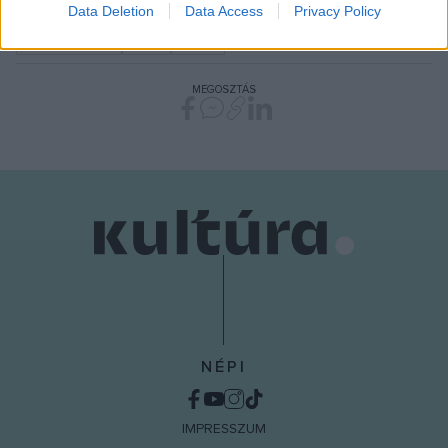
I want to allow Google to enable storage
Data Deletion
Data Access
Privacy Policy
related to security, including authentication
FRANCIAORSZÁG
HÍREK
PÁRIZS
functionality and fraud prevention, and other
user protection.
MEGOSZTÁS
NÉPI
IMPRESSZUM