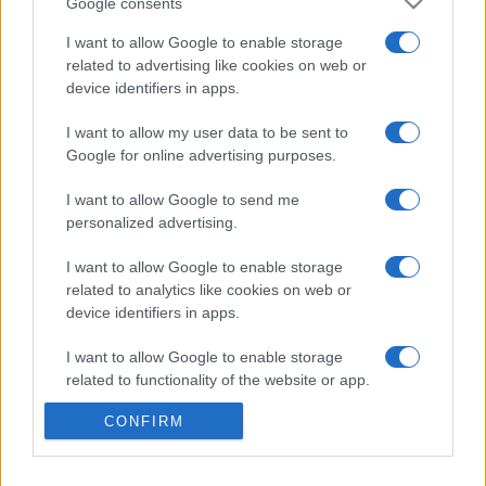
Google consents
tartalmak mellett a magyar standon három témakörből álló
I want to allow Google to enable storage
kültéri kiállítást láthatnak az érdeklődők, amelyek Vasarely
related to advertising like cookies on web or
Viktor képei és a kortárs magyar fotográfia mellett
device identifiers in apps.
bemutatják az utóbbi időszak magyarországi
I want to allow my user data to be sent to
sportfejlesztéseit is.
Google for online advertising purposes.
I want to allow Google to send me
personalized advertising.
A magyar megjelenés a Külgazdasági és Külügyminisztérium
I want to allow Google to enable storage
related to analytics like cookies on web or
Kulturális és Tudománydiplomáciáért Felelős Államtitkársága
device identifiers in apps.
koordinálásával, az Emberi Erőforrások Minisztériuma, a
Nemzeti Fejlesztési Minisztérium, valamint a Magyar
I want to allow Google to enable storage
related to functionality of the website or app.
Turisztikai Ügynökség Zrt. közreműködésével valósul meg.
CONFIRM
I want to allow Google to enable storage
related to personalization.