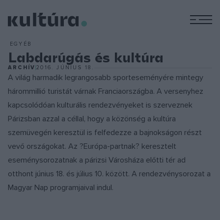
M
EGYÉB
Labdarúgás és kultúra
ARCHÍV
2016. JÚNIUS 18.
A világ harmadik legrangosabb sporteseményére mintegy
hárommillió turistát várnak Franciaországba. A versenyhez
kapcsolódóan kulturális rendezvényeket is szerveznek
Párizsban azzal a céllal, hogy a közönség a kultúra
szemüvegén keresztül is felfedezze a bajnokságon részt
vevő országokat. Az ?Európa-partnak? keresztelt
eseménysorozatnak a párizsi Városháza előtti tér ad
otthont június 18. és július 10. között. A rendezvénysorozat a
Magyar Nap programjaival indul.