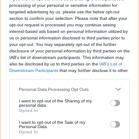
alkalmából.
processing of your personal or sensitive information for
targeted advertising by us, please use the below opt-out
Fiatal kora ellenére Lahav Shani jelentős
section to confirm your selection. Please note that after your
sikereket tudhat maga mögött,
opt-out request is processed you may continue seeing
interest-based ads based on personal information utilized by
us or personal information disclosed to third parties prior to
2020-ban például Zubin Mehta nyomdokába lépett az Izraeli
your opt-out. You may separately opt-out of the further
Filharmonikusok zenei igazgatójaként, emellett a Rotterdami
disclosure of your personal information by third parties on the
Filharmonikus Zenekar vezető karmestere. Már vezényelte a
IAB’s list of downstream participants. This information may
also be disclosed by us to third parties on the
IAB’s List of
Berlini Filharmonikusokat és a Londoni Szimfonikus Zenekart
Downstream Participants
that may further disclose it to other
is.
third parties.
Please note that this website/app uses one or more Google
Personal Data Processing Opt Outs
Az orosz Valerij Gergijevtől, a világ egyik leghíresebb
services and may gather and store information including but
karmesterétől néhány nappal Ukrajna megtámadása után
not limited to your visit or usage behaviour. You may click to
I want to opt-out of the Sharing of my
personal data.
grant or deny consent to Google and its third-party tags to
vált meg azonnali hatállyal a müncheni zenekar, mert a
Opted In
use your data for below specified purposes in below Google
Vlagyimir Putyin orosz elnök közeli barátjának számító
consent section.
I want to opt-out of the Sale of my
művész nem volt hajlandó egyértelműen elhatárolódni az
Personal Data.
Opted In
Ukrajna ellen indított orosz hadjárattól.