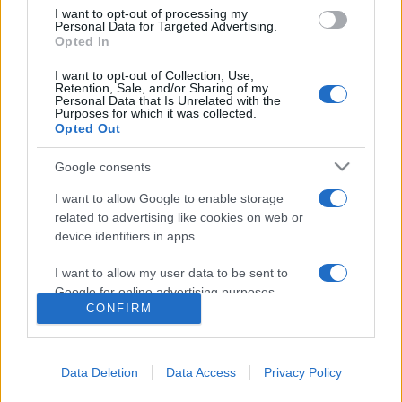
I want to opt-out of processing my
Personal Data for Targeted Advertising.
Opted In
I want to opt-out of Collection, Use,
Retention, Sale, and/or Sharing of my
Personal Data that Is Unrelated with the
Purposes for which it was collected.
Opted Out
HÍREK
KARMESTER
MÜNCHENI FILHARMONIKUSOK
VILÁG
Google consents
I want to allow Google to enable storage
MEGOSZTÁS
related to advertising like cookies on web or
device identifiers in apps.
I want to allow my user data to be sent to
Google for online advertising purposes.
CONFIRM
I want to allow Google to send me
personalized advertising.
Data Deletion
Data Access
Privacy Policy
I want to allow Google to enable storage