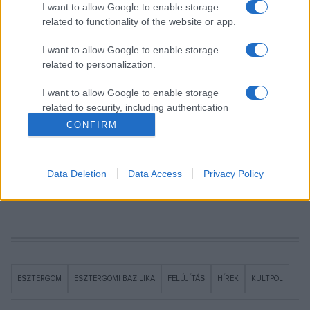
I want to allow Google to enable storage
A munkálatok után a harangokat tartó szerkezet akár az
related to functionality of the website or app.
ekkora templomoknál szokásos 5-6 harangot is képes lesz
I want to allow Google to enable storage
hordozni – mondta, hozzátéve, hogy új harangokat ugyan
related to personalization.
nem kap a bazilika, de megteremtik a későbbi bővítés
lehetőségét.
I want to allow Google to enable storage
related to security, including authentication
functionality and fraud prevention, and other
CONFIRM
A bazilika tervezett felújítása 13 milliárd forintból, várhatóan
user protection.
2024 tavaszára készül el.
Data Deletion
Data Access
Privacy Policy
Fotók: MTI/Bodnár Boglárka
ESZTERGOM
ESZTERGOMI BAZILIKA
FELÚJÍTÁS
HÍREK
KULTPOL