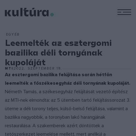
M
EGYÉB
Leemelték az esztergomi
bazilika déli tornyának
kupoláját
MTI
2022. SZEPTEMBER 19.
Az esztergomi bazilika felújítása során hétfőn
leemelték a főszékesegyház déli tornyának kupoláját.
Németh Tamás, a székesegyház felújítását vezető építész
az MTI-nek elmondta: az 5 ütemben tartó felújítássorozat 3.
üteme a déli torony teljes, külső-belső felújítása, valamint a
bazilika nagyobbik, a toronyban lakó harangjának
restaurálása. A szakemberek azért döntöttek a
tetőszerkezet leemelése mellett, mert anélkül a