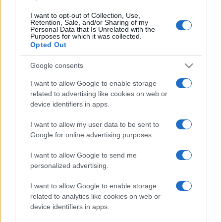
I want to opt-out of Collection, Use,
Retention, Sale, and/or Sharing of my
Personal Data that Is Unrelated with the
Purposes for which it was collected.
A restaurátori dokumentáció és az engedélyeztetés után,
Opted Out
várhatóan egy hónap múlva kezdődik az acél tartószerkezet
Google consents
felújítása és a rézlemez cseréje, amit így a járókelők, a
turisták is figyelemmel követhetnek majd egy erre a célra
I want to allow Google to enable storage
kialakított dobogóról.
related to advertising like cookies on web or
device identifiers in apps.
A kupola levételéhez Magyarország egyik legnagyobb
I want to allow my user data to be sent to
Google for online advertising purposes.
daruját használták, amely 75 méter magasra nyúlt fel, hogy
leemelje a tetőszerkezetet, melynek legmagasabb pontja, a
I want to allow Google to send me
keresztje csaknem 60 méter magasan helyezkedett el.
personalized advertising.
I want to allow Google to enable storage
Németh Tamás megjegyezte: a tetőszerkezet levétele
related to analytics like cookies on web or
lehetővé teszi a jelenlegi, toldozott-foldozott és mindössze
device identifiers in apps.
két harang fogadására alkalmas harangszék megújítását is.