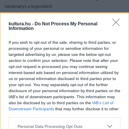
tanulmányt a legendáról.
A Spiegel Online-nak nyilatkozva Summerhayes elmondta,
kultura.hu -
Do Not Process My Personal
Information
hogy azért kezdte tanulmányozni a kérdést, mert úgy vélte:
egyszer valakinek le kell már írnia, mi volt a valódi helyzet.
If you wish to opt-out of the sale, sharing to third parties, or
Ha beírjuk a
Google keresőbe a náci és Antarktisz szavakat
,
processing of your personal or sensitive information for
több mint 800 ezer találatot kapunk. A történet
targeted advertising by us, please use the below opt-out
section to confirm your selection. Please note that after your
Oroszországban igen népszerű, de a spanyol nyelvterületen
opt-out request is processed you may continue seeing
is, ahol csak az elmúlt hónapokban 5-6 könyv jelent meg a
interest-based ads based on personal information utilized by
témáról.
us or personal information disclosed to third parties prior to
your opt-out. You may separately opt-out of the further
disclosure of your personal information by third parties on the
Ami a tényeket illeti: 1945 augusztusában két német
IAB’s list of downstream participants. This information may
tengeralattjáró valóban felbukkant az argentínai Mar del
also be disclosed by us to third parties on the
IAB’s List of
Downstream Participants
that may further disclose it to other
Plata kikötőjében, de semmi esélyük nem volt arra, hogy
third parties.
utasokat vigyenek az Antarktiszra, ahol ilyenkor tél van,
Please note that this website/app uses one or more Google
Personal Data Processing Opt Outs
sötétség és méteres jég. A brit különleges alakulatokat