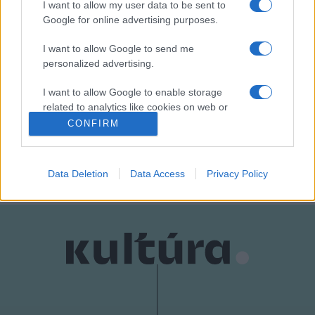
I want to allow my user data to be sent to
bázist akartak létesíteni az Antarktiszon, mert bálnazsírra
Google for online advertising purposes.
volt szükségük a nitroglicerin előállításához - írja a hamburgi
I want to allow Google to send me
hetilap.
personalized advertising.
I want to allow Google to enable storage
(Múlt-kor/MTI)
related to analytics like cookies on web or
device identifiers in apps.
CONFIRM
MEGOSZTÁS
I want to allow Google to enable storage
related to functionality of the website or app.
Data Deletion
Data Access
Privacy Policy
I want to allow Google to enable storage
related to personalization.
I want to allow Google to enable storage
related to security, including authentication
functionality and fraud prevention, and other
user protection.