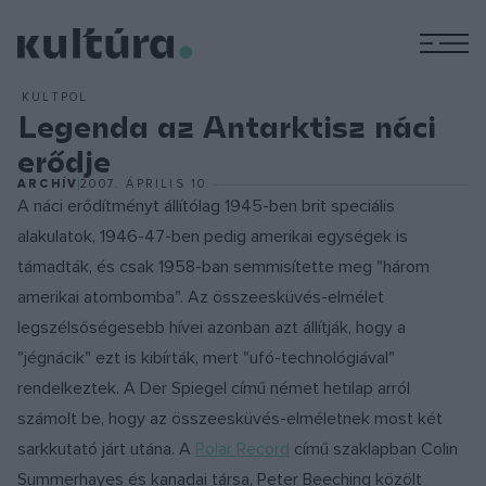
M
KULTPOL
Legenda az Antarktisz náci
erődje
ARCHÍV
2007. ÁPRILIS 10.
A náci erődítményt állítólag 1945-ben brit speciális
alakulatok, 1946-47-ben pedig amerikai egységek is
támadták, és csak 1958-ban semmisítette meg "három
amerikai atombomba". Az összeesküvés-elmélet
legszélsőségesebb hívei azonban azt állítják, hogy a
"jégnácik" ezt is kibírták, mert "ufó-technológiával"
rendelkeztek. A Der Spiegel című német hetilap arról
számolt be, hogy az összeesküvés-elméletnek most két
sarkkutató járt utána. A
Polar Record
című szaklapban Colin
Summerhayes és kanadai társa, Peter Beeching közölt