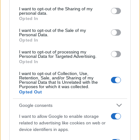
services and may gather and store information including but
pedig 1945 októberében feloszlatták, tehát aligha
not limited to your visit or usage behaviour. You may click to
I want to opt-out of the Sharing of my
personal data.
indíthattak akciót, viszont az amerikaiak 1946-47 telén
grant or deny consent to Google and its third-party tags to
Opted In
use your data for below specified purposes in below Google
valóban indítottak Dél-Amerikában egy akciót, hogy
consent section.
I want to opt-out of the Sale of my
fölszámolják a meglévő náci hálózatokat, ez azonban nem
Personal Data.
Opted In
terjedt ki az Antarktiszra.
I want to opt-out of processing my
Personal Data for Targeted Advertising.
A legdurvább torzítás az amerikai atomtámadásról szóló hír:
Opted In
az Egyesült Államok 1958-ban valóban fölrobbantott a
I want to opt-out of Collection, Use,
légkörben három atombombát, 160 és 750 kilométer
Retention, Sale, and/or Sharing of my
Personal Data that Is Unrelated with the
magasan, több ezer kilométerre az Antarktisztól.
Purposes for which it was collected.
Opted Out
A feltételezett bázisok
Google consents
A sarkkutató szerint a titokzatosság volt az egyik ok, ami
I want to allow Google to enable storage
miatt a mítosz létrejöhetett, de bizonyos, hogy annak nincs
related to advertising like cookies on web or
valódi alapja. Az egyetlen bizonyítható tény, ami a legenda
device identifiers in apps.
magva, csak az, hogy 1938-39 telén a németek bálnavadász