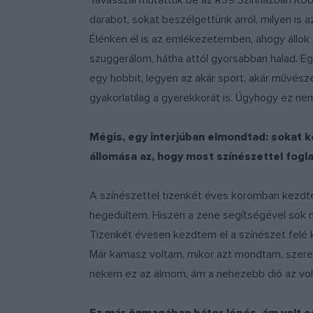
Tavasszal mutattuk be az RS9 Színházban
Kó
darabot, sokat beszélgettünk arról, milyen is 
Élénken él is az emlékezetemben, ahogy állok 
szuggerálom, hátha attól gyorsabban halad. Eg
egy hobbit, legyen az akár sport, akár művész
gyakorlatilag a gyerekkorát is. Úgyhogy ez nem 
Mégis, egy interjúban elmondtad: sokat k
állomása az, hogy most színészettel fogla
A színészettel tizenkét éves koromban kezdtem
hegedültem. Hiszen a zene segítségével sok 
Tizenkét évesen kezdtem el a színészet felé ka
Már kamasz voltam, mikor azt mondtam, szeret
nekem ez az álmom, ám a nehezebb dió az volt, 