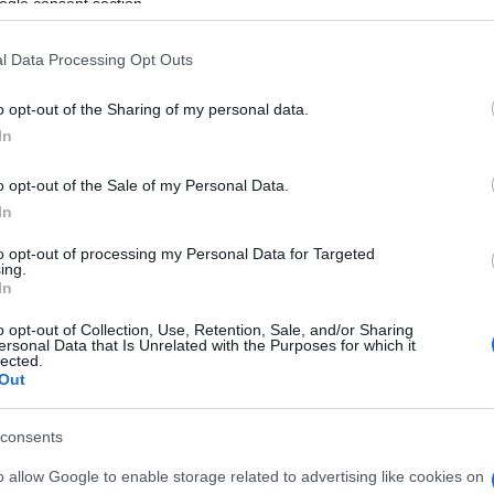
yelnek téged, együtt lélegeznek veled és várják, mit teszel a kö
ogle consent section.
al máris a vállamra ül a kisördög.
l Data Processing Opt Outs
o opt-out of the Sharing of my personal data.
In
n félek, akkor elképzelem, hogy egy nagyjából húszcentis, kopasz
l: azt gondolom, ha az ember képes megszemélyesíteni és képzele
o opt-out of the Sale of my Personal Data.
In
to opt-out of processing my Personal Data for Targeted
ing.
In
o opt-out of Collection, Use, Retention, Sale, and/or Sharing
 - többek között egy angol produkcióban, a
Mrs. Ratcliffe f
ersonal Data that Is Unrelated with the Purposes for which it
lected.
 meghatározó élmény számodra?
Out
re és igazán megterhelő volt a forgatás is. De más szempontból u
consents
 között egy abortuszról is szól, és azt a szituációt elképzelni, me
o allow Google to enable storage related to advertising like cookies on