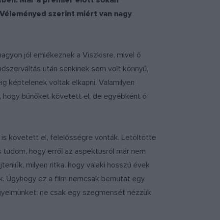
tben. Már a premier előtt sokan
. Véleményed szerint miért van nagy
nagyon jól emlékeznek a Viszkisre, mivel ő
ndszerváltás után senkinek sem volt könnyű,
ig képtelenek voltak elkapni. Valamilyen
i, hogy bűnöket követett el, de egyébként ő
s követett el, felelősségre vonták. Letöltötte
És tudom, hogy erről az aspektusról már nem
teniük, milyen ritka, hogy valaki hosszú évek
unk. Úgyhogy ez a film nemcsak bemutat egy
a figyelmünket: ne csak egy szegmensét nézzük