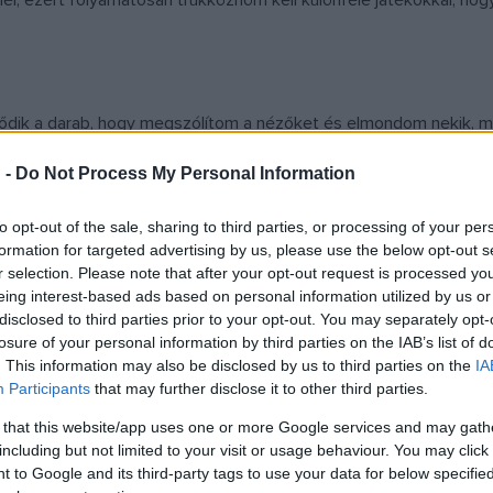
l, ezért folyamatosan trükköznöm kell különféle játékokkal, h
dődik a darab, hogy megszólítom a nézőket és elmondom nekik, me
Arról nem is beszélve, hogy ez a gesztus nagyon jól levezeti az 
 -
Do Not Process My Personal Information
em, ahogy az adott szituációt nagymamaként elmesélem az unoká
don gondol arra a szituációra, amelyben épp benne van, akkor az
to opt-out of the sale, sharing to third parties, or processing of your per
formation for targeted advertising by us, please use the below opt-out s
r selection. Please note that after your opt-out request is processed y
eing interest-based ads based on personal information utilized by us or
disclosed to third parties prior to your opt-out. You may separately opt-
 kamera előtt?
losure of your personal information by third parties on the IAB’s list of
. This information may also be disclosed by us to third parties on the
IA
Participants
that may further disclose it to other third parties.
 érzem azt, amit a színpadon: hogy kívülről néznek. A színpadon á
 that this website/app uses one or more Google services and may gath
ségre, a fényre -, ezért sokkal nagyobb a feszültség. A kamera el
including but not limited to your visit or usage behaviour. You may click 
ze. Szóval olyan személyek, akik mind azért dolgoznak, hogy jól si
 to Google and its third-party tags to use your data for below specifi