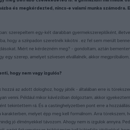
y még bátrabb cselekedeted is: a gimnázium harmadik oszt
házba és megkérdezted, nincs-e valami munka számodra. Em
zban: szerepeltem egy-két darabban gyermekszereplőként, illetv
, hogy a színpadon szeretnék kikötni . ez fel sem merült benne
adásokat. Miért ne kérdezném meg? - gondoltam, aztán bemente
 egy szerep, amelyet szívesen elvállalnék, akkor megpróbálom, h
enti, hogy nem vagy izgulós?
k hozzá az adott dologhoz, hogy játék - általában erre is töreksze
n venni. Például mikor kávézóban dolgoztam, akkor igyekeztem 
ént tekintettem rá. És a castinghelyzetben pont erre a hozzáállá
n a karakterben, melyet épp meg kell formálnom. Arra törekszem, h
 mindig jó élményekkel távozom. Ahogy nem is izgulok annyira. Pe