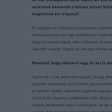
Ez már önmagában bátor lépés, ám volt eg
vezérelve bementél a Katona József Szín
megtetted ezt a lépést?
Én addigra már többször is játszottam színhá
természetesen nem úgy sétáltam be a Katonába
hogy ha munkát kapok, akkor láthatom az elő
vakmerő vagyok. Vagyis, ha van egy munka vagy
Mondtad, hogy vakmerő vagy. Ez azt is jel
Sajnos de. Csak akkor nem izgulok, ha úgy állo
egyetlen munkámat sem tudtam igazán komolya
az életem. Inkább valamiféle izgalmas szerepk
történni. Én olyankor a pillanatban élek, abba
negatív kimenetele lehet a castingnak, és így