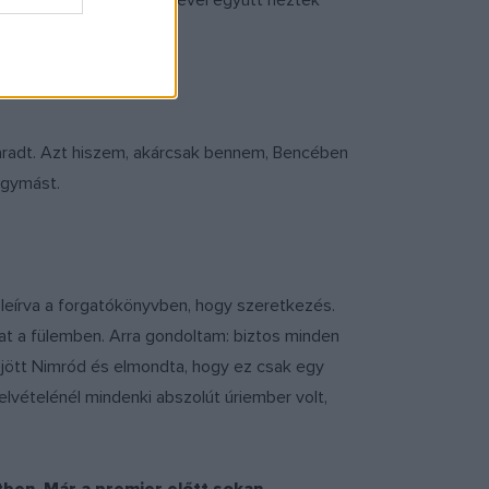
kező castingon már Bencével együtt néztek
rep.
maradt. Azt hiszem, akárcsak bennem, Bencében
egymást.
t leírva a forgatókönyvben, hogy szeretkezés.
rat a fülemben. Arra gondoltam: biztos minden
 jött Nimród és elmondta, hogy ez csak egy
lvételénél mindenki abszolút úriember volt,