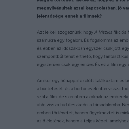
Maga a történet, illetve az, hogy ez a t
megnyilvánultak azzal kapcsolatban, jó va
jelentősége ennek a filmnek?
Azt le kell szögeznünk, hogy
A Viszkis
fikciós 
számukra egy fogalom. És fogalommá az embere
és ebben az időszakban egyszer csak jött egy f
szempontból tehát érthető, hogy fantasztikus
egyszerűen csak egy ember. És ez a film egy e
Amikor egy hónappal ezelőtt találkoztam és be
a büntetését, és a börtönévek után vissza tudo
szól a film, de szerintem azoknak az emberekne
után vissza tud illeszkedni a társadalomba. 
emberi történetet, hanem figyelmeztet is minke
az ő életének, hanem a teljes képet, amelyhez