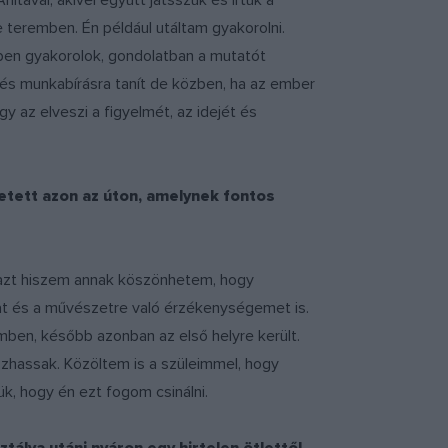
tával, akivel együtt játsszuk és írtuk a
e teremben. Én például utáltam gyakorolni.
özben gyakorolok, gondolatban a mutatót
 és munkabírásra tanít de közben, ha az ember
 az elveszi a figyelmét, az idejét és
etett azon az úton, amelynek fontos
, azt hiszem annak köszönhetem, hogy
t és a művészetre való érzékenységemet is.
emben, később azonban az első helyre került.
zhassak. Közöltem is a szüleimmel, hogy
ük, hogy én ezt fogom csinálni.