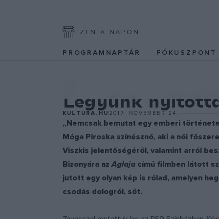
EZEN A NAPON
PROGRAMNAPTÁR
FÓKUSZPON
FILM
Legyünk nyitott
KULTURA.HU
2017. NOVEMBER 24.
„Nemcsak bemutat egy emberi történetet, 
Móga Piroska színésznő, aki a női főszere
Viszkis jelentőségéről, valamint arról be
Bizonyára az
Aglaja
című filmben látott s
jutott egy olyan kép is rólad, amelyen he
csodás dologról, sőt.