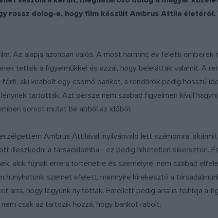
örténet vászonra került, meghatározó dolog a magyar közéle
gy rossz dolog-e, hogy film készült Ambrus Attila életéről
film. Az alapja azonban valós. A most harminc év feletti emberek 
k tették a figyelmükkel és azzal, hogy beleláttak valamit. A re
érfi, aki kirabolt egy csomó bankot, a rendőrök pedig hosszú ide
 lénynek tartották. Azt persze nem szabad figyelmen kívül hagyn
mberi sorsot mutat be abból az időből.
szélgettem Ambrus Attilával, nyilvánvaló lett számomra: akármit i
tt illeszkedni a társadalomba - ez pedig hihetetlen sikersztori. 
k, akik fújnak erre a történetre és személyre, nem szabad elfelej
Nem hunyhatunk szemet afelett, mennyire kirekesztő a társadalm
t arra, hogy legyünk nyitottak. Emellett pedig arra is felhívja 
 nem csak az tartozik hozzá, hogy bankot rabolt.