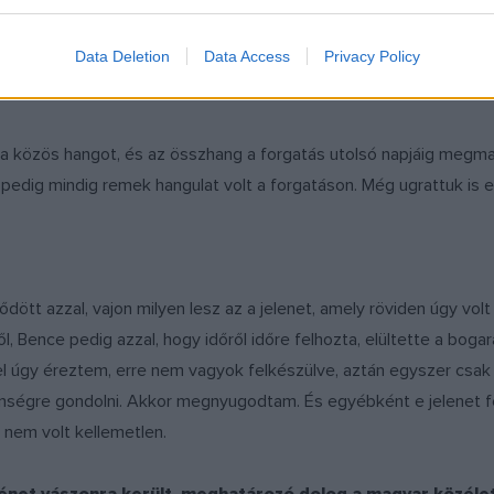
t, hogy meglehet, visszahívnak. Aztán visszahívtak, és a követ
bb módon egyszer csak közölte velem Nimród, hogy enyém a sze
Data Deletion
Data Access
Privacy Policy
uk a közös hangot, és az összhang a forgatás utolsó napjáig meg
pedig mindig remek hangulat volt a forgatáson. Még ugrattuk is 
ődött azzal, vajon milyen lesz az a jelenet, amely röviden úgy vol
 Bence pedig azzal, hogy időről időre felhozta, elültette a boga
l úgy éreztem, erre nem vagyok felkészülve, aztán egyszer csak
lenségre gondolni. Akkor megnyugodtam. És egyébként e jelenet fe
 nem volt kellemetlen.