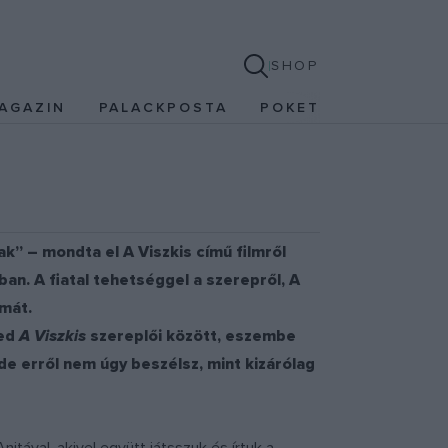
SHOP
AGAZIN
PALACKPOSTA
POKET
k” – mondta el A Viszkis című filmről
ban. A fiatal tehetséggel a szerepről, A
lmát.
ved
A Viszkis
szereplői között, eszembe
de erről nem úgy beszélsz, mint kizárólag