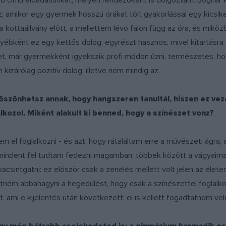
da
című előadásunkat, melyen rendezőként is dolgoztam. Bognár Ani
az, amikor egy gyermek hosszú órákat tölt gyakorlással egy kicsik
a kottaállvány előtt, a mellettem lévő falon függ az óra, és mik
yébként ez egy kettős dolog: egyrészt hasznos, mivel kitartásra
et, már gyermekként igyekszik profi módon űzni, természetes, hogy
kizárólag pozitív dolog, illetve nem mindig az.
öszönhetsz annak, hogy hangszeren tanultál, hiszen ez vez
lkozol. Miként alakult ki benned, hogy a színészet vonz?
 el foglalkozni - és azt, hogy rátaláltam erre a művészeti ágra
mindent fel tudtam fedezni magamban: többek között a vágyaima
csintgatni: ez először csak a zenélés mellett volt jelen az élet
ném abbahagyni a hegedülést, hogy csak a színészettel foglalko
ami e kijelentés után következett: el is kellett fogadtatnom vel