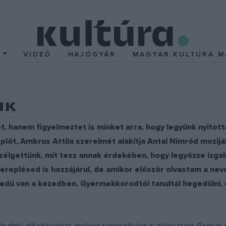
T
VIDEÓ
HAJÓGYÁR
MAGYAR KULTÚRA M
ak
hanem figyelmeztet is minket arra, hogy legyünk nyitotta
plőt, Ambrus Attila szerelmét alakítja Antal Nimród mozijá
szélgettünk, mit tesz annak érdekében, hogy legyőzze izga
zereplésed is hozzájárul, de amikor először olvastam a ne
gedű van a kezedben. Gyermekkorodtól tanultál hegedülni, 