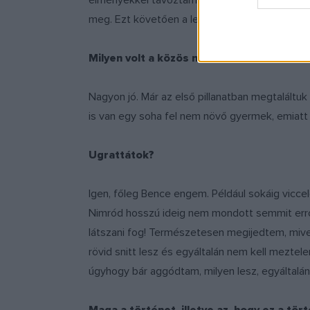
élményekkel távoztam, ám az eszembe se jutot
meg. Ezt követően a lehető legtermészetese
Milyen volt a közös munka Bencével?
Nagyon jó. Már az első pillanatban megtalált
is van egy soha fel nem növő gyermek, emiatt 
Ugrattátok?
Igen, főleg Bence engem. Például sokáig viccel
Nimród hosszú ideig nem mondott semmit erről,
látszani fog! Természetesen megijedtem, mive
rövid snitt lesz és egyáltalán nem kell mezte
úgyhogy bár aggódtam, milyen lesz, egyáltalán