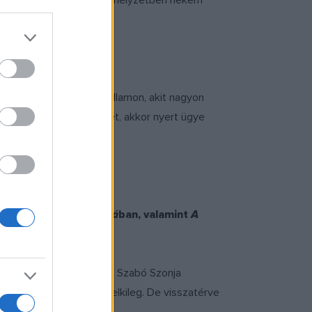
vetkező pillanatban. Ilyen helyzetben nekem
, kövér szellem ül a vállamon, akit nagyon
tben legyőzni a félelmét, akkor nyert ügye
orradalmá
ban, az
Aglajá
ban, valamint
A
gyanilyen megterhelő volt Szabó Szonja
gélni nagyon nehéz volt lelkileg. De visszatérve