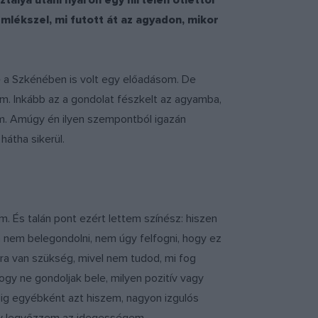
álya utáni nyáron egy hirtelen ötlettől
lékszel, mi futott át az agyadon, mikor
e a Szkénében is volt egy előadásom. De
m. Inkább az a gondolat fészkelt az agyamba,
m. Amúgy én ilyen szempontból igazán
átha sikerül.
m. És talán pont ezért lettem színész: hiszen
nem belegondolni, nem úgy felfogni, hogy ez
sra van szükség, mivel nem tudod, mi fog
ogy ne gondoljak bele, milyen pozitív vagy
dig egyébként azt hiszem, nagyon izgulós