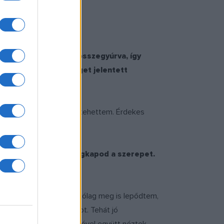
g ma is tudok meríteni.
valós személyből lett összegyúrva, így
bbséget vagy nehézséget jelentett
pekről és itt ezt meg is tehettem. Érdekes
azodnod senkihez.
özölte veled, hogy megkapod a szerepet.
s volt nekem Nimród. Utólag meg is lepődtem,
találtunk egy közös pontot. Tehát jó