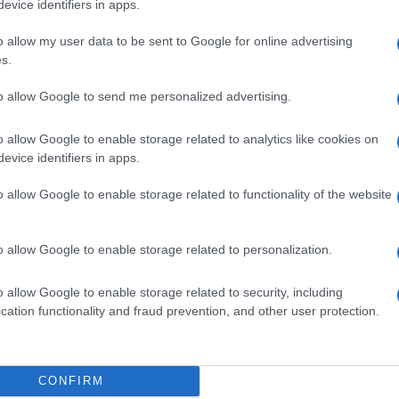
ntjából abszolút ez volt számomra a legnagyobb csomag. Ebből mé
evice identifiers in apps.
o allow my user data to be sent to Google for online advertising
s.
to allow Google to send me personalized advertising.
kítod. Ez a karakter több - ha jól tudom, összesen négy - 
, mint Szalay Bence előtt Ambrus Attila. Ez inkább könnye
o allow Google to enable storage related to analytics like cookies on
evice identifiers in apps.
o allow Google to enable storage related to functionality of the website
teher, hogy valakit másolnom kell. Szeretek fantáziálni a szere
 akit meg kell fejteni, ugyanakkor jó érzés az is, ha nem kell ig
o allow Google to enable storage related to personalization.
em váratott: a casting után szinte azonnal személyesen k
o allow Google to enable storage related to security, including
cation functionality and fraud prevention, and other user protection.
s nagyon jól éreztem magam. Ahogy beléptem, azonnal szimpatiku
derült, hogy ő évekig élt ott, ahol én felnőttem, úgyhogy azonnal 
CONFIRM