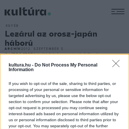
M
EGYÉB
Lezárul az orosz-japán
háború
ARCHÍV
2012. SZEPTEMBER 5.
Az 1904-1905 között folyó orosz-japán háború
befejezéseként a két ország képviselői 1905. szeptember
kultura.hu -
Do Not Process My Personal
Information
5-én az egyesült államokbeli Portsmouthban aláírták a
békeszerződést, amely szerint Oroszország jelentős
If you wish to opt-out of the sale, sharing to third parties, or
engedményekre kényszerült. Többek között átadta
processing of your personal or sensitive information for
Japánnak Port Arthur kikötőt és a Szahalin-szigetek déli
targeted advertising by us, please use the below opt-out
section to confirm your selection. Please note that after your
részét, s elismerte Japán befolyását Koreára. A
opt-out request is processed you may continue seeing
megszerzett területekkel Japán belépett a nagyhatalmak
interest-based ads based on personal information utilized by
közé. Emellett a cári csapatok kivonultak Mandzsúriából és
us or personal information disclosed to third parties prior to
your opt-out. You may separately opt-out of the further
lehetővé tették a kínai hatalom visszaállítását. A szerződés