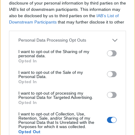
disclosure of your personal information by third parties on the
rendelkezései Japán II. világháborús vereségéig maradtak
IAB’s list of downstream participants. This information may
érvényben.
also be disclosed by us to third parties on the
IAB’s List of
Downstream Participants
that may further disclose it to other
third parties.
Please note that this website/app uses one or more Google
Personal Data Processing Opt Outs
services and may gather and store information including but
not limited to your visit or usage behaviour. You may click to
I want to opt-out of the Sharing of my
HÍREK
personal data.
grant or deny consent to Google and its third-party tags to
Opted In
use your data for below specified purposes in below Google
consent section.
MEGOSZTÁS
I want to opt-out of the Sale of my
Personal Data.
Opted In
I want to opt-out of processing my
Personal Data for Targeted Advertising.
Opted In
I want to opt-out of Collection, Use,
Retention, Sale, and/or Sharing of my
Personal Data that Is Unrelated with the
Purposes for which it was collected.
Opted Out