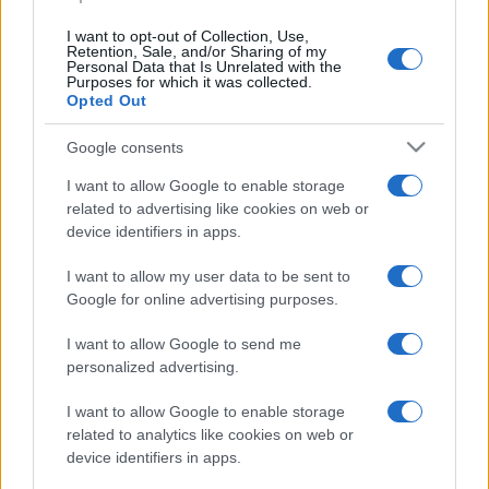
I want to opt-out of Collection, Use,
Retention, Sale, and/or Sharing of my
Personal Data that Is Unrelated with the
Purposes for which it was collected.
Opted Out
Google consents
I want to allow Google to enable storage
related to advertising like cookies on web or
device identifiers in apps.
I want to allow my user data to be sent to
Google for online advertising purposes.
Fotó: MKE
I want to allow Google to send me
personalized advertising.
A kiállítás minden művészt egy-egy munkájával reprezentál,
I want to allow Google to enable storage
a látogatók a neveknél szereplő QR-kód segítségével
related to analytics like cookies on web or
device identifiers in apps.
bővebb anyagot is találnak a művészről és életművéről. A