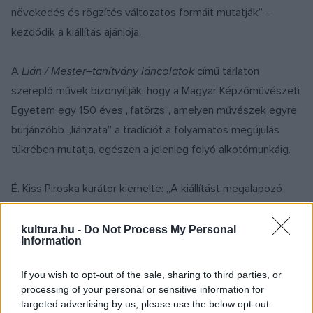
növekedés és rögzítés változatos formáit mutatják” –
kezdődik a kiállítás ajánlója.
A
Lián / Mester–tanítvány láncolatok
című tárlaton
szereplő művek bizonyítják, hogy a Magyar Képzőművészeti
Egyetem egy 150 éves „fatörzs”, amelyen művészek egyre
burjánzóbb „liánzata” a tradíciót a folyamatos megújulás
tükrében mutatja, egészen a jelenleg folyó alkotómunkáig.
É. Kiss Piroska kurátor kiemelte: „A kiállítást megalapozó
kutatásokat a Képzőművészeti Egyetem levéltári
archívumában kezdtük meg Fehér Virág és Fábián Luca
kultura.hu -
Do Not Process My Personal
Information
művészetelmélet szakos hallgatókkal. Rendkívül
szerteágazó és alapos munkára volt szükség,
If you wish to opt-out of the sale, sharing to third parties, or
tanulmányoztuk a fellelhető szakirodalmat, életrajzokat,
processing of your personal or sensitive information for
targeted advertising by us, please use the below opt-out
katalógusokat, a korabeli szöveges és vizuális forrásokat. A