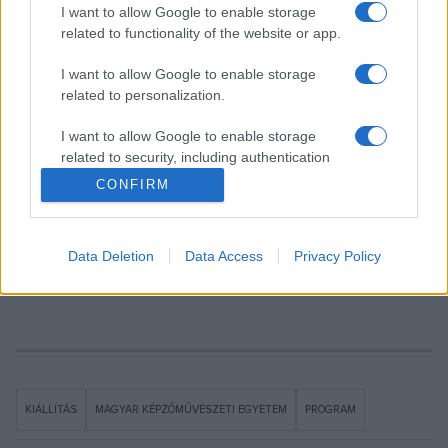
tárlat műtárgyai a Képzőművészeti Egyetem saját
I want to allow Google to enable storage
gyűjteményéből és a Magyar Nemzeti Galéria
related to functionality of the website or app.
gyűjteményéből származnak, továbbá művészek,
I want to allow Google to enable storage
leszármazottak és hagyatékgondozó intézmények
related to personalization.
kölcsönzésének köszönhetőek.
I want to allow Google to enable storage
related to security, including authentication
A kiállítás grafikai munkáit Hurai Adél tervezőgrafika hallgató
functionality and fraud prevention, and other
CONFIRM
végezte.
user protection.
Nyitókép: Radák Eszter alkotásának részlete. Képek forrása:
Data Deletion
Data Access
Privacy Policy
Magyar Képzőművészeti Egyetem
KIÁLLÍTÁS
MAGYAR KÉPZŐMŰVÉSZETI EGYETEM
PROGRAM