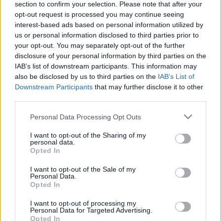
section to confirm your selection. Please note that after your
mester–tanítvány kapcsolatok történetét személyes
opt-out request is processed you may continue seeing
interjúkkal is kiegészítettük. Összességében elmondható,
interest-based ads based on personal information utilized by
us or personal information disclosed to third parties prior to
hogy bár a kiállítás nem művészettörténeti és nem
your opt-out. You may separately opt-out of the further
egyetemtörténeti tárlat, a keretek csupán néhány izgalmas
disclosure of your personal information by third parties on the
szál végigvezetését teszik lehetővé, a kiállított alkotások
IAB’s list of downstream participants. This information may
also be disclosed by us to third parties on the
IAB’s List of
bizonyítják, hogy a Magyar Képzőművészeti Egyetem a
Downstream Participants
that may further disclose it to other
mindenkori kortárs képzőművészet igen erős pillére,
third parties.
fatörzse.”
Please note that this website/app uses one or more Google
Personal Data Processing Opt Outs
services and may gather and store information including but
not limited to your visit or usage behaviour. You may click to
I want to opt-out of the Sharing of my
personal data.
grant or deny consent to Google and its third-party tags to
Opted In
use your data for below specified purposes in below Google
consent section.
I want to opt-out of the Sale of my
Personal Data.
Opted In
I want to opt-out of processing my
Personal Data for Targeted Advertising.
Opted In