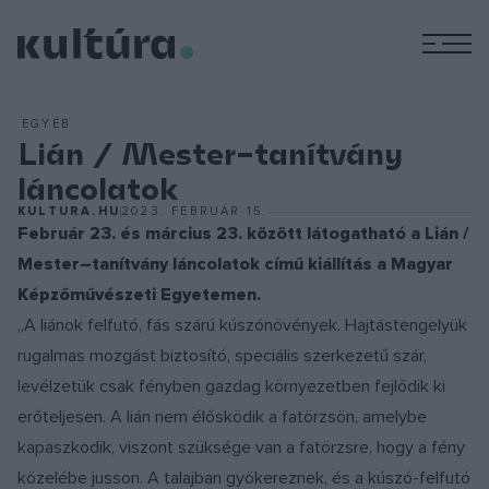
M
EGYÉB
Lián / Mester–tanítvány
láncolatok
KULTURA.HU
2023. FEBRUÁR 15.
Február 23. és március 23. között látogatható a Lián /
Mester–tanítvány láncolatok című kiállítás a Magyar
Képzőművészeti Egyetemen.
„A liánok felfutó, fás szárú kúszónövények. Hajtástengelyük
rugalmas mozgást biztosító, speciális szerkezetű szár,
levélzetük csak fényben gazdag környezetben fejlődik ki
erőteljesen. A lián nem élősködik a fatörzsön, amelybe
kapaszkodik, viszont szüksége van a fatörzsre, hogy a fény
közelébe jusson. A talajban gyökereznek, és a kúszó-felfutó