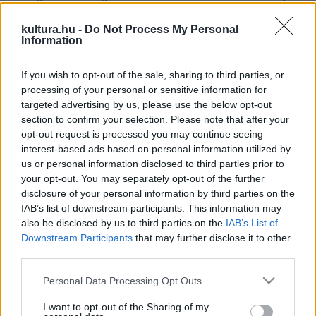
az erdélyi származású magyar zeneszerző életét és
kultura.hu -
Do Not Process My Personal
művészetét. Fellép Corina Raducanu és Eugen Dumitrescu
Information
zongoraművész, a Liszt Intézet által szervezett Magyar
Zene Fesztivál egykori két nyertese. Előadásukban
If you wish to opt-out of the sale, sharing to third parties, or
processing of your personal or sensitive information for
elhangzik Ligeti György összes négykezes zongoraműve.
targeted advertising by us, please use the below opt-out
Ebből az alkalomból romániai bemutatóként adják elő Ligeti
section to confirm your selection. Please note that after your
Szimfonikus költemény 100 metronómra
című művét is,
opt-out request is processed you may continue seeing
interest-based ads based on personal information utilized by
amelynek megszólaltatása kapcsán a művészek a
us or personal information disclosed to third parties prior to
közönséget is bevonják. Felkérik ugyanis a koncertre
your opt-out. You may separately opt-out of the further
érkezőket, hogy hozzák magukkal metronómjukat vagy a
disclosure of your personal information by third parties on the
IAB’s list of downstream participants. This information may
happening jellegű előadáson kapcsolják be okostelefonjukon
also be disclosed by us to third parties on the
IAB’s List of
a Google metronome-ot.
Downstream Participants
that may further disclose it to other
third parties.
Az elhangzó zeneműveket, Ligeti életét és munkásságát
Please note that this website/app uses one or more Google
Personal Data Processing Opt Outs
Szűcs-Blanaru Amália muzikológus és matematikus
services and may gather and store information including but
not limited to your visit or usage behaviour. You may click to
I want to opt-out of the Sharing of my
ismerteti, aki a
Ligeti György. Bepillantás a zongora