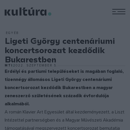
M
EGYÉB
Ligeti György centenáriumi
koncertsorozat kezdődik
Bukarestben
MTI
2022. SZEPTEMBER 5.
Erdélyi és partiumi településeket is magában foglaló,
tizennégy állomásos Ligeti György centenáriumi
koncertsorozat kezdődik Bukarestben a magyar
zeneszerző születésének századik évfordulója
alkalmából.
A román Klavier Art Egyesület által kezdeményezett, a Liszt
Intézettel partnerségben és a Magyar Művészeti Akadémia
támogatásával megszervezett koncertsorozat bemutatja