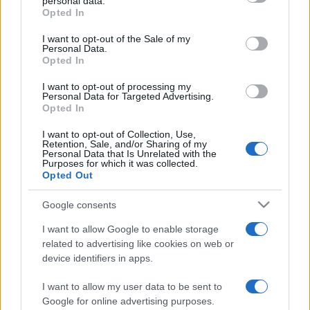
personal data.
grant or deny consent to Google and its third-party tags to
Opted In
hanguniverzumába vagy matematikájába
című kötet
use your data for below specified purposes in below Google
szerzője.
consent section.
I want to opt-out of the Sale of my
Personal Data.
Opted In
A koncertsorozat Bukarestben kezdődik csütörtökön a Liszt
I want to opt-out of processing my
Intézet koncerttermében. További állomások: Barót,
Personal Data for Targeted Advertising.
Opted In
Sepsiszentgyörgy, Kovászna, Balánbánya, Gyergyóditró,
Gyergyóremete, Maroshévíz, Gyergyóvárhegy, Borszék,
I want to opt-out of Collection, Use,
Retention, Sale, and/or Sharing of my
Székelyudvarhely, Székelykeresztúr, Szászrégen. A sorozat
Personal Data that Is Unrelated with the
Purposes for which it was collected.
a zeneszerző szülővárosában, Dicsőszentmártonban zárul
Opted Out
szeptember 24-án.
Google consents
Nyitókép: Ligeti György zeneszerző 2000-ben egy
I want to allow Google to enable storage
related to advertising like cookies on web or
sajtótájékoztatón Metzben. Fotó: AFP/Damien Meyer
device identifiers in apps.
I want to allow my user data to be sent to
Google for online advertising purposes.