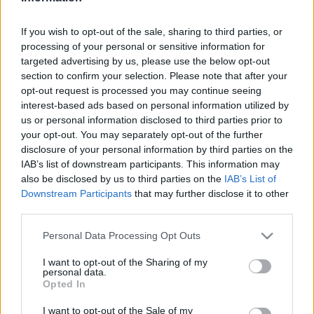
legnagyobb csattanókat is. A szórakozás garantált, hiszen
bármilyen jól alakítjuk a flegma kamasz vagy a
If you wish to opt-out of the sale, sharing to third parties, or
kiégett felnőtt szerepét, legbelül azért örökre gyerekek
processing of your personal or sensitive information for
targeted advertising by us, please use the below opt-out
maradunk.
section to confirm your selection. Please note that after your
opt-out request is processed you may continue seeing
„Hihetetlenül izgalmas a történetünket egy másik nyelven
interest-based ads based on personal information utilized by
us or personal information disclosed to third parties prior to
elmesélve hallani, és újragondolni a karaktereket egy
your opt-out. You may separately opt-out of the further
teljesen új szereposztással. Kiválónak tartom a magyar
disclosure of your personal information by third parties on the
színészgárdát! Ez az első alkalom, hogy más nyelven
IAB’s list of downstream participants. This information may
also be disclosed by us to third parties on the
IAB’s List of
rendezek, de a humor és az érzelmek valóban univerzálisak,
Downstream Participants
that may further disclose it to other
így az átmenet kevésbé volt ijesztő. A csodálatos Baráthy
third parties.
György – aki zseniálisan fordította le a darabot – a
Please note that this website/app uses one or more Google
Personal Data Processing Opt Outs
tolmácsom a próbákon, a jelenléte óriási segítség” –
services and may gather and store information including but
mondta a rendező. Kirsty Patrick Ward 2015-ben végezte el
not limited to your visit or usage behaviour. You may click to
I want to opt-out of the Sharing of my
personal data.
grant or deny consent to Google and its third-party tags to
a londoni Nemzeti Színházi Stúdiójának rendezői kurzusát.
Opted In
use your data for below specified purposes in below Google
2014-ben rendezett,
CHEF
című előadása hangos sikerrel
consent section.
I want to opt-out of the Sale of my