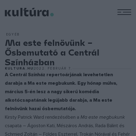
M
EGYÉB
Ma este felnövünk –
Ősbemutató a Centrál
Színházban
KULTURA.HU
2022. FEBRUÁR 7.
A Centrál Színház repertoárjának levehetetlen
darabja a Ma este megbukunk. Egy hónap múlva,
március 5-én lesz a nagy sikerű komédia
alkotócsapatának legújabb darabja, a Ma este
felnövünk hazai ősbemutatója.
Kirsty Patrick Ward rendezésében a
Ma este megbukunk
csapata – Ágoston Kati, Mészáros András, Rada Bálint és
Schmied Zoltán – Földes Eszterrel, Trokán Nórával és Fehér