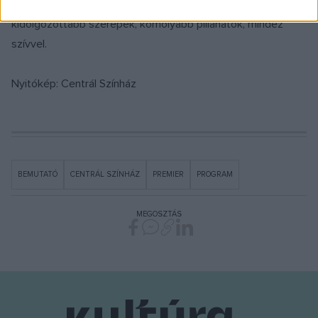
alapú fergeteges bohózat) ugyanakkor egy kicsit más is:
kidolgozottabb szerepek, komolyabb pillanatok, mindez
szívvel.
Nyitókép: Centrál Színház
BEMUTATÓ
CENTRÁL SZÍNHÁZ
PREMIER
PROGRAM
MEGOSZTÁS