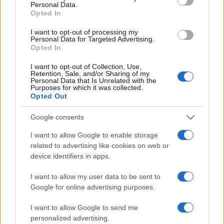
debütált az Edinburgh-i Fesztiválon. Többször dolgozott a
Personal Data.
Opted In
Shakespeare’s Globe Theatre-ben. Nemrég írta és rendezte
első rövidfilmjét, a
Kite Strings
t.
I want to opt-out of processing my
Personal Data for Targeted Advertising.
Opted In
A Mischief Theatre egy londoni színművészetis osztályból
I want to opt-out of Collection, Use,
alakult. Egy maréknyi zseniálisan tehetséges növendék
Retention, Sale, and/or Sharing of my
Personal Data that Is Unrelated with the
együtt maradt, és a siker nem sokáig váratott magára: első
Purposes for which it was collected.
Opted Out
egész estés darabjuk, a
Ma este megbukunk (The Play
That Goes Wrong
) 2014 óta fut a londoni Duchess Theatre-
Google consents
ben. A darabot azóta több mint harminc országban mutatták
I want to allow Google to enable storage
be. A budapesti előadás alig egy évvel az ősbemutató után
related to advertising like cookies on web or
device identifiers in apps.
történt, az volt a bohózat első replika-előadása.
I want to allow my user data to be sent to
Google for online advertising purposes.
I want to allow Google to send me
personalized advertising.