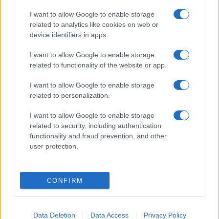
I want to allow Google to enable storage
related to analytics like cookies on web or
device identifiers in apps.
I want to allow Google to enable storage
related to functionality of the website or app.
I want to allow Google to enable storage
related to personalization.
I want to allow Google to enable storage
related to security, including authentication
functionality and fraud prevention, and other
user protection.
CONFIRM
A
Ma este felnövünk
írásakor a cél egy olyan előadás volt,
ami magán viseli a társulat kézjegyét (comedia dell’ arte
Data Deletion
Data Access
Privacy Policy