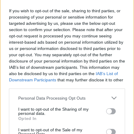
Miként hatott drámaiságával a közönségére? Milyen
If you wish to opt-out of the sale, sharing to third parties, or
szálakon kötődik hazánk és a világ egyik leghíresebb
processing of your personal or sensitive information for
zeneszerzője a Belvárosi Plébániatemplomhoz és a Madame
targeted advertising by us, please use the below opt-out
section to confirm your selection. Please note that after your
Tussauds Múzeumhoz?
opt-out request is processed you may continue seeing
interest-based ads based on personal information utilized by
Mészáros Zsolt Máté Junior Prima Díjas orgonaművésszel,
us or personal information disclosed to third parties prior to
your opt-out. You may separately opt-out of the further
Liszt-kutatóval többek között ezekre a kérdésekre is
disclosure of your personal information by third parties on the
kerestük a választ, de az október 22-i Liszt Ferenc
IAB’s list of downstream participants. This information may
Orgonahangverseny is szóba került.
also be disclosed by us to third parties on the
IAB’s List of
Downstream Participants
that may further disclose it to other
third parties.
Please note that this website/app uses one or more Google
Personal Data Processing Opt Outs
services and may gather and store information including but
not limited to your visit or usage behaviour. You may click to
I want to opt-out of the Sharing of my
personal data.
grant or deny consent to Google and its third-party tags to
Opted In
use your data for below specified purposes in below Google
consent section.
I want to opt-out of the Sale of my