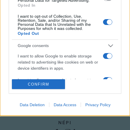
Personal Data for Targeted Advertising.
Opted In
I want to opt-out of Collection, Use,
Retention, Sale, and/or Sharing of my
Personal Data that Is Unrelated with the
HÍREK
Purposes for which it was collected.
Opted Out
MEGOSZTÁS
Google consents
I want to allow Google to enable storage
related to advertising like cookies on web or
device identifiers in apps.
I want to allow my user data to be sent to
CONFIRM
Google for online advertising purposes.
I want to allow Google to send me
personalized advertising.
Data Deletion
Data Access
Privacy Policy
I want to allow Google to enable storage
related to analytics like cookies on web or
NÉPI
device identifiers in apps.