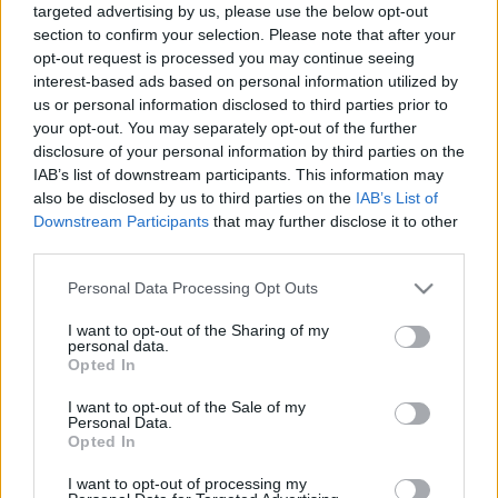
targeted advertising by us, please use the below opt-out
folyóiratot Bibliographia Értesítő címmel, s még ebben az
section to confirm your selection. Please note that after your
évben társult Landerer Lajos nyomdásszal. Legfontosabb
opt-out request is processed you may continue seeing
kiadványuk a Kossuth szerkesztette Pesti Hírlap volt. 1848.
interest-based ads based on personal information utilized by
us or personal information disclosed to third parties prior to
március 15-én a nyomdájában készült el a szabad magyar
your opt-out. You may separately opt-out of the further
sajtó első terméke: a Nemzeti dal és a Tizenkét pont.
disclosure of your personal information by third parties on the
Meghonosította a gyűjteményes sorozatok kiadását,
IAB’s list of downstream participants. This information may
also be disclosed by us to third parties on the
IAB’s List of
megalapította a Vasárnapi Újságot. A Landerer és
Downstream Participants
that may further disclose it to other
Heckenast nyomda Landerer 1854-ben bekövetkezett
third parties.
halála után egyedüli tulajdonába ment át. Kiadásában
Please note that this website/app uses one or more Google
Personal Data Processing Opt Outs
jelentek meg Bajza József, Berzsenyi Dániel, Csokonai Vitéz
services and may gather and store information including but
Mihály, Czuczor Gergely, Garay János, Kisfaludy Sándor, és
not limited to your visit or usage behaviour. You may click to
I want to opt-out of the Sharing of my
personal data.
grant or deny consent to Google and its third-party tags to
Károly, Kölcsey Ferenc, Jókai Mór, Jósika Miklós, Vajda János
Opted In
use your data for below specified purposes in below Google
és Virág Benedek művei. A gyűjteményes sorozatok
consent section.
I want to opt-out of the Sale of my
Personal Data.
kiadását is ő honosította meg. 1873-ban vállalatát eladta a
Opted In
Franklin Társulatnak. Ezután haláláig Pozsonyban élt.
I want to opt-out of processing my