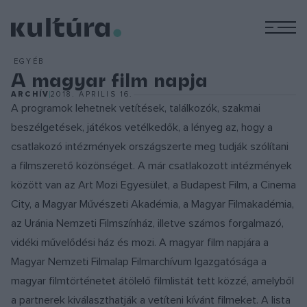
M
EGYÉB
A magyar film napja
ARCHÍV
2018. ÁPRILIS 16.
A programok lehetnek vetítések, találkozók, szakmai
beszélgetések, játékos vetélkedők, a lényeg az, hogy a
csatlakozó intézmények országszerte meg tudják szólítani
a filmszerető közönséget. A már csatlakozott intézmények
között van az Art Mozi Egyesület, a Budapest Film, a Cinema
City, a Magyar Művészeti Akadémia, a Magyar Filmakadémia,
az Uránia Nemzeti Filmszínház, illetve számos forgalmazó,
vidéki művelődési ház és mozi. A magyar film napjára a
Magyar Nemzeti Filmalap Filmarchívum Igazgatósága a
magyar filmtörténetet átölelő filmlistát tett közzé, amelyből
a partnerek kiválaszthatják a vetíteni kívánt filmeket. A lista