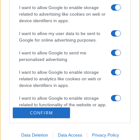
Filmszínházban, amelynek tetőterasza a forgatás helyszíne
I want to allow Google to enable storage
is volt egyben. Ennek tiszteletére minden évben a magyar
related to advertising like cookies on web or
device identifiers in apps.
film nagy korszakai és alkotói előtt kíván tisztelegni a filmes
szervezet a magyar film napján. A programokhoz
I want to allow my user data to be sent to
Google for online advertising purposes.
folyamatosan csatlakozhatnak az intézmények,
szervezetek a Filmalap holnapján.
I want to allow Google to send me
personalized advertising.
Forrás: MTI
I want to allow Google to enable storage
related to analytics like cookies on web or
Fotó: pixabay.com
device identifiers in apps.
I want to allow Google to enable storage
related to functionality of the website or app.
CONFIRM
I want to allow Google to enable storage
related to personalization.
FILMMŰVÉSZET
HÍREK
KINCSEM
MAGYAR NEMZETI FILMALAP
Data Deletion
Data Access
Privacy Policy
I want to allow Google to enable storage
SZAFFI
URÁNIA NEMZETI FILMSZÍNHÁZ
VETÍTÉS