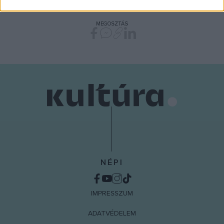
related to security, including authentication
functionality and fraud prevention, and other
MEGOSZTÁS
user protection.
NÉPI
IMPRESSZUM
ADATVÉDELEM