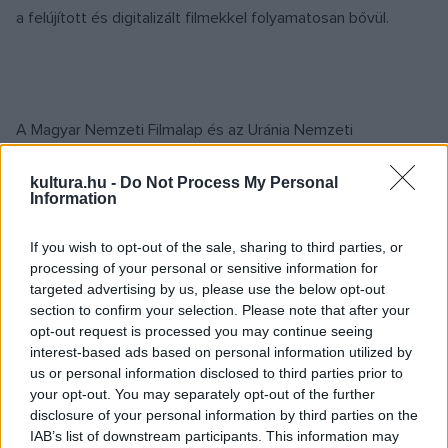
a felújított és digitalizált filmekkel folyamatosan bővül.
A Magyar Nemzeti Filmalap és az Uránia Nemzeti
Filmszínház közös programsorozattal is ünnepel. Kiállítás
kultura.hu -
Do Not Process My Personal
készül
A táncz
című első magyar mozgókép fennmaradt
Information
jelenetfotóiból az Országos Széchényi Könyvtár
közreműködésével, valamint április 30-án délelőtt Dargay
If you wish to opt-out of the sale, sharing to third parties, or
processing of your personal or sensitive information for
Attila
Szaffi
című rajzfilmje felújított változatának premierje
targeted advertising by us, please use the below opt-out
lesz a Kedd Stúdió forgalmazásában. A gyerekeket
section to confirm your selection. Please note that after your
filmrajzoló, képregény készítő és egyéb izgalmas
opt-out request is processed you may continue seeing
interest-based ads based on personal information utilized by
foglalkozások várják. A közelmúlt legnagyobb
us or personal information disclosed to third parties prior to
közönségsikere, a
Kincsem
is műsoron lesz, majd a magyar
your opt-out. You may separately opt-out of the further
filmművészet előtt tisztelegve az 1918-ban Garas Márton
disclosure of your personal information by third parties on the
IAB’s list of downstream participants. This information may
rendezésében készült némafilmet,
A tánczosnő
t vetítik