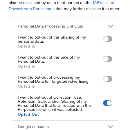
also be disclosed by us to third parties on the
IAB’s List of
Darvas Ferenc zongorakíséretével. Este 35 milliméteres
Downstream Participants
that may further disclose it to other
kópiáról Tímár Péter
Csinibaba
című zenés filmjét játsszák
third parties.
Gálvölgyi János, Galla Miklós, Nagy Natália, Molnár Piroska,
Please note that this website/app uses one or more Google
Personal Data Processing Opt Outs
Németh Kristóf, Reviczky Gábor, Igó Éva és Lázár Kati
services and may gather and store information including but
not limited to your visit or usage behaviour. You may click to
I want to opt-out of the Sharing of my
főszereplésével.
personal data.
grant or deny consent to Google and its third-party tags to
Opted In
use your data for below specified purposes in below Google
consent section.
I want to opt-out of the Sale of my
Personal Data.
Opted In
A magyar filmművészet megszületése óta eltelt csaknem
I want to opt-out of processing my
120 év minden időszakában nagy számmal voltak jelen olyan
Personal Data for Targeted Advertising.
kiemelkedő tehetségű filmalkotók, akik magyar vagy külföldi
Opted In
pályájuk során világhírűvé tették a magyar filmet és a
I want to opt-out of Collection, Use,
Retention, Sale, and/or Sharing of my
magyarországi filmgyártást. Az első magyar filmet, a
Personal Data that Is Unrelated with the
Purposes for which it was collected.
Zsitkovszky Béla rendezésében készült
A táncz
című
Opted Out
alkotást 117 évvel ezelőtt, 1901. április 30-án mutatták be az
Uránia Tudományos Színházban, a mai Uránia Nemzeti
Google consents