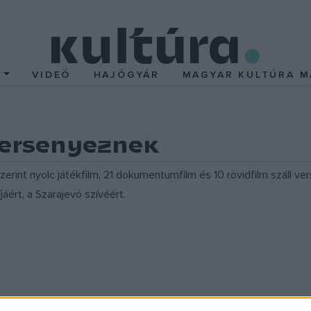
T
VIDEÓ
HAJÓGYÁR
MAGYAR KULTÚRA M
ersenyeznek
zerint nyolc játékfilm, 21 dokumentumfilm és 10 rövidfilm száll v
jáért, a Szarajevó szívéért.