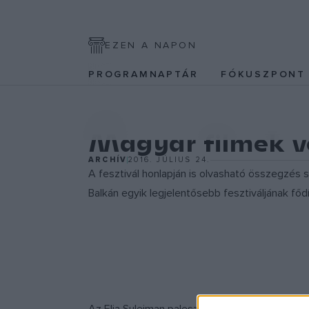
EZEN A NAPON
PROGRAMNAPTÁR
FÓKUSZPON
EGYÉB
Magyar filmek v
ARCHÍV
2016. JÚLIUS 24.
A fesztivál honlapján is olvasható összegzés s
Balkán egyik legjelentősebb fesztiváljának fődí