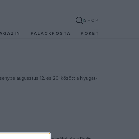
SHOP
AGAZIN
PALACKPOSTA
POKET
ersenybe augusztus 12. és 20. között a Nyugat-