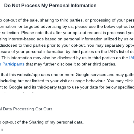
Atakan török producerből, Nikola Djuricko szerb színészből, Angel
 -
Do Not Process My Personal Information
ailerből álló zsűri dönt arról, hogy ki kapja a legjobb filmnek, v
to opt-out of the sale, sharing to third parties, or processing of your per
formation for targeted advertising by us, please use the below opt-out s
r selection. Please note that after your opt-out request is processed y
eing interest-based ads based on personal information utilized by us or
ással kell megküzdenie Trencsényi Klára filmjének. A
Reményva
disclosed to third parties prior to your opt-out. You may separately opt-
ermekvasútról szóló produkció egyben a mai gyerekek életét, any
losure of your personal information by third parties on the IAB’s list of
. This information may also be disclosed by us to third parties on the
IA
i Nemzetközi Dokumentumfilm-fesztiválon a Next Masters szekció 
Participants
that may further disclose it to other third parties.
l különdíját nyerte el.
 that this website/app uses one or more Google services and may gath
including but not limited to your visit or usage behaviour. You may click 
 to Google and its third-party tags to use your data for below specifi
otást mutatnak be az utóbbi egy év filmterméséből, a hangsúly ezú
ogle consent section.
ragic, a versenyprogram szelektora a szarajevói sajtótájékoztató
jelentős mértékben eltér az eddigiektől. Mint mondta: már nem a
l Data Processing Opt Outs
 az alkotások.
o opt-out of the Sharing of my personal data.
In