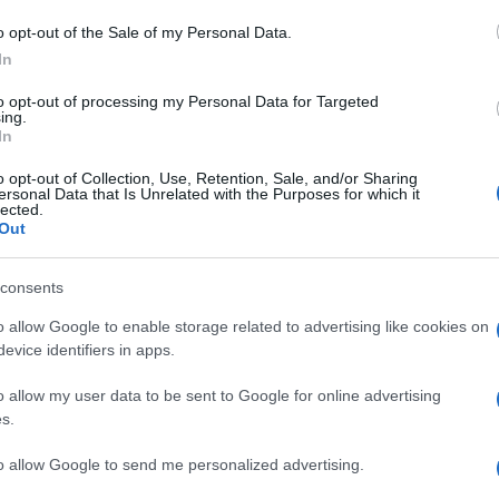
 Luca filmje is. A
Csoszogj úgy
egy trauma feldolgozását mutatja
o opt-out of the Sale of my Personal Data.
In
s segítsen a gyászoló kislányának továbblépni.
to opt-out of processing my Personal Data for Targeted
ing.
In
 nemek közti feszültségeket és az előítéleteket mutatja úgy, hog
o opt-out of Collection, Use, Retention, Sale, and/or Sharing
emi szerepek.
ersonal Data that Is Unrelated with the Purposes for which it
lected.
Out
dő Talents Sarajevo programon 71 fiatal filmes vesz részt, közt
consents
o allow Google to enable storage related to advertising like cookies on
evice identifiers in apps.
o allow my user data to be sent to Google for online advertising
s.
to allow Google to send me personalized advertising.