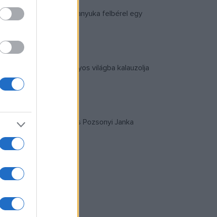
 be. A történetben az anyuka felbérel egy
y egy érdekes és látványos világba kalauzolja
ük Breier Ádám rendező és Pozsonyi Janka