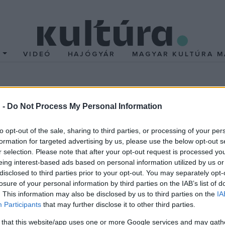
T
VIDEÓ
HAJÓGYÁR
MAGYAR KULTÚRA M
i tájakon a Muzsikással
 -
Do Not Process My Personal Information
-díjas Muzsikás együttes, a World Music Expo WOMEX díjának 2008-
to opt-out of the sale, sharing to third parties, or processing of your per
en tőlük a jazz, a kelta, a zsidó vagy az alternatív zene sem. Ők 
formation for targeted advertising by us, please use the below opt-out s
r selection. Please note that after your opt-out request is processed y
int önálló, minden más műfajjal egyenértékű zenei stílust. A vil
eing interest-based ads based on personal information utilized by us or
 a Théâtre de la Ville, a Santa Cecilia Akadémia vagy a Carnegie Hall
disclosed to third parties prior to your opt-out. You may separately opt-
losure of your personal information by third parties on the IAB’s list of
. This information may also be disclosed by us to third parties on the
IA
ászló, Éri Péter és Hamar Dániel távoli magyarlakta vidékekre kala
Participants
that may further disclose it to other third parties.
orrásként, a mulatozás alapjaként szólalt meg, hol gyógyírként a
 that this website/app uses one or more Google services and may gath