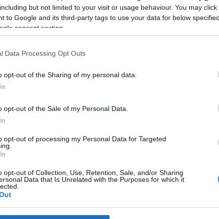
gál tradicionális dallamai is felcsendülnek a Debalina Bhowmick ve
including but not limited to your visit or usage behaviour. You may click 
kesnő, a Fölszállott a páva vetélkedő egyik ifjú tehetsége, Kacs
 to Google and its third-party tags to use your data for below specifi
ogle consent section.
l Data Processing Opt Outs
o opt-out of the Sharing of my personal data.
In
o opt-out of the Sale of my Personal Data.
In
to opt-out of processing my Personal Data for Targeted
ing.
In
o opt-out of Collection, Use, Retention, Sale, and/or Sharing
ersonal Data that Is Unrelated with the Purposes for which it
lected.
Out