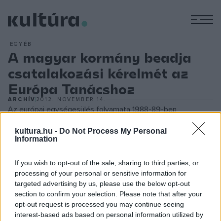
M
EGYÉB
A magyar kormány beadja
csatalakozási kérelmét az
Európa Tanácshoz
ARCHÍV
2012. NOVEMBER 14.
Az európai egységesülés folyamata 1988-89-ben
felgyorsult. Megkezdődtek azok a belső eszmecserék,
kultura.hu -
Do Not Process My Personal
amelyek során feltették a kérdést: az egységes Európának
Information
milyen viszonya lehet a Szovjetunióval, illetve a Szovjetunió
If you wish to opt-out of the sale, sharing to third parties, or
által megszállva tartott, ún. szocialista országokkal. Az unió
processing of your personal or sensitive information for
különböző albizottságai különös figyelemmel kísérték a
targeted advertising by us, please use the below opt-out
magyarországi demokratizálódás felgyorsulását 1989-ben.
section to confirm your selection. Please note that after your
opt-out request is processed you may continue seeing
május 16-án a magyar és a lengyel művelődési miniszter
interest-based ads based on personal information utilized by
látogatott Brüsszelbe - meghívásra - majd a magyar