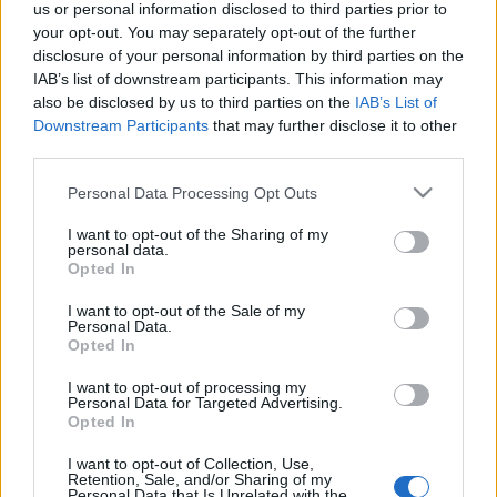
us or personal information disclosed to third parties prior to
igazságügy-miniszter. A Németh-kormány óvatosan, de
your opt-out. You may separately opt-out of the further
disclosure of your personal information by third parties on the
határozottan törekedett arra, hogy az országot az európai
IAB’s list of downstream participants. This information may
integrációs szervezetek felé vigye. Még élt a Varsói
also be disclosed by us to third parties on the
IAB’s List of
Szerződés, a szovjet csapatok még Magyarországon voltak,
Downstream Participants
that may further disclose it to other
third parties.
amikor a kormány beadta csatalakozási kérelmét az Európa
Tanácshoz.
Please note that this website/app uses one or more Google
Personal Data Processing Opt Outs
services and may gather and store information including but
not limited to your visit or usage behaviour. You may click to
I want to opt-out of the Sharing of my
personal data.
grant or deny consent to Google and its third-party tags to
Opted In
use your data for below specified purposes in below Google
consent section.
I want to opt-out of the Sale of my
Personal Data.
HÍREK
Opted In
I want to opt-out of processing my
MEGOSZTÁS
Personal Data for Targeted Advertising.
Opted In
I want to opt-out of Collection, Use,
Retention, Sale, and/or Sharing of my
Personal Data that Is Unrelated with the