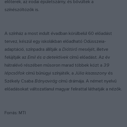
előterek, az irodai épületszárny, és bővültek a
színészöltözők is.
A színház a most indult évadban körülbelül 60 előadást
tervez, készül egy iskolákban előadható Odüsszeia-
adaptáció, színpadra állítják a
Diótörő
meséjét, illetve
felújítják az
Emil és a detektívek
című előadást. Az év
hátralévő részében műsoron marad többek közt a
39
lépcsőfok
című bűnügyi színjáték, a
Júlia kisasszony
és
Székely Csaba
Bányavirág
című drámája. A német nyelvű
előadásokat változatlanul magyar felirattal láthatják a nézők.
Forrás: MTI