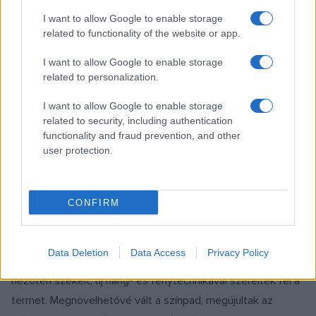
I want to allow Google to enable storage
A DBU Magyarország egyetlen hivatásos, német nyelven
related to functionality of the website or app.
játszó színháza, amely 30 éve működik Szekszárdon. Fő
feladatának a német nyelv ápolását és a magyarországi
I want to allow Google to enable storage
related to personalization.
németség kulturális értékeinek megőrzését tekinti, emellett
a német kisebbség és a magyar lakosság közötti kulturális
I want to allow Google to enable storage
related to security, including authentication
párbeszéd fóruma is.
functionality and fraud prevention, and other
user protection.
Szecessziós stílusú épületének felújítását az Emberi
Erőforrások Minisztériuma 200 millió forinttal, az MNOÖ 14
CONFIRM
millió forinttal támogatta. A munkák során megújult az
épület homlokzata, jól szigetelt nyílászárókat, a főbejáraton
Data Deletion
Data Access
Privacy Policy
új üvegajtót építettek be. Kicserélték a 80 fős színházterem
nézőtéri székeit, új hang- és fénytechnikával szerelték fel a
termet. Megnövelhetővé vált a színpad, megújultak az