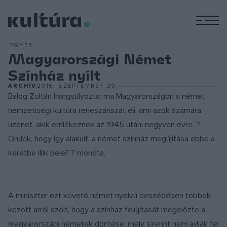
M
EGYÉB
Magyarországi Német
Színház nyílt
ARCHÍV
2016. SZEPTEMBER 29.
Balog Zoltán hangsúlyozta: ma Magyarországon a német
nemzetiségi kultúra reneszánszát éli, ami azok számára
üzenet, akik emlékeznek az 1945 utáni negyven évre. ?
Örülök, hogy így alakult, a német színház megújítása ebbe a
keretbe illik bele? ? mondta.
A miniszter ezt követő német nyelvű beszédében többek
között arról szólt, hogy a színház felújítását megelőzte a
magyarországi németek döntése, mely szerint nem adják fel