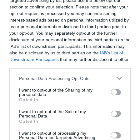
kormány és a kisebbségi önkormányzat együttműködését.
targeted advertising by us, please use the below opt-out
section to confirm your selection. Please note that after your
Szerinte fontos lenne, hogy bemutatkozzanak egymásnak a
opt-out request is processed you may continue seeing
környező országok német színházai, és a DBU az elmúlt
interest-based ads based on personal information utilized by
évekbeli sikeres fellépései után nemsokára ismét
us or personal information disclosed to third parties prior to
your opt-out. You may separately opt-out of the further
Németországban vendégszerepelhessen.
disclosure of your personal information by third parties on the
IAB’s list of downstream participants. This information may
also be disclosed by us to third parties on the
IAB’s List of
Downstream Participants
that may further disclose it to other
third parties.
Fotó: Lendvai Péter/MTI
Please note that this website/app uses one or more Google
Personal Data Processing Opt Outs
services and may gather and store information including but
not limited to your visit or usage behaviour. You may click to
I want to opt-out of the Sharing of my
personal data.
grant or deny consent to Google and its third-party tags to
Heinek Ottó, a színházat fenntartó Magyarországi Németek
Opted In
use your data for below specified purposes in below Google
Országos Önkormányzatának (MNOÖ) elnöke arról szólt,
consent section.
I want to opt-out of the Sale of my
hogy a színháznak a jövőben is fontos lesz a tájolás, az,
Personal Data.
Opted In
hogy minden magyarországi németek lakta területre
eljusson.
I want to opt-out of processing my
Personal Data for Targeted Advertising.