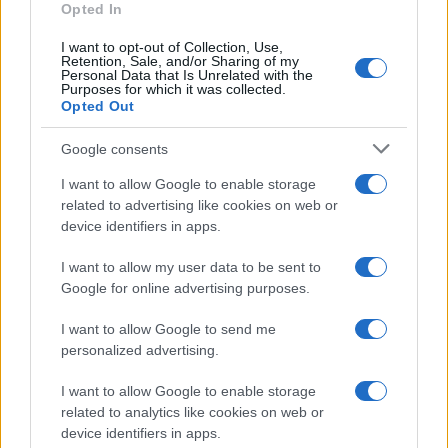
Opted In
I want to opt-out of Collection, Use,
A társulat jelképesen Gotthold Ephraim Lessing 1779-ben írt
Retention, Sale, and/or Sharing of my
Personal Data that Is Unrelated with the
Bölcs
Náthán
című drámájának előadásával nyitotta az
Purposes for which it was collected.
Opted Out
évadot, 1994-ben ezzel a darabbal indult jelenlegi helyén a
DBU. A színház szerint a német felvilágosodás klasszikus
Google consents
műve a tolerancia melletti védőbeszéd, amely máig sem
I want to allow Google to enable storage
vesztett aktualitásából.
related to advertising like cookies on web or
device identifiers in apps.
I want to allow my user data to be sent to
Hartmut Koschyk megjegyezte: Lessing drámai költeménye
Google for online advertising purposes.
megmutatja, milyen fontos a monoteista vallások
I want to allow Google to send me
együttélése, Heinek Ottó szerint a darab fontos emberi
personalized advertising.
értéket közvetít, a toleranciát, ezért a mai kornak is sok
I want to allow Google to enable storage
mondandója van.
related to analytics like cookies on web or
device identifiers in apps.