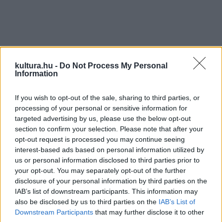
A 2009-ben alakult Fatal Error indulása óta budapesti és
kultura.hu -
Do Not Process My Personal
Information
vidéki koncerthelyszínek sokaságát járta be, játszottak
többek között a Punnany Massif, a Depresszió, a Fish!, a
If you wish to opt-out of the sale, sharing to third parties, or
Supernem, a Road vagy az Alvin és a Mókusok előtt, illetve
processing of your personal or sensitive information for
targeted advertising by us, please use the below opt-out
több nyári és téli fesztiválon is.
section to confirm your selection. Please note that after your
opt-out request is processed you may continue seeing
Az ÉK 2014-es alakulását sok neves előadó (Jamie
interest-based ads based on personal information utilized by
us or personal information disclosed to third parties prior to
Winchester, Üllői úti fuck stb.) mellett szerzett tapasztalat
your opt-out. You may separately opt-out of the further
előzte meg, az indulást pedig rögtön egy sikeres pályázat
disclosure of your personal information by third parties on the
követte. Majd berobbantak a köztudatba
February
című
IAB’s list of downstream participants. This information may
also be disclosed by us to third parties on the
IAB’s List of
albumukkal. Nagyobb közönség előtt először a Budapest
Downstream Participants
that may further disclose it to other
Parkban koncerteztek, ahol az őket elsőként felfedező