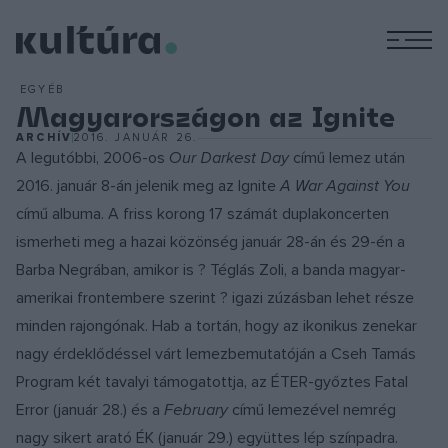
M
EGYÉB
Magyarországon az Ignite
ARCHÍV
2016. JANUÁR 26.
A legutóbbi, 2006-os
Our Darkest Day
című lemez után
2016. január 8-án jelenik meg az Ignite
A War Against You
című albuma. A friss korong 17 számát duplakoncerten
ismerheti meg a hazai közönség január 28-án és 29-én a
Barba Negrában, amikor is ? Téglás Zoli, a banda magyar-
amerikai frontembere szerint ? igazi zúzásban lehet része
minden rajongónak. Hab a tortán, hogy az ikonikus zenekar
nagy érdeklődéssel várt lemezbemutatóján a Cseh Tamás
Program két tavalyi támogatottja, az ÉTER-győztes Fatal
Error (január 28.) és a
February
című lemezével nemrég
nagy sikert arató ÉK (január 29.) együttes lép színpadra.