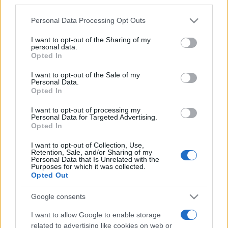
third parties.
Quimby vendégeként léptek színpadra.
Please note that this website/app uses one or more Google
Personal Data Processing Opt Outs
services and may gather and store information including but
not limited to your visit or usage behaviour. You may click to
I want to opt-out of the Sharing of my
personal data.
grant or deny consent to Google and its third-party tags to
Jegyvásárlás a Barba Negra jegypénztárában, illetve online a
Opted In
use your data for below specified purposes in below Google
Ticketportal rendszerében.
consent section.
I want to opt-out of the Sale of my
Personal Data.
Opted In
A koncertek Facebook-eseményei:
I want to opt-out of processing my
Personal Data for Targeted Advertising.
Opted In
január 28.,
I want to opt-out of Collection, Use,
csütörtök:
https://www.facebook.com/events/101708395500
Retention, Sale, and/or Sharing of my
Personal Data that Is Unrelated with the
Purposes for which it was collected.
Opted Out
január 29., péntek:
h
ttps://www.facebook.com/events/702298843238982/
Google consents
I want to allow Google to enable storage
related to advertising like cookies on web or